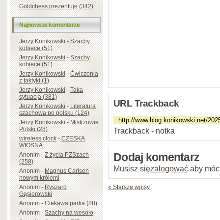
Goldchess prezentuje (342)
Najnowsze komentarze
Jerzy Konikowski
-
Szachy
kobiece (51)
Jerzy Konikowski
-
Szachy
kobiece (51)
Jerzy Konikowski
-
Ćwiczenia
z taktyki (1)
Jerzy Konikowski
-
Taka
sytuacja (381)
URL Trackback
Jerzy Konikowski
-
Literatura
szachowa po polsku (124)
Jerzy Konikowski
-
Mistrzowie
Polski (28)
Trackback - notka
wireless clock
-
CZESKA
WIOSNA
Anonim
-
Z życia PZSzach
Dodaj komentarz
(258)
Musisz się
zalogować
aby móc
Anonim
-
Magnus Carlsen
nowym królem!
Anonim
-
Ryszard
« Starsze wpisy
Gąsiorowski
Anonim
-
Ciekawa partia (88)
Anonim
-
Szachy na wesoło