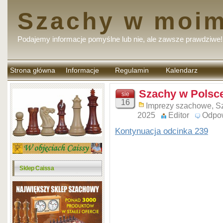
Szachy w moim
Podajemy informacje pomyślne lub nie, ale zawsze prawdziwe!
Strona główna
Informacje
Regulamin
Kalendarz
komentarzy
Szachy w Polsce
sie
16
Imprezy szachowe
,
S
2025
Editor
Odpo
Kontynuacja odcinka 239
Sklep Caissa