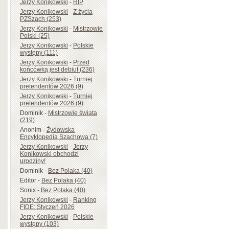
Jerzy Konikowski
-
RIP
Jerzy Konikowski
-
Z życia
PZSzach (253)
Jerzy Konikowski
-
Mistrzowie
Polski (25)
Jerzy Konikowski
-
Polskie
występy (111)
Jerzy Konikowski
-
Przed
końcówką jest debiut (236)
Jerzy Konikowski
-
Turniej
pretendentów 2026 (9)
Jerzy Konikowski
-
Turniej
pretendentów 2026 (9)
Dominik
-
Mistrzowie świata
(219)
Anonim
-
Żydowska
Encyklopedia Szachowa (7)
Jerzy Konikowski
-
Jerzy
Konikowski obchodzi
urodziny!
Dominik
-
Bez Polaka (40)
Editor
-
Bez Polaka (40)
Sonix
-
Bez Polaka (40)
Jerzy Konikowski
-
Ranking
FIDE: Styczeń 2026
Jerzy Konikowski
-
Polskie
występy (103)