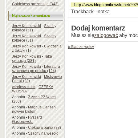
Goldchess prezentuje (342)
Trackback - notka
Najnowsze komentarze
Jerzy Konikowski
-
Szachy
Dodaj komentarz
kobiece (51)
Musisz się
zalogować
aby móc
Jerzy Konikowski
-
Szachy
kobiece (51)
Jerzy Konikowski
-
Ćwiczenia
« Starsze wpisy
z taktyki (1)
Jerzy Konikowski
-
Taka
sytuacja (381)
Jerzy Konikowski
-
Literatura
szachowa po polsku (124)
Jerzy Konikowski
-
Mistrzowie
Polski (28)
wireless clock
-
CZESKA
WIOSNA
Anonim
-
Z życia PZSzach
(258)
Anonim
-
Magnus Carlsen
nowym królem!
Anonim
-
Ryszard
Gąsiorowski
Anonim
-
Ciekawa partia (88)
Anonim
-
Szachy na wesoło