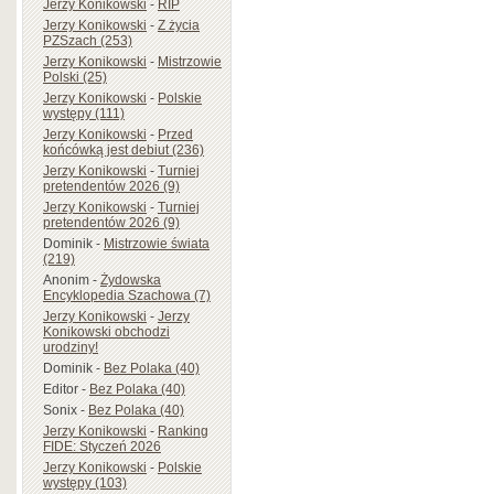
Jerzy Konikowski
-
RIP
Jerzy Konikowski
-
Z życia
PZSzach (253)
Jerzy Konikowski
-
Mistrzowie
Polski (25)
Jerzy Konikowski
-
Polskie
występy (111)
Jerzy Konikowski
-
Przed
końcówką jest debiut (236)
Jerzy Konikowski
-
Turniej
pretendentów 2026 (9)
Jerzy Konikowski
-
Turniej
pretendentów 2026 (9)
Dominik
-
Mistrzowie świata
(219)
Anonim
-
Żydowska
Encyklopedia Szachowa (7)
Jerzy Konikowski
-
Jerzy
Konikowski obchodzi
urodziny!
Dominik
-
Bez Polaka (40)
Editor
-
Bez Polaka (40)
Sonix
-
Bez Polaka (40)
Jerzy Konikowski
-
Ranking
FIDE: Styczeń 2026
Jerzy Konikowski
-
Polskie
występy (103)