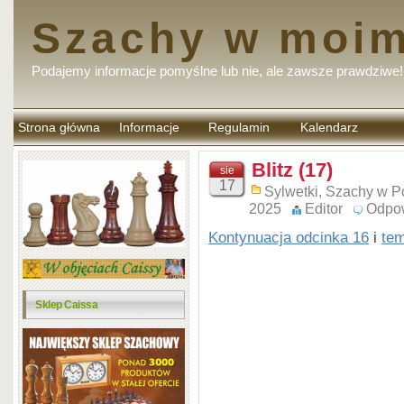
Szachy w moim
Podajemy informacje pomyślne lub nie, ale zawsze prawdziwe!
Strona główna
Informacje
Regulamin
Kalendarz
komentarzy
Blitz (17)
sie
17
Sylwetki
,
Szachy w P
2025
Editor
Odpo
Kontynuacja odcinka 16
i
te
Sklep Caissa