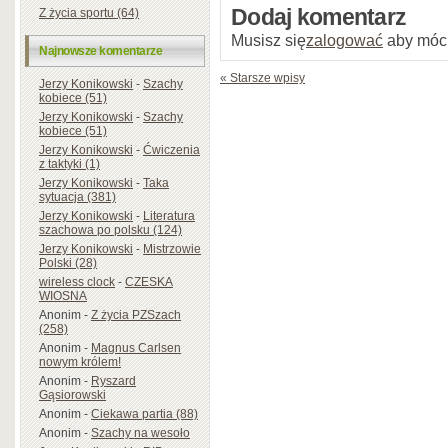
Dodaj komentarz
Z życia sportu (64)
Musisz się
zalogować
aby móc
Najnowsze komentarze
« Starsze wpisy
Jerzy Konikowski
-
Szachy
kobiece (51)
Jerzy Konikowski
-
Szachy
kobiece (51)
Jerzy Konikowski
-
Ćwiczenia
z taktyki (1)
Jerzy Konikowski
-
Taka
sytuacja (381)
Jerzy Konikowski
-
Literatura
szachowa po polsku (124)
Jerzy Konikowski
-
Mistrzowie
Polski (28)
wireless clock
-
CZESKA
WIOSNA
Anonim
-
Z życia PZSzach
(258)
Anonim
-
Magnus Carlsen
nowym królem!
Anonim
-
Ryszard
Gąsiorowski
Anonim
-
Ciekawa partia (88)
Anonim
-
Szachy na wesoło