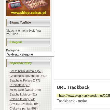
Blog na YouTube
"Szachy w moim życiu" na
YouTube
Kategorie
Kategorie
Najnowsze wpisy
GM to brzmi dumnie (58)
Goldchess prezentuje (343)
Szachy w Polsce (277)
Rubinstein (26)
URL Trackback
Mistrzowie świata (226)
Szachy kobiece (51)
Polskie talenty (74)
Trackback - notka
Artysta i szachista (94)
Ciekawa partia (408)