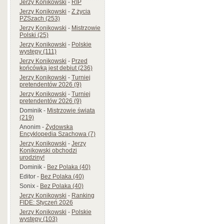
Jerzy Konikowski
-
RIP
Jerzy Konikowski
-
Z życia
PZSzach (253)
Jerzy Konikowski
-
Mistrzowie
Polski (25)
Jerzy Konikowski
-
Polskie
występy (111)
Jerzy Konikowski
-
Przed
końcówką jest debiut (236)
Jerzy Konikowski
-
Turniej
pretendentów 2026 (9)
Jerzy Konikowski
-
Turniej
pretendentów 2026 (9)
Dominik
-
Mistrzowie świata
(219)
Anonim
-
Żydowska
Encyklopedia Szachowa (7)
Jerzy Konikowski
-
Jerzy
Konikowski obchodzi
urodziny!
Dominik
-
Bez Polaka (40)
Editor
-
Bez Polaka (40)
Sonix
-
Bez Polaka (40)
Jerzy Konikowski
-
Ranking
FIDE: Styczeń 2026
Jerzy Konikowski
-
Polskie
występy (103)