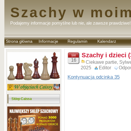
Szachy w moim
Podajemy informacje pomyślne lub nie, ale zawsze prawdziwe!
Strona główna
Informacje
Regulamin
Kalendarz
komentarzy
Szachy i dzieci (
sie
16
Ciekawe partie
,
Sylwe
2025
Editor
Odpo
Kontynuacja odcinka 35
Sklep Caissa