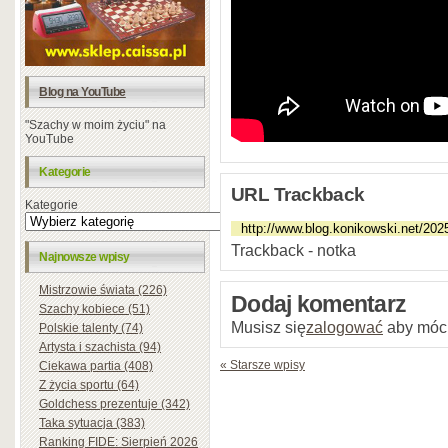
Blog na YouTube
"Szachy w moim życiu" na
YouTube
Kategorie
URL Trackback
Kategorie
Trackback - notka
Najnowsze wpisy
Mistrzowie świata (226)
Dodaj komentarz
Szachy kobiece (51)
Musisz się
zalogować
aby móc
Polskie talenty (74)
Artysta i szachista (94)
« Starsze wpisy
Ciekawa partia (408)
Z życia sportu (64)
Goldchess prezentuje (342)
Taka sytuacja (383)
Ranking FIDE: Sierpień 2026