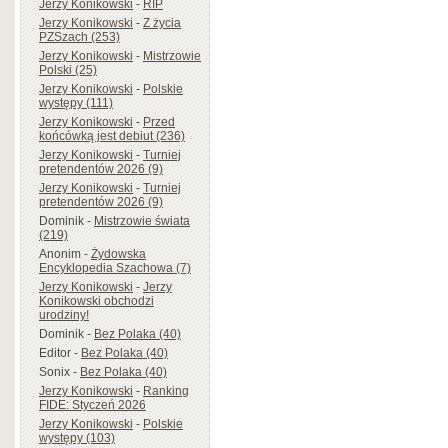
Jerzy Konikowski
-
RIP
Jerzy Konikowski
-
Z życia
PZSzach (253)
Jerzy Konikowski
-
Mistrzowie
Polski (25)
Jerzy Konikowski
-
Polskie
występy (111)
Jerzy Konikowski
-
Przed
końcówką jest debiut (236)
Jerzy Konikowski
-
Turniej
pretendentów 2026 (9)
Jerzy Konikowski
-
Turniej
pretendentów 2026 (9)
Dominik
-
Mistrzowie świata
(219)
Anonim
-
Żydowska
Encyklopedia Szachowa (7)
Jerzy Konikowski
-
Jerzy
Konikowski obchodzi
urodziny!
Dominik
-
Bez Polaka (40)
Editor
-
Bez Polaka (40)
Sonix
-
Bez Polaka (40)
Jerzy Konikowski
-
Ranking
FIDE: Styczeń 2026
Jerzy Konikowski
-
Polskie
występy (103)