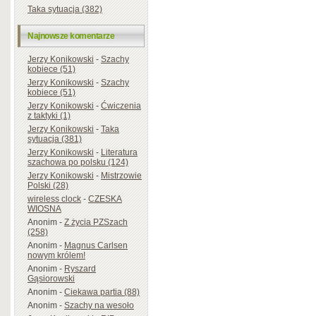
Taka sytuacja (382)
Najnowsze komentarze
Jerzy Konikowski
-
Szachy
kobiece (51)
Jerzy Konikowski
-
Szachy
kobiece (51)
Jerzy Konikowski
-
Ćwiczenia
z taktyki (1)
Jerzy Konikowski
-
Taka
sytuacja (381)
Jerzy Konikowski
-
Literatura
szachowa po polsku (124)
Jerzy Konikowski
-
Mistrzowie
Polski (28)
wireless clock
-
CZESKA
WIOSNA
Anonim
-
Z życia PZSzach
(258)
Anonim
-
Magnus Carlsen
nowym królem!
Anonim
-
Ryszard
Gąsiorowski
Anonim
-
Ciekawa partia (88)
Anonim
-
Szachy na wesoło