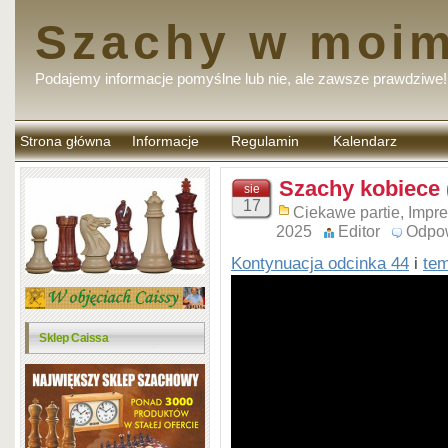
Szachy w moim
Podajemy informacje pomyślne lub nie, ale zawsze prawdziwe!
Strona główna
Informacje
Regulamin
Kalendarz
komentarzy
Szachy kobiece 
sie
17
Ciekawe partie
,
Impr
2025
Editor
Odpo
Kontynuacja odcinka 44
i
te
Sklep Caissa