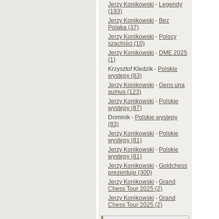
Jerzy Konikowski
-
Legendy
(193)
Jerzy Konikowski
-
Bez
Polaka (37)
Jerzy Konikowski
-
Polscy
szachiści (10)
Jerzy Konikowski
-
DME 2025
(1)
Krzysztof Kledzik
-
Polskie
występy (83)
Jerzy Konikowski
-
Gens una
sumus (123)
Jerzy Konikowski
-
Polskie
występy (87)
Dominik
-
Polskie występy
(83)
Jerzy Konikowski
-
Polskie
występy (81)
Jerzy Konikowski
-
Polskie
występy (81)
Jerzy Konikowski
-
Goldchess
prezentuje (300)
Jerzy Konikowski
-
Grand
Chess Tour 2025 (2)
Jerzy Konikowski
-
Grand
Chess Tour 2025 (2)