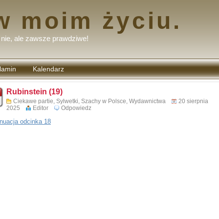
w moim życiu.
nie, ale zawsze prawdziwe!
lamin
Kalendarz
tarzy
Rubinstein (19)
Ciekawe partie
,
Sylwetki
,
Szachy w Polsce
,
Wydawnictwa
20 sierpnia
2025
Editor
Odpowiedz
nuacja odcinka 18