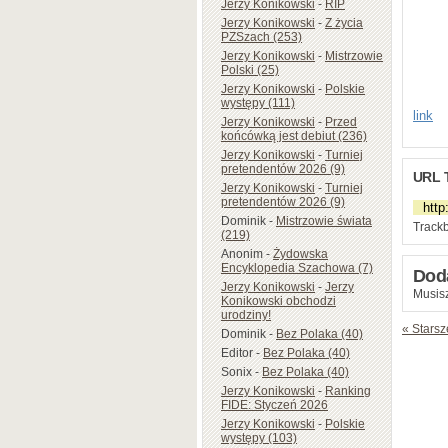
Jerzy Konikowski
-
RIP
Jerzy Konikowski
-
Z życia
PZSzach (253)
Jerzy Konikowski
-
Mistrzowie
Polski (25)
Jerzy Konikowski
-
Polskie
występy (111)
link
Jerzy Konikowski
-
Przed
końcówką jest debiut (236)
Jerzy Konikowski
-
Turniej
pretendentów 2026 (9)
URL 
Jerzy Konikowski
-
Turniej
pretendentów 2026 (9)
Dominik
-
Mistrzowie świata
Trackb
(219)
Anonim
-
Żydowska
Encyklopedia Szachowa (7)
Dod
Jerzy Konikowski
-
Jerzy
Musisz
Konikowski obchodzi
urodziny!
« Starsz
Dominik
-
Bez Polaka (40)
Editor
-
Bez Polaka (40)
Sonix
-
Bez Polaka (40)
Jerzy Konikowski
-
Ranking
FIDE: Styczeń 2026
Jerzy Konikowski
-
Polskie
występy (103)