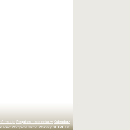
Informacje
Regulamin komentarzy
Kalendarz
maczenie:
Wordpress theme
. Walidacja
XHTML 1.0
.