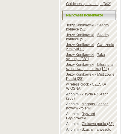
Goldchess prezentuje (342)
Najnowsze komentarze
Jerzy Konikowski
-
Szachy
kobiece (51)
Jerzy Konikowski
-
Szachy
kobiece (51)
Jerzy Konikowski
-
Ćwiczenia
z taktyki (1)
Jerzy Konikowski
-
Taka
sytuacja (381)
Jerzy Konikowski
-
Literatura
szachowa po polsku (124)
Jerzy Konikowski
-
Mistrzowie
Polski (28)
wireless clock
-
CZESKA
WIOSNA
Anonim
-
Z życia PZSzach
(258)
Anonim
-
Magnus Carlsen
nowym królem!
Anonim
-
Ryszard
Gąsiorowski
Anonim
-
Ciekawa partia (88)
Anonim
-
Szachy na wesoło