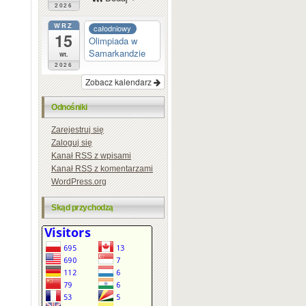
2026
WRZ
całodniowy
15
Olimpiada w
Samarkandzie
wt.
2026
Zobacz kalendarz
Odnośniki
Zarejestruj się
Zaloguj się
Kanał
RSS
z wpisami
Kanał
RSS
z komentarzami
WordPress.org
Skąd przychodzą