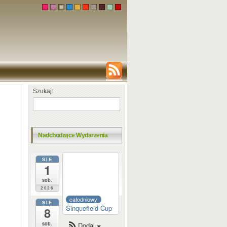
Szukaj:
Nadchodzące Wydarzenia
SIE
całodniowy
1
Dortmund
Sparkassen
sob.
2026
całodniowy
SIE
Sinquefield Cup
8
sob.
Dodaj