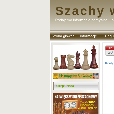
Szachy 
Podajemy informacje pomyślne lub 
Strona główna
Informacje
Regu
komen
sie
20
Konty
Sklep Caissa