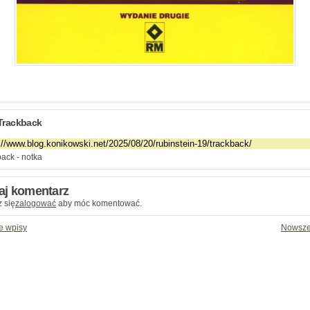
Trackback
ack - notka
aj komentarz
 się
zalogować
aby móc komentować.
e wpisy
Nowsze