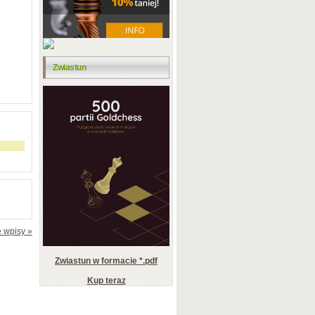
Zwiastun
 wpisy »
Zwiastun w formacie *.pdf
Kup teraz