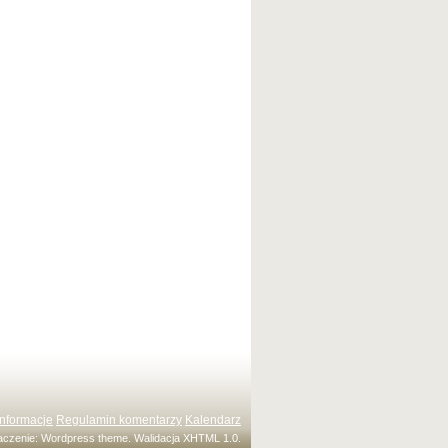
Informacje
Regulamin komentarzy
Kalendarz
maczenie:
Wordpress theme
. Walidacja
XHTML 1.0
.