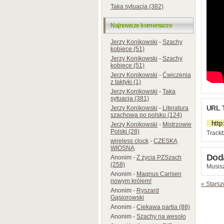
Taka sytuacja (382)
Najnowsze komentarze
Jerzy Konikowski
-
Szachy
kobiece (51)
Jerzy Konikowski
-
Szachy
kobiece (51)
Jerzy Konikowski
-
Ćwiczenia
z taktyki (1)
Jerzy Konikowski
-
Taka
sytuacja (381)
URL 
Jerzy Konikowski
-
Literatura
szachowa po polsku (124)
Jerzy Konikowski
-
Mistrzowie
Polski (28)
Trackb
wireless clock
-
CZESKA
WIOSNA
Dod
Anonim
-
Z życia PZSzach
(258)
Musisz
Anonim
-
Magnus Carlsen
nowym królem!
« Starsz
Anonim
-
Ryszard
Gąsiorowski
Anonim
-
Ciekawa partia (88)
Anonim
-
Szachy na wesoło