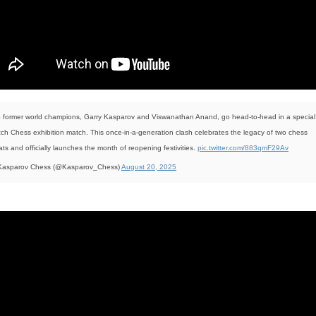
 former world champions, Garry Kasparov and Viswanathan Anand, go head-to-head in a special
tch Chess exhibition match. This once-in-a-generation clash celebrates the legacy of two chess
ats and officially launches the month of reopening festivities.
pic.twitter.com/883qmF29Av
asparov Chess (@Kasparov_Chess)
August 20, 2025