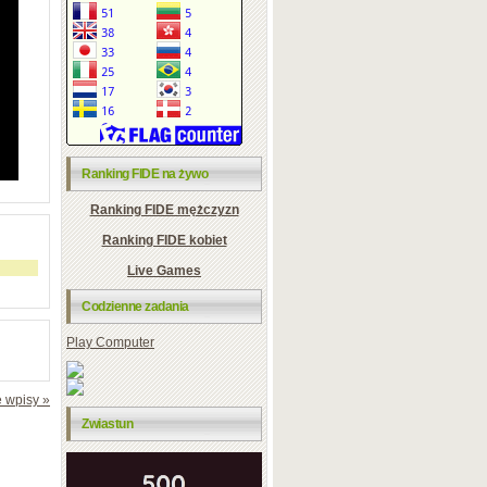
Ranking FIDE na żywo
Ranking FIDE mężczyzn
Ranking FIDE kobiet
Live Games
Codzienne zadania
Play Computer
 wpisy »
Zwiastun