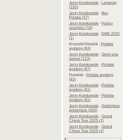
Jerzy Konikowski
-
Legendy
(193)
Jerzy Konikowski
-
Bez
Polaka (37)
Jerzy Konikowski
-
Polscy
szachiści (10)
Jerzy Konikowski
-
DME 2025
(1)
Krzysztof Kledzik
-
Polskie
występy (83)
Jerzy Konikowski
-
Gens una
sumus (123)
Jerzy Konikowski
-
Polskie
występy (87)
Dominik
-
Polskie występy
(83)
Jerzy Konikowski
-
Polskie
występy (81)
Jerzy Konikowski
-
Polskie
występy (81)
Jerzy Konikowski
-
Goldchess
prezentuje (300)
Jerzy Konikowski
-
Grand
Chess Tour 2025 (2)
Jerzy Konikowski
-
Grand
Chess Tour 2025 (2)