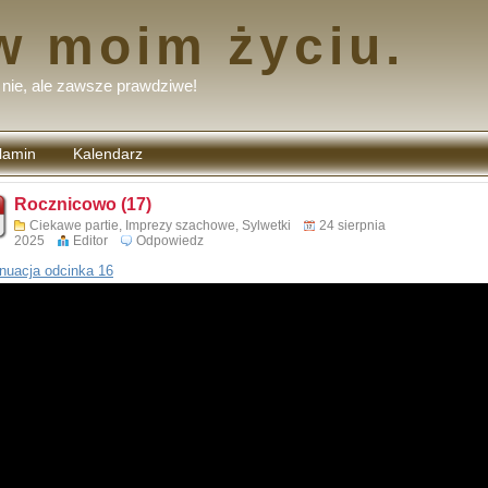
w moim życiu.
nie, ale zawsze prawdziwe!
lamin
Kalendarz
tarzy
Rocznicowo (17)
Ciekawe partie
,
Imprezy szachowe
,
Sylwetki
24 sierpnia
2025
Editor
Odpowiedz
nuacja odcinka 16