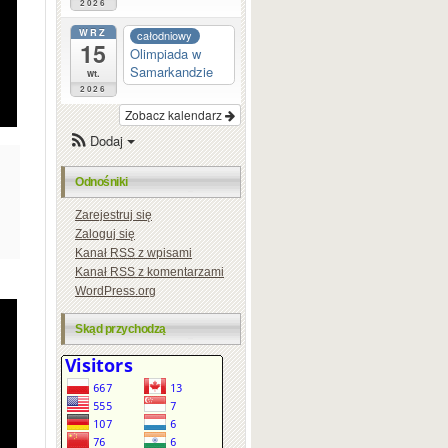
2026
WRZ
całodniowy
15
Olimpiada w
Samarkandzie
wt.
2026
Zobacz kalendarz
Dodaj
Odnośniki
Zarejestruj się
Zaloguj się
Kanał
RSS
z wpisami
Kanał
RSS
z komentarzami
WordPress.org
Skąd przychodzą