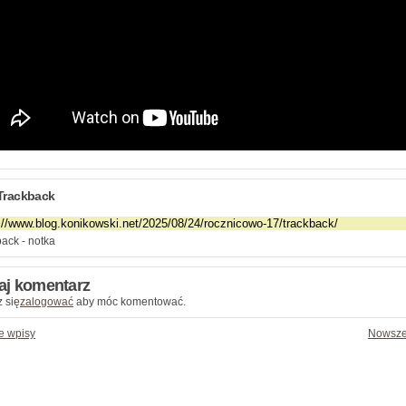
Trackback
ack - notka
aj komentarz
 się
zalogować
aby móc komentować.
e wpisy
Nowsze