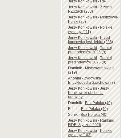
Jerzy Konikowski
-
RIP
Jerzy Konikowski
-
Z życia
PZSzach (253)
Jerzy Konikowski
-
Mistrzowie
Polski (25)
Jerzy Konikowski
-
Polskie
występy (111)
Jerzy Konikowski
-
Przed
końcówką jest debiut (236)
Jerzy Konikowski
-
Turniej
pretendentów 2026 (9)
Jerzy Konikowski
-
Turniej
pretendentów 2026 (9)
Dominik
-
Mistrzowie świata
(219)
Anonim
-
Żydowska
Encyklopedia Szachowa (7)
Jerzy Konikowski
-
Jerzy
Konikowski obchodzi
urodziny!
Dominik
-
Bez Polaka (40)
Editor
-
Bez Polaka (40)
Sonix
-
Bez Polaka (40)
Jerzy Konikowski
-
Ranking
FIDE: Styczeń 2026
Jerzy Konikowski
-
Polskie
występy (103)