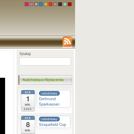
Szukaj:
Nadchodzące Wydarzenia
SIE
całodniowy
1
Dortmund
Sparkassen
sob.
2026
SIE
całodniowy
8
Sinquefield Cup
sob.