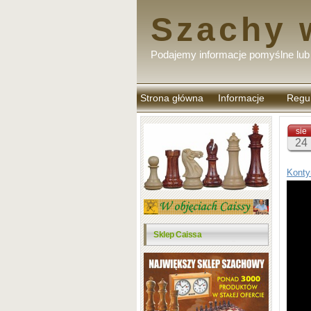
Szachy 
Podajemy informacje pomyślne lub 
Strona główna
Informacje
Regu
komen
sie
24
Konty
Sklep Caissa