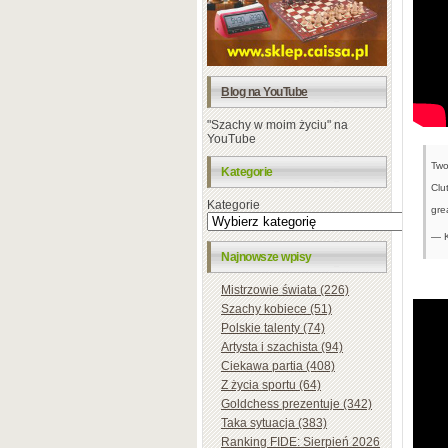
Blog na YouTube
"Szachy w moim życiu" na
YouTube
Two
Kategorie
Clu
Kategorie
gre
— K
Najnowsze wpisy
Mistrzowie świata (226)
Szachy kobiece (51)
Polskie talenty (74)
Artysta i szachista (94)
Ciekawa partia (408)
Z życia sportu (64)
Goldchess prezentuje (342)
Taka sytuacja (383)
Ranking FIDE: Sierpień 2026