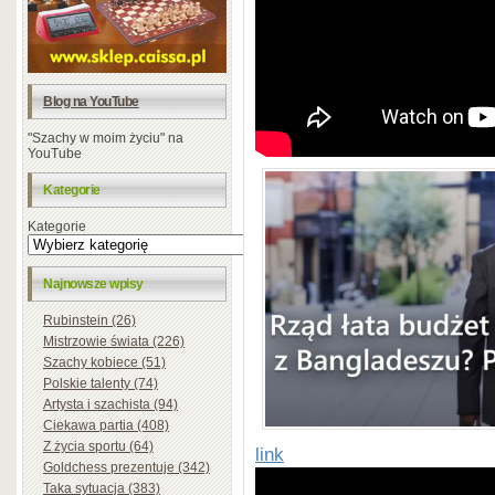
Blog na YouTube
"Szachy w moim życiu" na
YouTube
Kategorie
Kategorie
Najnowsze wpisy
Rubinstein (26)
Mistrzowie świata (226)
Szachy kobiece (51)
Polskie talenty (74)
Artysta i szachista (94)
Ciekawa partia (408)
Z życia sportu (64)
link
Goldchess prezentuje (342)
Taka sytuacja (383)