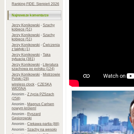
Ranking FIDE: Sierpień 2026
Najnowsze komentarze
Jerzy Konikowski
-
Szachy
kobiece (51)
Jerzy Konikowski
-
Szachy
kobiece (51)
Jerzy Konikowski
-
Ćwiczenia
z taktyki (1)
Jerzy Konikowski
-
Taka
sytuacja (381)
Jerzy Konikowski
-
Literatura
szachowa po polsku (124)
Jerzy Konikowski
-
Mistrzowie
Polski (28)
wireless clock
-
CZESKA
WIOSNA
Anonim
-
Z życia PZSzach
(258)
Anonim
-
Magnus Carlsen
nowym królem!
Anonim
-
Ryszard
Gąsiorowski
Anonim
-
Ciekawa partia (88)
Anonim
-
Szachy na wesoło