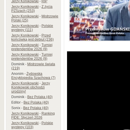
Jerzy Konikowski
-
RIP
Jerzy Konikowski
-
Z życia
PZSzach (253)
Jerzy Konikowski
-
Mistrzowie
Polski (25)
Jerzy Konikowski
-
Polskie
występy (111)
Jerzy Konikowski
-
Przed
końcówką jest debiut (236)
Jerzy Konikowski
-
Turniej
pretendentów 2026 (9)
Jerzy Konikowski
-
Turniej
pretendentów 2026 (9)
Dominik
-
Mistrzowie świata
(219)
Anonim
-
Żydowska
Encyklopedia Szachowa (7)
Jerzy Konikowski
-
Jerzy
Konikowski obchodzi
urodziny!
Dominik
-
Bez Polaka (40)
Editor
-
Bez Polaka (40)
Sonix
-
Bez Polaka (40)
Jerzy Konikowski
-
Ranking
FIDE: Styczeń 2026
Jerzy Konikowski
-
Polskie
występy (103)