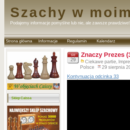
Szachy w moim
Podajemy informacje pomyślne lub nie, ale zawsze prawdziwe!
Strona główna
Informacje
Regulamin
Kalendarz
komentarzy
Znaczy Prezes (
sie
29
Ciekawe partie
,
Impr
Polsce
29 sierpnia 2
Kontynuacja odcinka 33
Sklep Caissa