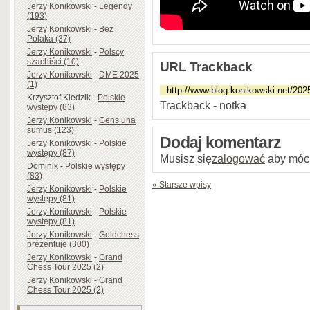
Jerzy Konikowski
-
Legendy
(193)
Jerzy Konikowski
-
Bez
Polaka (37)
Jerzy Konikowski
-
Polscy
szachiści (10)
URL Trackback
Jerzy Konikowski
-
DME 2025
(1)
Krzysztof Kledzik
-
Polskie
Trackback - notka
występy (83)
Jerzy Konikowski
-
Gens una
sumus (123)
Dodaj komentarz
Jerzy Konikowski
-
Polskie
występy (87)
Musisz się
zalogować
aby móc
Dominik
-
Polskie występy
(83)
« Starsze wpisy
Jerzy Konikowski
-
Polskie
występy (81)
Jerzy Konikowski
-
Polskie
występy (81)
Jerzy Konikowski
-
Goldchess
prezentuje (300)
Jerzy Konikowski
-
Grand
Chess Tour 2025 (2)
Jerzy Konikowski
-
Grand
Chess Tour 2025 (2)