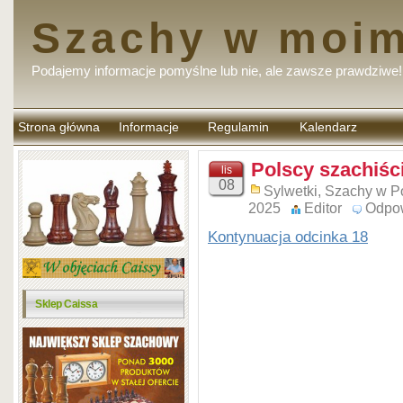
Szachy w moim
Podajemy informacje pomyślne lub nie, ale zawsze prawdziwe!
Strona główna
Informacje
Regulamin
Kalendarz
komentarzy
Polscy szachiści
lis
08
Sylwetki
,
Szachy w P
2025
Editor
Odpo
Kontynuacja odcinka 18
Sklep Caissa