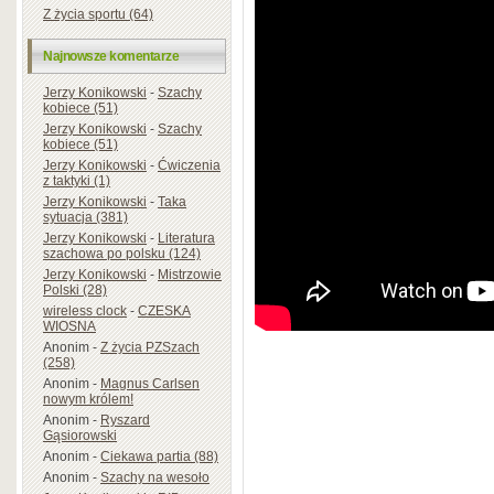
Z życia sportu (64)
Najnowsze komentarze
Jerzy Konikowski
-
Szachy
kobiece (51)
Jerzy Konikowski
-
Szachy
kobiece (51)
Jerzy Konikowski
-
Ćwiczenia
z taktyki (1)
Jerzy Konikowski
-
Taka
sytuacja (381)
Jerzy Konikowski
-
Literatura
szachowa po polsku (124)
Jerzy Konikowski
-
Mistrzowie
Polski (28)
wireless clock
-
CZESKA
WIOSNA
Anonim
-
Z życia PZSzach
(258)
Anonim
-
Magnus Carlsen
nowym królem!
Anonim
-
Ryszard
Gąsiorowski
Anonim
-
Ciekawa partia (88)
Anonim
-
Szachy na wesoło