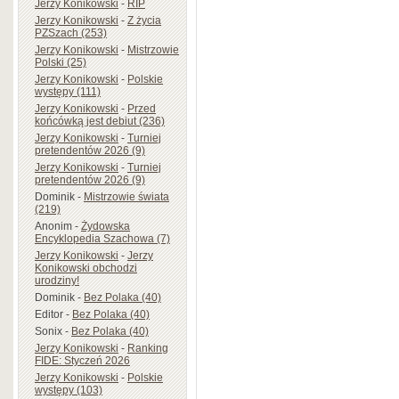
Jerzy Konikowski
-
RIP
Jerzy Konikowski
-
Z życia
PZSzach (253)
Jerzy Konikowski
-
Mistrzowie
Polski (25)
Jerzy Konikowski
-
Polskie
występy (111)
Jerzy Konikowski
-
Przed
końcówką jest debiut (236)
Jerzy Konikowski
-
Turniej
pretendentów 2026 (9)
Jerzy Konikowski
-
Turniej
pretendentów 2026 (9)
Dominik
-
Mistrzowie świata
(219)
Anonim
-
Żydowska
Encyklopedia Szachowa (7)
Jerzy Konikowski
-
Jerzy
Konikowski obchodzi
urodziny!
Dominik
-
Bez Polaka (40)
Editor
-
Bez Polaka (40)
Sonix
-
Bez Polaka (40)
Jerzy Konikowski
-
Ranking
FIDE: Styczeń 2026
Jerzy Konikowski
-
Polskie
występy (103)