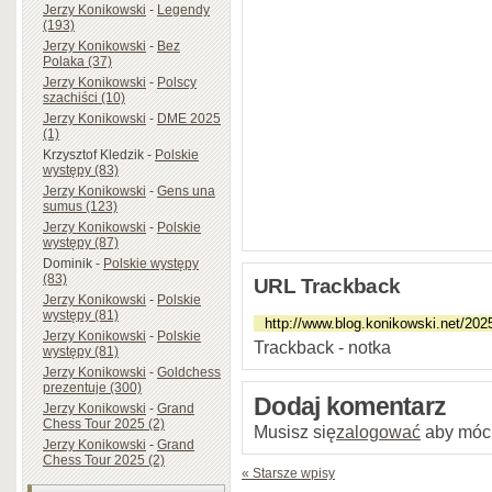
Jerzy Konikowski
-
Legendy
(193)
Jerzy Konikowski
-
Bez
Polaka (37)
Jerzy Konikowski
-
Polscy
szachiści (10)
Jerzy Konikowski
-
DME 2025
(1)
Krzysztof Kledzik
-
Polskie
występy (83)
Jerzy Konikowski
-
Gens una
sumus (123)
Jerzy Konikowski
-
Polskie
występy (87)
Dominik
-
Polskie występy
(83)
URL Trackback
Jerzy Konikowski
-
Polskie
występy (81)
Jerzy Konikowski
-
Polskie
Trackback - notka
występy (81)
Jerzy Konikowski
-
Goldchess
prezentuje (300)
Dodaj komentarz
Jerzy Konikowski
-
Grand
Chess Tour 2025 (2)
Musisz się
zalogować
aby móc
Jerzy Konikowski
-
Grand
Chess Tour 2025 (2)
« Starsze wpisy