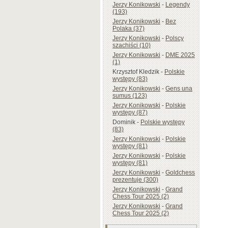
Jerzy Konikowski
-
Legendy
(193)
Jerzy Konikowski
-
Bez
Polaka (37)
Jerzy Konikowski
-
Polscy
szachiści (10)
Jerzy Konikowski
-
DME 2025
(1)
Krzysztof Kledzik
-
Polskie
występy (83)
Jerzy Konikowski
-
Gens una
sumus (123)
Jerzy Konikowski
-
Polskie
występy (87)
Dominik
-
Polskie występy
(83)
Jerzy Konikowski
-
Polskie
występy (81)
Jerzy Konikowski
-
Polskie
występy (81)
Jerzy Konikowski
-
Goldchess
prezentuje (300)
Jerzy Konikowski
-
Grand
Chess Tour 2025 (2)
Jerzy Konikowski
-
Grand
Chess Tour 2025 (2)