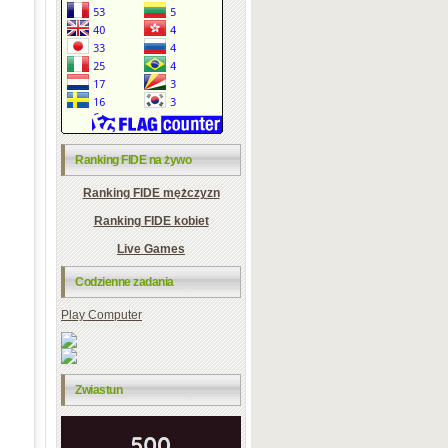
Ranking FIDE na żywo
Ranking FIDE mężczyzn
Ranking FIDE kobiet
Live Games
Codzienne zadania
Play Computer
Zwiastun