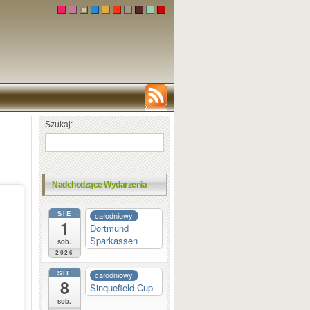
Szukaj:
Nadchodzące Wydarzenia
SIE
całodniowy
1
Dortmund
Sparkassen
sob.
2026
SIE
całodniowy
8
Sinquefield Cup
sob.