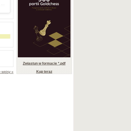
Post udostępniony przez Michał Kanarkiewicz | Strategia firmy | Szkolenia | Power Speech (@michalkanarkiewicz)
Zwiastun w formacie *.pdf
Kup teraz
 wpisy »