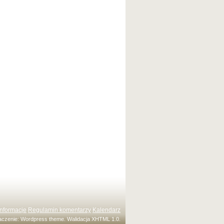
Informacje
Regulamin komentarzy
Kalendarz
maczenie:
Wordpress theme
. Walidacja
XHTML 1.0
.