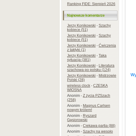
Ranking FIDE: Sierpień 2026
Najnowsze komentarze
Jerzy Konikowski
-
Szachy
kobiece (51)
Jerzy Konikowski
-
Szachy
kobiece (51)
Jerzy Konikowski
-
Ćwiczenia
z taktyki (1)
Jerzy Konikowski
-
Taka
sytuacja (381)
Jerzy Konikowski
-
Literatura
szachowa po polsku (124)
Wy
Jerzy Konikowski
-
Mistrzowie
Polski (28)
wireless clock
-
CZESKA
WIOSNA
Anonim
-
Z życia PZSzach
(258)
Anonim
-
Magnus Carlsen
nowym królem!
Anonim
-
Ryszard
Gąsiorowski
Anonim
-
Ciekawa partia (88)
Anonim
-
Szachy na wesoło