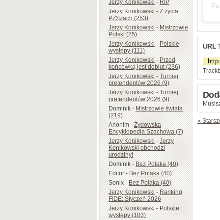
Jerzy Konikowski
-
RIP
Jerzy Konikowski
-
Z życia
PZSzach (253)
Jerzy Konikowski
-
Mistrzowie
Polski (25)
Jerzy Konikowski
-
Polskie
URL 
występy (111)
Jerzy Konikowski
-
Przed
końcówką jest debiut (236)
Trackb
Jerzy Konikowski
-
Turniej
pretendentów 2026 (9)
Jerzy Konikowski
-
Turniej
Dod
pretendentów 2026 (9)
Musisz
Dominik
-
Mistrzowie świata
(219)
« Starsz
Anonim
-
Żydowska
Encyklopedia Szachowa (7)
Jerzy Konikowski
-
Jerzy
Konikowski obchodzi
urodziny!
Dominik
-
Bez Polaka (40)
Editor
-
Bez Polaka (40)
Sonix
-
Bez Polaka (40)
Jerzy Konikowski
-
Ranking
FIDE: Styczeń 2026
Jerzy Konikowski
-
Polskie
występy (103)