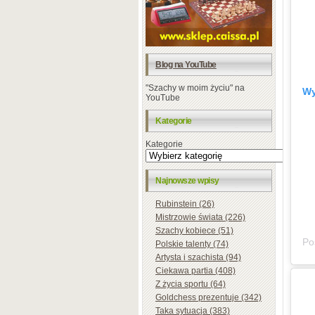
Blog na YouTube
"Szachy w moim życiu" na
Wy
YouTube
Kategorie
Kategorie
Najnowsze wpisy
Rubinstein (26)
Mistrzowie świata (226)
Szachy kobiece (51)
Polskie talenty (74)
Artysta i szachista (94)
Ciekawa partia (408)
Z życia sportu (64)
Goldchess prezentuje (342)
Taka sytuacja (383)