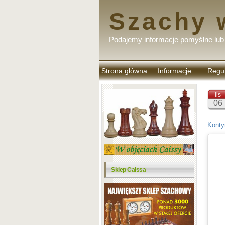
Szachy 
Podajemy informacje pomyślne lub 
Strona główna
Informacje
Regu
komen
lis
06
Konty
Sklep Caissa