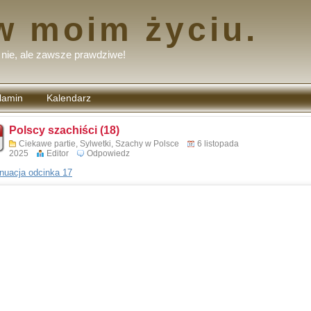
w moim życiu.
nie, ale zawsze prawdziwe!
lamin
Kalendarz
tarzy
Polscy szachiści (18)
Ciekawe partie
,
Sylwetki
,
Szachy w Polsce
6 listopada
2025
Editor
Odpowiedz
nuacja odcinka 17