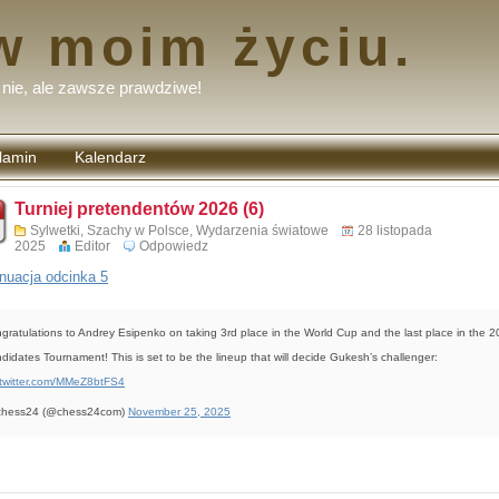
w moim życiu.
nie, ale zawsze prawdziwe!
lamin
Kalendarz
tarzy
Turniej pretendentów 2026 (6)
Sylwetki
,
Szachy w Polsce
,
Wydarzenia światowe
28 listopada
2025
Editor
Odpowiedz
nuacja odcinka 5
gratulations to Andrey Esipenko on taking 3rd place in the World Cup and the last place in the 
didates Tournament! This is set to be the lineup that will decide Gukesh’s challenger:
.twitter.com/MMeZ8btFS4
chess24 (@chess24com)
November 25, 2025