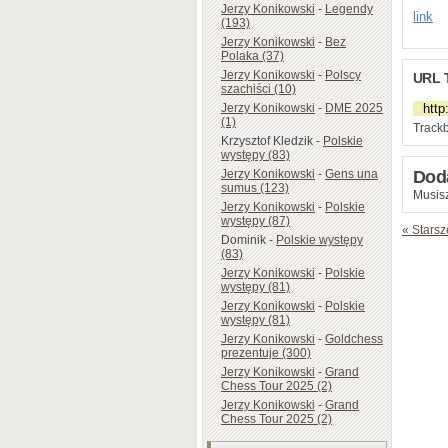
Jerzy Konikowski
-
Legendy
link
(193)
Jerzy Konikowski
-
Bez
Polaka (37)
Jerzy Konikowski
-
Polscy
URL 
szachiści (10)
Jerzy Konikowski
-
DME 2025
(1)
Trackb
Krzysztof Kledzik
-
Polskie
występy (83)
Dod
Jerzy Konikowski
-
Gens una
sumus (123)
Musisz
Jerzy Konikowski
-
Polskie
występy (87)
« Starsz
Dominik
-
Polskie występy
(83)
Jerzy Konikowski
-
Polskie
występy (81)
Jerzy Konikowski
-
Polskie
występy (81)
Jerzy Konikowski
-
Goldchess
prezentuje (300)
Jerzy Konikowski
-
Grand
Chess Tour 2025 (2)
Jerzy Konikowski
-
Grand
Chess Tour 2025 (2)