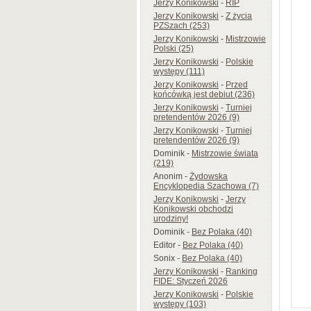
Jerzy Konikowski
-
RIP
Jerzy Konikowski
-
Z życia
PZSzach (253)
Jerzy Konikowski
-
Mistrzowie
Polski (25)
Jerzy Konikowski
-
Polskie
występy (111)
Jerzy Konikowski
-
Przed
końcówką jest debiut (236)
Jerzy Konikowski
-
Turniej
pretendentów 2026 (9)
Jerzy Konikowski
-
Turniej
pretendentów 2026 (9)
Dominik
-
Mistrzowie świata
(219)
Anonim
-
Żydowska
Encyklopedia Szachowa (7)
Jerzy Konikowski
-
Jerzy
Konikowski obchodzi
urodziny!
Dominik
-
Bez Polaka (40)
Editor
-
Bez Polaka (40)
Sonix
-
Bez Polaka (40)
Jerzy Konikowski
-
Ranking
FIDE: Styczeń 2026
Jerzy Konikowski
-
Polskie
występy (103)