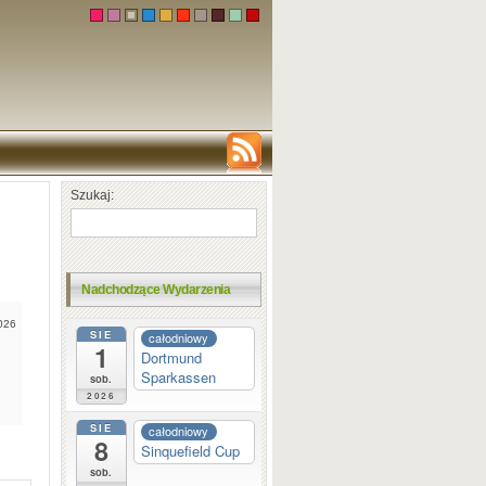
Szukaj:
Nadchodzące Wydarzenia
2026
SIE
całodniowy
1
Dortmund
Sparkassen
sob.
2026
SIE
całodniowy
8
Sinquefield Cup
sob.