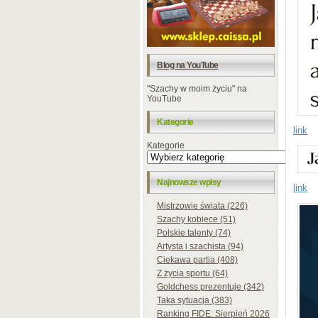
Blog na YouTube
"Szachy w moim życiu" na
YouTube
Kategorie
link
Kategorie
Najnowsze wpisy
link
Mistrzowie świata (226)
Szachy kobiece (51)
Polskie talenty (74)
Artysta i szachista (94)
Ciekawa partia (408)
Z życia sportu (64)
Goldchess prezentuje (342)
Taka sytuacja (383)
Ranking FIDE: Sierpień 2026