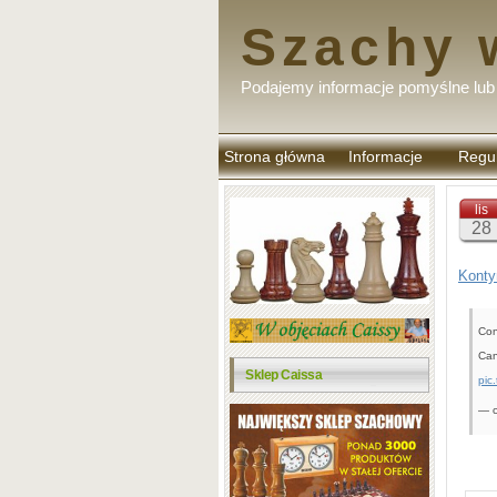
Szachy 
Podajemy informacje pomyślne lub 
Strona główna
Informacje
Regu
komen
lis
28
Konty
Con
Can
Sklep Caissa
pic
— 