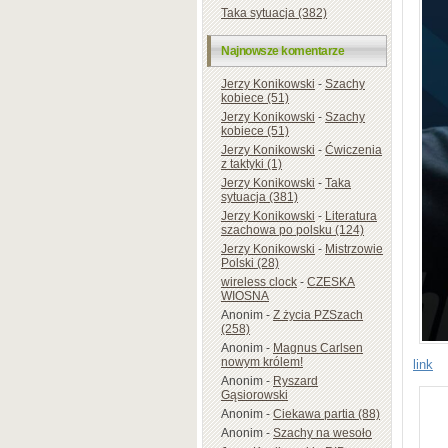
Taka sytuacja (382)
Najnowsze komentarze
Jerzy Konikowski
-
Szachy
kobiece (51)
Jerzy Konikowski
-
Szachy
kobiece (51)
Jerzy Konikowski
-
Ćwiczenia
z taktyki (1)
Jerzy Konikowski
-
Taka
sytuacja (381)
Jerzy Konikowski
-
Literatura
szachowa po polsku (124)
Jerzy Konikowski
-
Mistrzowie
Polski (28)
wireless clock
-
CZESKA
WIOSNA
Anonim
-
Z życia PZSzach
(258)
Anonim
-
Magnus Carlsen
nowym królem!
link
Anonim
-
Ryszard
Gąsiorowski
Anonim
-
Ciekawa partia (88)
Anonim
-
Szachy na wesoło