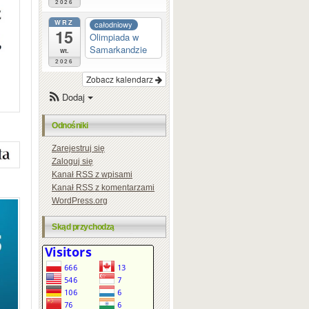
2026
WRZ
całodniowy
15
Olimpiada w
Samarkandzie
wt.
2026
Zobacz kalendarz
Dodaj
Odnośniki
Zarejestruj się
Zaloguj się
Kanał
RSS
z wpisami
Kanał
RSS
z komentarzami
WordPress.org
Skąd przychodzą