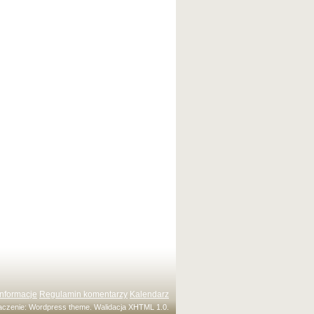
Informacje
Regulamin komentarzy
Kalendarz
maczenie:
Wordpress theme
. Walidacja
XHTML 1.0
.