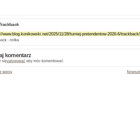
Trackback
ack - notka
aj komentarz
 się
zalogować
aby móc komentować.
e wpisy
Nowsze