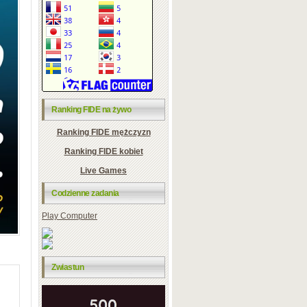
Ranking FIDE na żywo
Ranking FIDE mężczyzn
Ranking FIDE kobiet
Live Games
Codzienne zadania
Play Computer
Zwiastun