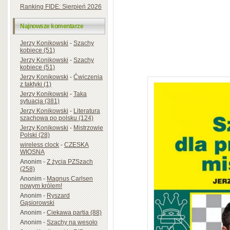
Ranking FIDE: Sierpień 2026
Najnowsze komentarze
Jerzy Konikowski
-
Szachy
kobiece (51)
Jerzy Konikowski
-
Szachy
kobiece (51)
Jerzy Konikowski
-
Ćwiczenia
z taktyki (1)
Jerzy Konikowski
-
Taka
sytuacja (381)
Jerzy Konikowski
-
Literatura
szachowa po polsku (124)
Jerzy Konikowski
-
Mistrzowie
Polski (28)
wireless clock
-
CZESKA
WIOSNA
Anonim
-
Z życia PZSzach
(258)
Anonim
-
Magnus Carlsen
nowym królem!
Anonim
-
Ryszard
Gąsiorowski
Anonim
-
Ciekawa partia (88)
Anonim
-
Szachy na wesoło