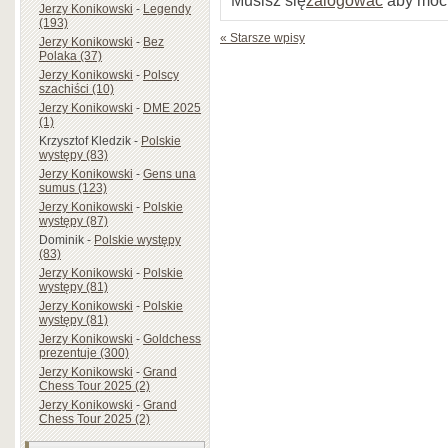
Musisz się
zalogować
aby móc
Jerzy Konikowski
-
Legendy
(193)
« Starsze wpisy
Jerzy Konikowski
-
Bez
Polaka (37)
Jerzy Konikowski
-
Polscy
szachiści (10)
Jerzy Konikowski
-
DME 2025
(1)
Krzysztof Kledzik
-
Polskie
występy (83)
Jerzy Konikowski
-
Gens una
sumus (123)
Jerzy Konikowski
-
Polskie
występy (87)
Dominik
-
Polskie występy
(83)
Jerzy Konikowski
-
Polskie
występy (81)
Jerzy Konikowski
-
Polskie
występy (81)
Jerzy Konikowski
-
Goldchess
prezentuje (300)
Jerzy Konikowski
-
Grand
Chess Tour 2025 (2)
Jerzy Konikowski
-
Grand
Chess Tour 2025 (2)