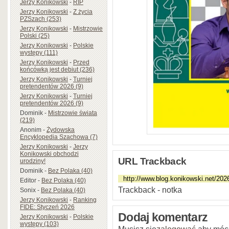
Jerzy Konikowski
-
RIP
Jerzy Konikowski
-
Z życia
PZSzach (253)
Jerzy Konikowski
-
Mistrzowie
Polski (25)
Jerzy Konikowski
-
Polskie
występy (111)
Jerzy Konikowski
-
Przed
końcówką jest debiut (236)
Jerzy Konikowski
-
Turniej
pretendentów 2026 (9)
Jerzy Konikowski
-
Turniej
pretendentów 2026 (9)
Dominik
-
Mistrzowie świata
(219)
Anonim
-
Żydowska
Encyklopedia Szachowa (7)
Jerzy Konikowski
-
Jerzy
Konikowski obchodzi
URL Trackback
urodziny!
Dominik
-
Bez Polaka (40)
Editor
-
Bez Polaka (40)
Trackback - notka
Sonix
-
Bez Polaka (40)
Jerzy Konikowski
-
Ranking
FIDE: Styczeń 2026
Dodaj komentarz
Jerzy Konikowski
-
Polskie
występy (103)