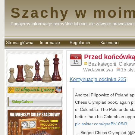
Szachy w moim
Podajemy informacje pomyślne lub nie, ale zawsze prawdziwe!
Strona główna
Informacje
Regulamin
Kalendarz
komentarzy
Przed końcówką 
sty
15
Bez kategorii
,
Ciekawe
Wydawnictwa
15 sty
Kontynuacja odcinka 225
Andrzej Filipowicz of Poland a
Sklep Caissa
Chess Olympiad book, again play
of Colombia. The Pole understan
better than his Colombian oppo
pic.twitter.com/qnaBb10fN3
— Siegen Chess Olympiad (@