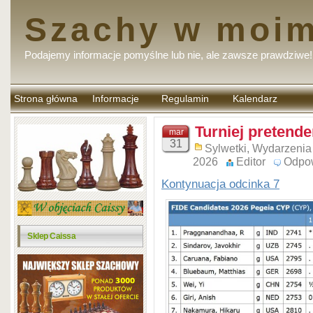
Szachy w moim
Podajemy informacje pomyślne lub nie, ale zawsze prawdziwe!
Strona główna
Informacje
Regulamin
Kalendarz
komentarzy
Turniej pretende
mar
31
Sylwetki
,
Wydarzenia
2026
Editor
Odpo
Kontynuacja odcinka 7
Sklep Caissa