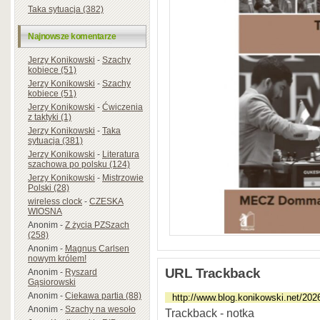
Taka sytuacja (382)
Najnowsze komentarze
Jerzy Konikowski
-
Szachy
kobiece (51)
Jerzy Konikowski
-
Szachy
kobiece (51)
Jerzy Konikowski
-
Ćwiczenia
z taktyki (1)
Jerzy Konikowski
-
Taka
sytuacja (381)
Jerzy Konikowski
-
Literatura
szachowa po polsku (124)
Jerzy Konikowski
-
Mistrzowie
Polski (28)
wireless clock
-
CZESKA
WIOSNA
Anonim
-
Z życia PZSzach
(258)
Anonim
-
Magnus Carlsen
nowym królem!
URL Trackback
Anonim
-
Ryszard
Gąsiorowski
Anonim
-
Ciekawa partia (88)
Anonim
-
Szachy na wesoło
Trackback - notka