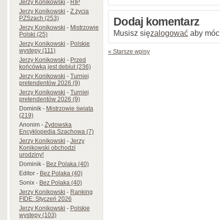
Jerzy Konikowski
-
RIP
Jerzy Konikowski
-
Z życia
PZSzach (253)
Dodaj komentarz
Jerzy Konikowski
-
Mistrzowie
Musisz się
zalogować
aby móc
Polski (25)
Jerzy Konikowski
-
Polskie
występy (111)
« Starsze wpisy
Jerzy Konikowski
-
Przed
końcówką jest debiut (236)
Jerzy Konikowski
-
Turniej
pretendentów 2026 (9)
Jerzy Konikowski
-
Turniej
pretendentów 2026 (9)
Dominik
-
Mistrzowie świata
(219)
Anonim
-
Żydowska
Encyklopedia Szachowa (7)
Jerzy Konikowski
-
Jerzy
Konikowski obchodzi
urodziny!
Dominik
-
Bez Polaka (40)
Editor
-
Bez Polaka (40)
Sonix
-
Bez Polaka (40)
Jerzy Konikowski
-
Ranking
FIDE: Styczeń 2026
Jerzy Konikowski
-
Polskie
występy (103)