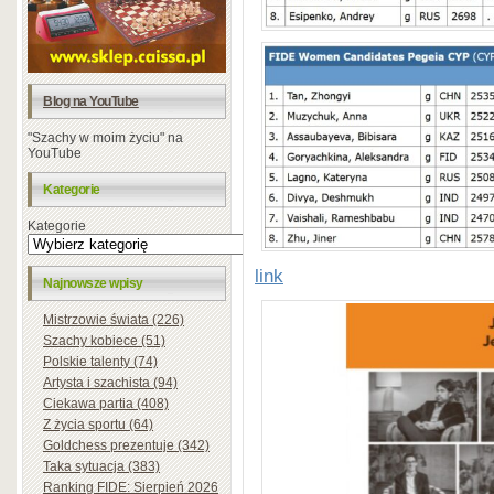
Blog na YouTube
"Szachy w moim życiu" na
YouTube
Kategorie
Kategorie
link
Najnowsze wpisy
Mistrzowie świata (226)
Szachy kobiece (51)
Polskie talenty (74)
Artysta i szachista (94)
Ciekawa partia (408)
Z życia sportu (64)
Goldchess prezentuje (342)
Taka sytuacja (383)
Ranking FIDE: Sierpień 2026