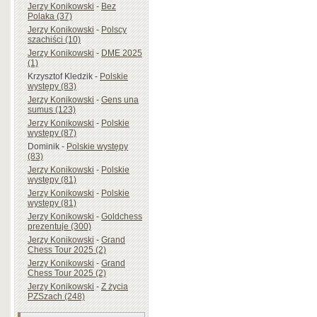
Jerzy Konikowski
-
Bez
Polaka (37)
Jerzy Konikowski
-
Polscy
szachiści (10)
Jerzy Konikowski
-
DME 2025
(1)
Krzysztof Kledzik
-
Polskie
występy (83)
Jerzy Konikowski
-
Gens una
sumus (123)
Jerzy Konikowski
-
Polskie
występy (87)
Dominik
-
Polskie występy
(83)
Jerzy Konikowski
-
Polskie
występy (81)
Jerzy Konikowski
-
Polskie
występy (81)
Jerzy Konikowski
-
Goldchess
prezentuje (300)
Jerzy Konikowski
-
Grand
Chess Tour 2025 (2)
Jerzy Konikowski
-
Grand
Chess Tour 2025 (2)
Jerzy Konikowski
-
Z życia
PZSzach (248)