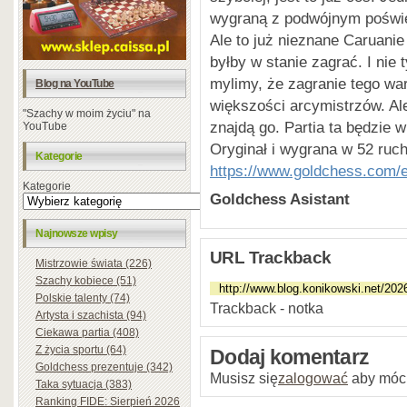
wygraną z podwójnym poświ
Ale to już nieznane Caruani
byłby w stanie zagrać. I nie 
mylimy, że zagranie tego war
Blog na YouTube
większości arcymistrzów. Ale
"Szachy w moim życiu" na
znajdą go. Partia ta będzie w
YouTube
Oryginał i wygrana w 52 ruch
Kategorie
https://www.goldchess.com/e
Kategorie
Goldchess Asistant
Najnowsze wpisy
URL Trackback
Mistrzowie świata (226)
Szachy kobiece (51)
Polskie talenty (74)
Trackback - notka
Artysta i szachista (94)
Ciekawa partia (408)
Z życia sportu (64)
Dodaj komentarz
Goldchess prezentuje (342)
Musisz się
zalogować
aby móc
Taka sytuacja (383)
Ranking FIDE: Sierpień 2026