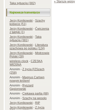
« Starsze wpisy
Taka sytuacja (382)
Najnowsze komentarze
Jerzy Konikowski
-
Szachy
kobiece (51)
Jerzy Konikowski
-
Ćwiczenia
z taktyki (1)
Jerzy Konikowski
-
Taka
sytuacja (381)
Jerzy Konikowski
-
Literatura
szachowa po polsku (124)
Jerzy Konikowski
-
Mistrzowie
Polski (28)
wireless clock
-
CZESKA
WIOSNA
Anonim
-
Z życia PZSzach
(258)
Anonim
-
Magnus Carlsen
nowym królem!
Anonim
-
Ryszard
Gąsiorowski
Anonim
-
Ciekawa partia (88)
Anonim
-
Szachy na wesoło
Jerzy Konikowski
-
RIP
Jerzy Konikowski
-
Z życia