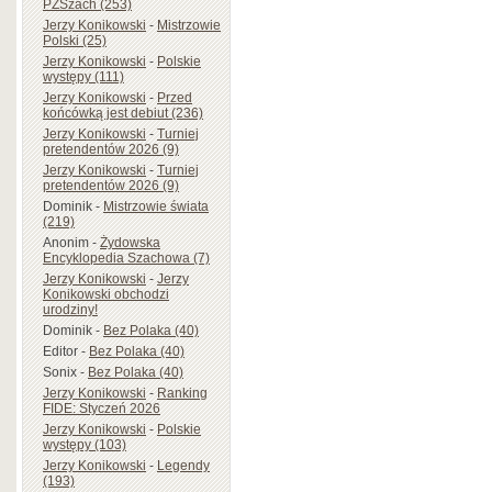
PZSzach (253)
Jerzy Konikowski
-
Mistrzowie
Polski (25)
Jerzy Konikowski
-
Polskie
występy (111)
Jerzy Konikowski
-
Przed
końcówką jest debiut (236)
Jerzy Konikowski
-
Turniej
pretendentów 2026 (9)
Jerzy Konikowski
-
Turniej
pretendentów 2026 (9)
Dominik
-
Mistrzowie świata
(219)
Anonim
-
Żydowska
Encyklopedia Szachowa (7)
Jerzy Konikowski
-
Jerzy
Konikowski obchodzi
urodziny!
Dominik
-
Bez Polaka (40)
Editor
-
Bez Polaka (40)
Sonix
-
Bez Polaka (40)
Jerzy Konikowski
-
Ranking
FIDE: Styczeń 2026
Jerzy Konikowski
-
Polskie
występy (103)
Jerzy Konikowski
-
Legendy
(193)