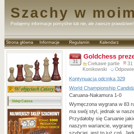
Szachy w moim
Podajemy informacje pomyślne lub nie, ale zawsze prawdziwe!
Strona główna
Informacje
Regulamin
Kalendarz
komentarzy
Goldchess preze
mar
31
Ciekawe partie
31
Konikowski
Odpowie
Kontynuacja odcinka 329
World Championship Candid
Caruana-Nakamura 1-0
Sklep Caissa
Wymęczona wygrana w 83 ruch
ma swój styl, jednak w nasze
Przydałoby się Caruanie jaki
naszym wariancie, wygranej 
szybciej, jest to już coś. Je