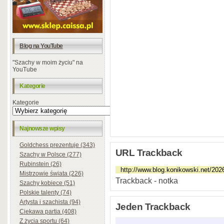
Blog na YouTube
"Szachy w moim życiu" na
YouTube
Kategorie
Kategorie
Najnowsze wpisy
Goldchess prezentuje (343)
URL Trackback
Szachy w Polsce (277)
Rubinstein (26)
Mistrzowie świata (226)
Trackback - notka
Szachy kobiece (51)
Polskie talenty (74)
Artysta i szachista (94)
Jeden Trackback
Ciekawa partia (408)
Z życia sportu (64)