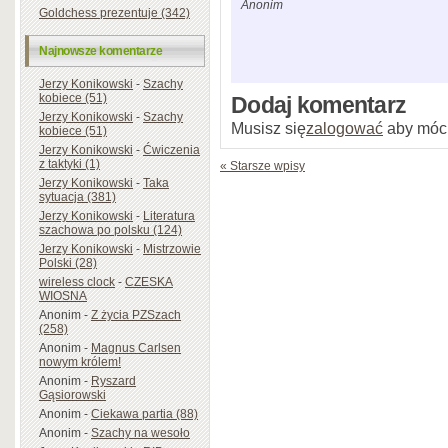
Anonim
Goldchess prezentuje (342)
Najnowsze komentarze
Jerzy Konikowski
-
Szachy
kobiece (51)
Dodaj komentarz
Jerzy Konikowski
-
Szachy
Musisz się
zalogować
aby móc
kobiece (51)
Jerzy Konikowski
-
Ćwiczenia
z taktyki (1)
« Starsze wpisy
Jerzy Konikowski
-
Taka
sytuacja (381)
Jerzy Konikowski
-
Literatura
szachowa po polsku (124)
Jerzy Konikowski
-
Mistrzowie
Polski (28)
wireless clock
-
CZESKA
WIOSNA
Anonim
-
Z życia PZSzach
(258)
Anonim
-
Magnus Carlsen
nowym królem!
Anonim
-
Ryszard
Gąsiorowski
Anonim
-
Ciekawa partia (88)
Anonim
-
Szachy na wesoło