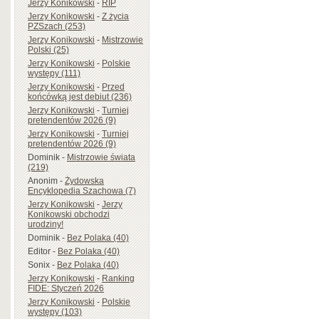
Jerzy Konikowski
-
RIP
Jerzy Konikowski
-
Z życia
PZSzach (253)
Jerzy Konikowski
-
Mistrzowie
Polski (25)
Jerzy Konikowski
-
Polskie
występy (111)
Jerzy Konikowski
-
Przed
końcówką jest debiut (236)
Jerzy Konikowski
-
Turniej
pretendentów 2026 (9)
Jerzy Konikowski
-
Turniej
pretendentów 2026 (9)
Dominik
-
Mistrzowie świata
(219)
Anonim
-
Żydowska
Encyklopedia Szachowa (7)
Jerzy Konikowski
-
Jerzy
Konikowski obchodzi
urodziny!
Dominik
-
Bez Polaka (40)
Editor
-
Bez Polaka (40)
Sonix
-
Bez Polaka (40)
Jerzy Konikowski
-
Ranking
FIDE: Styczeń 2026
Jerzy Konikowski
-
Polskie
występy (103)