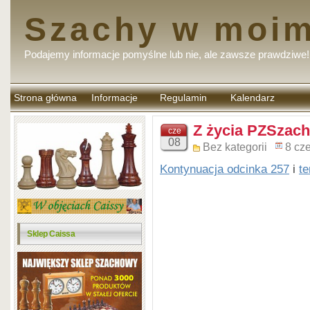
Szachy w moim
Podajemy informacje pomyślne lub nie, ale zawsze prawdziwe!
Strona główna
Informacje
Regulamin
Kalendarz
komentarzy
Z życia PZSzach
cze
08
Bez kategorii
8 cz
Kontynuacja odcinka 257
i
t
Sklep Caissa