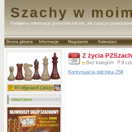
Szachy w moim
Podajemy informacje pomyślne lub nie, ale zawsze prawdziwe!
Strona główna
Informacje
Regulamin
Kalendarz
komentarzy
Z życia PZSzach
cze
09
Bez kategorii
9 cz
Kontynuacja odcinka 258
Sklep Caissa