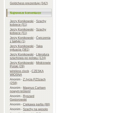
Goldchess prezentuje (342)
Najnowsze komentarze
Jerzy Konikowski
-
Szachy
kobiece (51)
Jerzy Konikowski
-
Szachy
kobiece (51)
Jerzy Konikowski
-
Ćwiczenia
z taktyki (1)
Jerzy Konikowski
-
Taka
sytuacja (381)
Jerzy Konikowski
-
Literatura
szachowa po polsku (124)
Jerzy Konikowski
-
Mistrzowie
Polski (28)
wireless clock
-
CZESKA
WIOSNA
Anonim
-
Z życia PZSzach
(258)
Anonim
-
Magnus Carlsen
nowym królem!
Anonim
-
Ryszard
Gąsiorowski
Anonim
-
Ciekawa partia (88)
Anonim
-
Szachy na wesoło