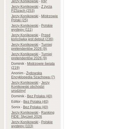
Jerzy Konikowski
-
RIP
Jerzy Konikowski
-
Z życia
PZSzach (253)
Jerzy Konikowski
-
Mistrzowie
Polski (25)
Jerzy Konikowski
-
Polskie
występy (111)
Jerzy Konikowski
-
Przed
końcówką jest debiut (236)
Jerzy Konikowski
-
Turniej
pretendentów 2026 (9)
Jerzy Konikowski
-
Turniej
pretendentów 2026 (9)
Dominik
-
Mistrzowie świata
(219)
Anonim
-
Żydowska
Encyklopedia Szachowa (7)
Jerzy Konikowski
-
Jerzy
Konikowski obchodzi
urodziny!
Dominik
-
Bez Polaka (40)
Editor
-
Bez Polaka (40)
Sonix
-
Bez Polaka (40)
Jerzy Konikowski
-
Ranking
FIDE: Styczeń 2026
Jerzy Konikowski
-
Polskie
występy (103)