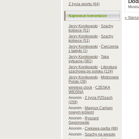
Dod
Z życia sportu (64)
Musisz
Najnowsze komentarze
« Starsz
Jerzy Konikowski
-
Szachy
kobiece (51)
Jerzy Konikowski
-
Szachy
kobiece (51)
Jerzy Konikowski
-
Ćwiczenia
z taktyki (1)
Jerzy Konikowski
-
Taka
sytuacja (381)
Jerzy Konikowski
-
Literatura
szachowa po polsku (124)
Jerzy Konikowski
-
Mistrzowie
Polski (28)
wireless clock
-
CZESKA
WIOSNA
Anonim
-
Z życia PZSzach
(258)
Anonim
-
Magnus Carlsen
nowym królem!
Anonim
-
Ryszard
Gąsiorowski
Anonim
-
Ciekawa partia (88)
Anonim
-
Szachy na wesoło