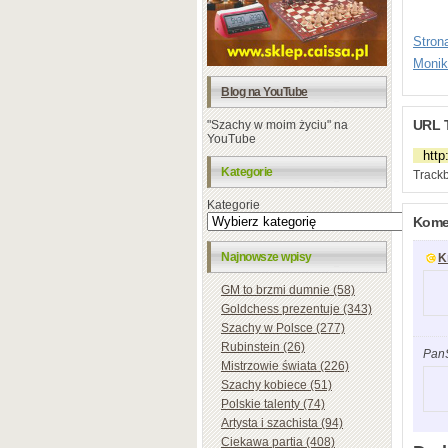
Stron
Monik
Blog na YouTube
URL 
"Szachy w moim życiu" na
YouTube
Kategorie
Trackb
Kategorie
Komen
Najnowsze wpisy
K
GM to brzmi dumnie (58)
Goldchess prezentuje (343)
Szachy w Polsce (277)
Rubinstein (26)
Pan
Mistrzowie świata (226)
Szachy kobiece (51)
Polskie talenty (74)
Artysta i szachista (94)
Ciekawa partia (408)