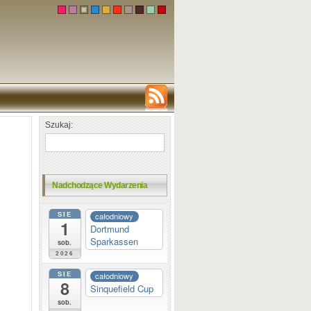
Szukaj:
Nadchodzące Wydarzenia
SIE
całodniowy
1
Dortmund
Sparkassen
sob.
2026
SIE
całodniowy
8
Sinquefield Cup
sob.