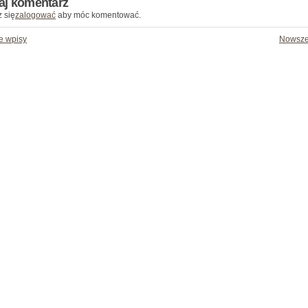
aj komentarz
 się
zalogować
aby móc komentować.
e wpisy
Nowsze