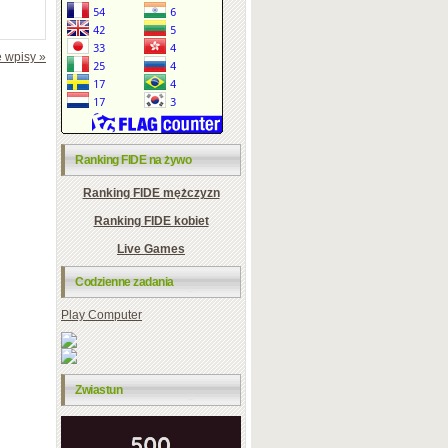
 wpisy »
Ranking FIDE na żywo
Ranking FIDE mężczyzn
Ranking FIDE kobiet
Live Games
Codzienne zadania
Play Computer
Zwiastun