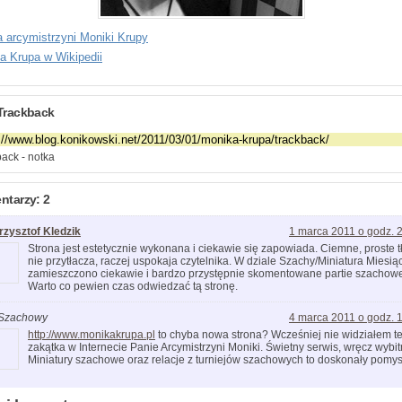
a arcymistrzyni Moniki Krupy
a Krupa w Wikipedii
Trackback
ack - notka
tarzy: 2
rzysztof Kledzik
1 marca 2011 o godz. 
Strona jest estetycznie wykonana i ciekawie się zapowiada. Ciemne, proste t
nie przytłacza, raczej uspokaja czytelnika. W dziale Szachy/Miniatura Miesią
zamieszczono ciekawie i bardzo przystępnie skomentowane partie szachow
Warto co pewien czas odwiedzać tą stronę.
Szachowy
4 marca 2011 o godz. 
http://www.monikakrupa.pl
to chyba nowa strona? Wcześniej nie widziałem t
zakątka w Internecie Panie Arcymistrzyni Moniki. Świetny serwis, wręcz wybit
Miniatury szachowe oraz relacje z turniejów szachowych to doskonały pomys