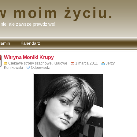
w moim życiu.
nie, ale zawsze prawdziwe!
lamin
Kalendarz
tarzy
Witryna Moniki Krupy
Ciekawe strony szachowe
,
Krajowe
1 marca 2011
Jerzy
Konikowski
Odpowiedz