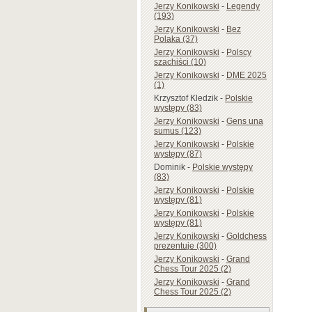
Jerzy Konikowski
-
Legendy
(193)
Jerzy Konikowski
-
Bez
Polaka (37)
Jerzy Konikowski
-
Polscy
szachiści (10)
Jerzy Konikowski
-
DME 2025
(1)
Krzysztof Kledzik
-
Polskie
występy (83)
Jerzy Konikowski
-
Gens una
sumus (123)
Jerzy Konikowski
-
Polskie
występy (87)
Dominik
-
Polskie występy
(83)
Jerzy Konikowski
-
Polskie
występy (81)
Jerzy Konikowski
-
Polskie
występy (81)
Jerzy Konikowski
-
Goldchess
prezentuje (300)
Jerzy Konikowski
-
Grand
Chess Tour 2025 (2)
Jerzy Konikowski
-
Grand
Chess Tour 2025 (2)