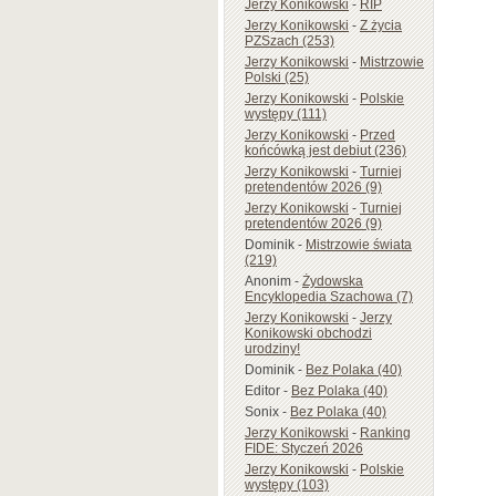
Jerzy Konikowski
-
RIP
Jerzy Konikowski
-
Z życia
PZSzach (253)
Jerzy Konikowski
-
Mistrzowie
Polski (25)
Jerzy Konikowski
-
Polskie
występy (111)
Jerzy Konikowski
-
Przed
końcówką jest debiut (236)
Jerzy Konikowski
-
Turniej
pretendentów 2026 (9)
Jerzy Konikowski
-
Turniej
pretendentów 2026 (9)
Dominik
-
Mistrzowie świata
(219)
Anonim
-
Żydowska
Encyklopedia Szachowa (7)
Jerzy Konikowski
-
Jerzy
Konikowski obchodzi
urodziny!
Dominik
-
Bez Polaka (40)
Editor
-
Bez Polaka (40)
Sonix
-
Bez Polaka (40)
Jerzy Konikowski
-
Ranking
FIDE: Styczeń 2026
Jerzy Konikowski
-
Polskie
występy (103)