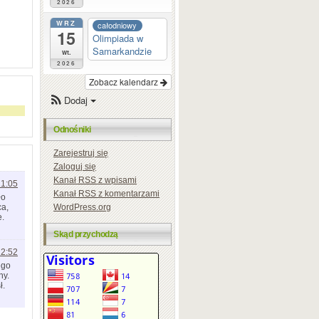
2026
WRZ
całodniowy
15
Olimpiada w
Samarkandzie
wt.
2026
Zobacz kalendarz
Dodaj
Odnośniki
Zarejestruj się
Zaloguj się
Kanał
RSS
z wpisami
21:05
Kanał
RSS
z komentarzami
ło
WordPress.org
ca,
e.
Skąd przychodzą
12:52
ego
ny.
ł.