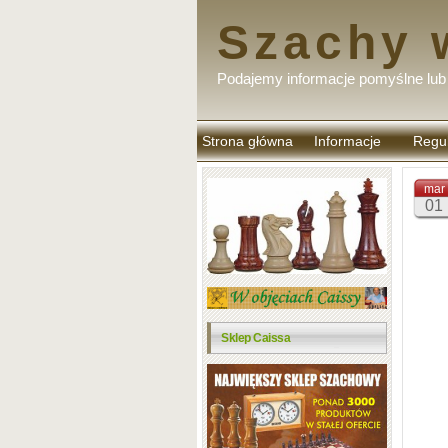
Szachy 
Podajemy informacje pomyślne lub 
Strona główna
Informacje
Regu
komen
mar
01
Sklep Caissa