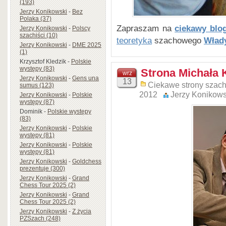
(193)
Jerzy Konikowski
-
Bez
Polaka (37)
Zapraszam na
ciekawy blo
Jerzy Konikowski
-
Polscy
szachiści (10)
teoretyka
szachowego
Wład
Jerzy Konikowski
-
DME 2025
(1)
Krzysztof Kledzik
-
Polskie
występy (83)
Strona Michała
wrz
Jerzy Konikowski
-
Gens una
13
Ciekawe strony szac
sumus (123)
2012
Jerzy Konikows
Jerzy Konikowski
-
Polskie
występy (87)
Dominik
-
Polskie występy
(83)
Jerzy Konikowski
-
Polskie
występy (81)
Jerzy Konikowski
-
Polskie
występy (81)
Jerzy Konikowski
-
Goldchess
prezentuje (300)
Jerzy Konikowski
-
Grand
Chess Tour 2025 (2)
Jerzy Konikowski
-
Grand
Chess Tour 2025 (2)
Jerzy Konikowski
-
Z życia
PZSzach (248)