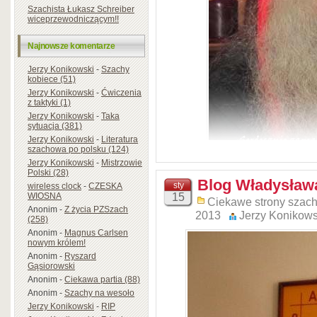
Szachista Łukasz Schreiber
wiceprzewodniczącym!!
Najnowsze komentarze
Jerzy Konikowski
-
Szachy
kobiece (51)
Jerzy Konikowski
-
Ćwiczenia
z taktyki (1)
Jerzy Konikowski
-
Taka
sytuacja (381)
Jerzy Konikowski
-
Literatura
szachowa po polsku (124)
Jerzy Konikowski
-
Mistrzowie
Polski (28)
Blog Władysław
sty
wireless clock
-
CZESKA
15
WIOSNA
Ciekawe strony szac
Anonim
-
Z życia PZSzach
2013
Jerzy Konikows
(258)
Anonim
-
Magnus Carlsen
nowym królem!
Anonim
-
Ryszard
Gąsiorowski
Jerzy 
Anonim
-
Ciekawa partia (88)
Anonim
-
Szachy na wesoło
Jerzy Konikowski
-
RIP