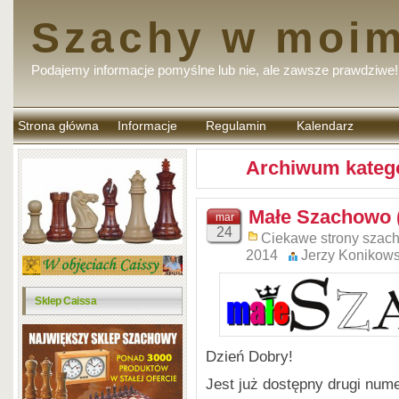
Szachy w moim
Podajemy informacje pomyślne lub nie, ale zawsze prawdziwe!
Strona główna
Informacje
Regulamin
Kalendarz
komentarzy
Archiwum katego
Małe Szachowo 
mar
24
Ciekawe strony szac
2014
Jerzy Konikows
Sklep Caissa
Dzień Dobry!
Jest już dostępny drugi num