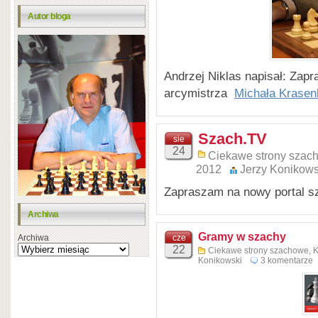
Autor bloga
Andrzej Niklas napisał: Zap
arcymistrza
Michała Krase
Szach.TV
sie
24
Ciekawe strony szac
2012
Jerzy Konikows
Zapraszam na nowy portal 
Archiwa
Gramy w szachy
cze
Archiwa
22
Ciekawe strony szachowe
,
K
Konikowski
3 komentarze