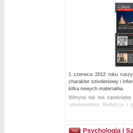
1 czerwca 2012 roku ruszy
charakter szkoleniowy i info
kilka nowych materiałów.
Witryna nie ma zamkniętej 
udoskonalana. Redakcja z gó
czy komentarze w tej sprawi
Zapraszamy do odwiedzenia 
Psychologia i S
mar