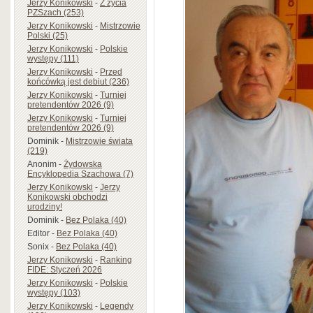
Jerzy Konikowski
-
Z życia
PZSzach (253)
Jerzy Konikowski
-
Mistrzowie
Polski (25)
Jerzy Konikowski
-
Polskie
występy (111)
Jerzy Konikowski
-
Przed
końcówką jest debiut (236)
Jerzy Konikowski
-
Turniej
pretendentów 2026 (9)
Jerzy Konikowski
-
Turniej
pretendentów 2026 (9)
Dominik
-
Mistrzowie świata
(219)
Anonim
-
Żydowska
Encyklopedia Szachowa (7)
Jerzy Konikowski
-
Jerzy
Konikowski obchodzi
urodziny!
Dominik
-
Bez Polaka (40)
Editor
-
Bez Polaka (40)
Sonix
-
Bez Polaka (40)
Jerzy Konikowski
-
Ranking
FIDE: Styczeń 2026
Jerzy Konikowski
-
Polskie
występy (103)
Jerzy Konikowski
-
Legendy