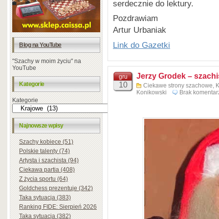
serdecznie do lektury.
Pozdrawiam
Artur Urbaniak
Link do Gazetki
Blog na YouTube
"Szachy w moim życiu" na
YouTube
Jerzy Grodek – szachis
gru
10
Kategorie
Ciekawe strony szachowe
,
K
Konikowski
Brak komentar
Kategorie
Najnowsze wpisy
Szachy kobiece (51)
Polskie talenty (74)
Artysta i szachista (94)
Ciekawa partia (408)
Z życia sportu (64)
Goldchess prezentuje (342)
Taka sytuacja (383)
Ranking FIDE: Sierpień 2026
Taka sytuacja (382)