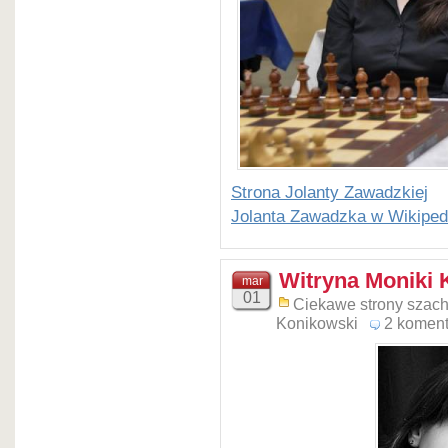
Strona Jolanty Zawadzkiej
Jolanta Zawadzka w Wikipedi
Witryna Moniki 
mar
01
Ciekawe strony szac
Konikowski
2 koment