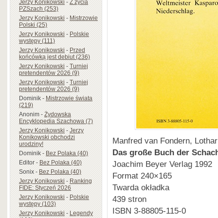
Jerzy Konikowski
-
Z życia
PZSzach (253)
Jerzy Konikowski
-
Mistrzowie
Polski (25)
Jerzy Konikowski
-
Polskie
występy (111)
Jerzy Konikowski
-
Przed
końcówką jest debiut (236)
Jerzy Konikowski
-
Turniej
pretendentów 2026 (9)
Jerzy Konikowski
-
Turniej
pretendentów 2026 (9)
Dominik
-
Mistrzowie świata
(219)
Anonim
-
Żydowska
Encyklopedia Szachowa (7)
Jerzy Konikowski
-
Jerzy
Konikowski obchodzi
Manfred van Fondern, Lothar
urodziny!
Das große Buch der Schac
Dominik
-
Bez Polaka (40)
Editor
-
Bez Polaka (40)
Joachim Beyer Verlag 1992
Sonix
-
Bez Polaka (40)
Format 240×165
Jerzy Konikowski
-
Ranking
Twarda okładka
FIDE: Styczeń 2026
Jerzy Konikowski
-
Polskie
439 stron
występy (103)
ISBN 3-88805-115-0
Jerzy Konikowski
-
Legendy