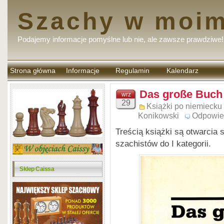
Szachy w moim
Podajemy informacje pomyślne lub nie, ale zawsze prawdziwe!
Strona główna
Informacje
Regulamin
Kalendarz
komentarzy
Das große Buch
wrz
29
Książki po niemiecku 
Konikowski
Odpowie
Treścią książki są otwarcia
szachistów do I kategorii.
Sklep Caissa