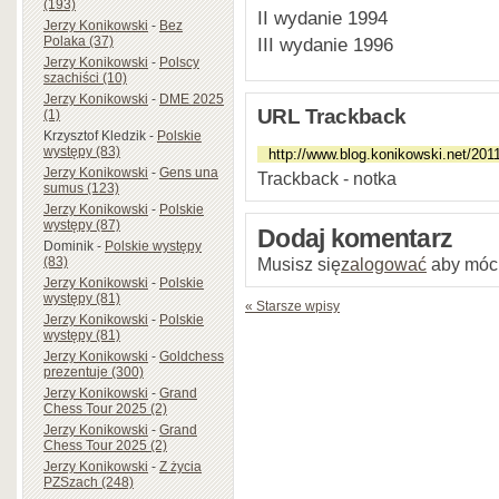
(193)
II wydanie 1994
Jerzy Konikowski
-
Bez
III wydanie 1996
Polaka (37)
Jerzy Konikowski
-
Polscy
szachiści (10)
Jerzy Konikowski
-
DME 2025
URL Trackback
(1)
Krzysztof Kledzik
-
Polskie
występy (83)
Jerzy Konikowski
-
Gens una
Trackback - notka
sumus (123)
Jerzy Konikowski
-
Polskie
występy (87)
Dodaj komentarz
Dominik
-
Polskie występy
Musisz się
zalogować
aby móc
(83)
Jerzy Konikowski
-
Polskie
występy (81)
« Starsze wpisy
Jerzy Konikowski
-
Polskie
występy (81)
Jerzy Konikowski
-
Goldchess
prezentuje (300)
Jerzy Konikowski
-
Grand
Chess Tour 2025 (2)
Jerzy Konikowski
-
Grand
Chess Tour 2025 (2)
Jerzy Konikowski
-
Z życia
PZSzach (248)