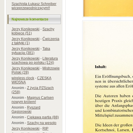
Szachista Łukasz Schreiber
wiceprzewodniczącym!!
Najnowsze komentarze
Jerzy Konikowski
-
Szachy
kobiece (51)
Jerzy Konikowski
-
Ćwiczenia
z taktyki (1)
Jerzy Konikowski
-
Taka
sytuacja (381)
Jerzy Konikowski
-
Literatura
szachowa po polsku (124)
Jerzy Konikowski
-
Mistrzowie
Polski (28)
wireless clock
-
CZESKA
WIOSNA
Anonim
-
Z życia PZSzach
(258)
Anonim
-
Magnus Carlsen
nowym królem!
Anonim
-
Ryszard
Gąsiorowski
Anonim
-
Ciekawa partia (88)
Anonim
-
Szachy na wesoło
Jerzy Konikowski
-
RIP