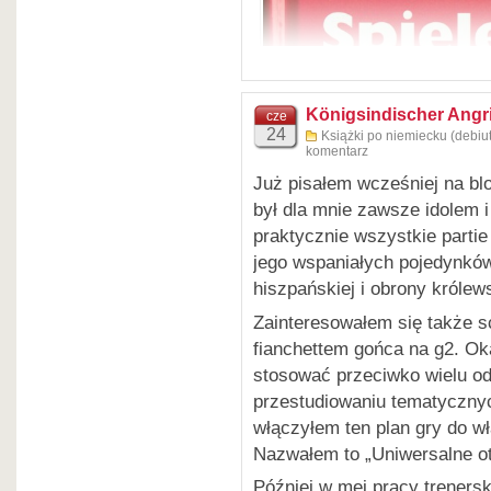
Eröffnungen Damenbauernsp
lesen – verstehen – spielen
Joachim Beyer Verlag 2022
346 stron
ISBN 978-3-95920-172-8
Königsindischer Angrif
cze
24
Książki po niemiecku (debiut
komentarz
Już pisałem wcześniej na bl
był dla mnie zawsze idolem 
praktycznie wszystkie parti
jego wspaniałych pojedynków 
hiszpańskiej i obrony królews
Zainteresowałem się także 
Jerzy Konikowski i Uwe Be
fianchettem gońca na g2. Ok
Eröffnungen Damengambit
stosować przeciwko wielu o
lesen – verstehen – spielen
przestudiowaniu tematycznych
Joachim Beyer Verlag
włączyłem ten plan gry do w
315 stron
Nazwałem to „Uniwersalne ot
ISBN 978-3-95920-120-9
Później w mej pracy treners