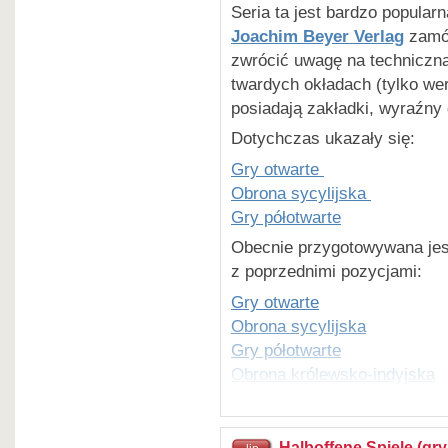
Seria ta jest bardzo popula
Joachim Beyer Verlag
zamów
zwrócić uwagę na techniczną
twardych okładach (tylko wer
posiadają zakładki, wyraźny 
Dotychczas ukazały się:
Gry otwarte
Obrona sycylijska
Gry półotwarte
Obecnie przygotowywana jest
z poprzednimi pozycjami:
Gry otwarte
Obrona sycylijska
Gry półotwarte
Obrona królewsko-indyjska
Halboffene Spiele (gry