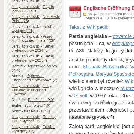
Jerzy Konikowski
-
RIP
Jerzy Konikowski
-
Z życia
Englische Eröffnung 
lut
PZSzach (253)
12
Książki po niemiecku (debiut
Jerzy Konikowski
-
Mistrzowie
Konikowski
Brak komentar
Polski (25)
Tekst z Wikipedii:
Jerzy Konikowski
-
Polskie
występy (111)
Partia angielska
–
otwarcie
Jerzy Konikowski
-
Przed
końcówką jest debiut (236)
posunięcia 1.
c4
, w
encyklope
Jerzy Konikowski
-
Turniej
do A39. Należy do grupy deb
pretendentów 2026 (9)
Jerzy Konikowski
-
Turniej
Jest to popularny debiut, gr
pretendentów 2026 (9)
m.in.:
Michaiła Botwinnika
,
W
Dominik
-
Mistrzowie świata
(219)
Petrosjana
,
Borysa Spasski
Anonim
-
Żydowska
Encyklopedia Szachowa (7)
wielbicielem był również
Wik
Jerzy Konikowski
-
Jerzy
wielką rolę w meczu o
mistr
Konikowski obchodzi
urodziny!
w
Sewilli
w 1987 roku. Obecn
Dominik
-
Bez Polaka (40)
światowej czołówki gra z su
Editor
-
Bez Polaka (40)
przestawieniem kolejności po
Sonix
-
Bez Polaka (40)
następnie grywa c4).
Jerzy Konikowski
-
Ranking
FIDE: Styczeń 2026
Zaletą partii angielskiej jes
Jerzy Konikowski
-
Polskie
występy (103)
do innych systemów debiuto