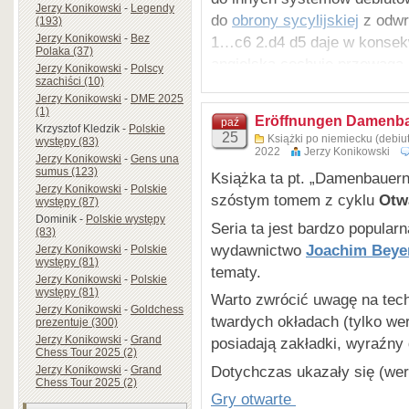
Jerzy Konikowski
-
Legendy
do
obrony sycylijskiej
z odwr
(193)
Jerzy Konikowski
-
Bez
1…c6 2.d4 d5 daje w konse
Polaka (37)
angielską cechuje przewaga 
Jerzy Konikowski/Uwe Be
Jerzy Konikowski
-
Polscy
szachiści (10)
znajomością teorii debiutu. 
Englische Eröffnung (partia 
Jerzy Konikowski
-
DME 2025
zachwala partię angielską t
lesen – verstehen – spielen
(1)
Eröffnungen Damenba
paź
Krzysztof Kledzik
-
Polskie
Band 3 (twarda okładka)
25
Książki po niemiecku (debiut
występy (83)
2022
Jerzy Konikowski
190 stron
Jerzy Konikowski
-
Gens una
Jeżeli jednak pragnie się unikn
sumus (123)
Książka ta pt. „Damenbauern
ISBN-978-3-95920-205-3
przesunąć ciężar gry na tak zw
Jerzy Konikowski
-
Polskie
szóstym tomem z cyklu
Otw
występy (87)
od partii angielskiej nie można 
Dominik
-
Polskie występy
Seria ta jest bardzo popular
(83)
wydawnictwo
Joachim Beyer
Najczęstsze odpowiedzi cza
Jerzy Konikowski
-
Polskie
występy (81)
tematy.
1…Sf6 – najbardziej elastyc
Jerzy Konikowski
-
Polskie
występy (81)
Warto zwrócić uwagę na tech
przejście do innych systemó
Jerzy Konikowski
-
Goldchess
twardych okładach (tylko wer
1…c5 – wariant symetryczny
prezentuje (300)
Jerzy Konikowski
-
Grand
posiadają zakładki, wyraźny 
1…e5 – przejście do
obrony 
Chess Tour 2025 (2)
(czarne grają ruchy białych,
Dotychczas ukazały się (wer
Jerzy Konikowski
-
Grand
Chess Tour 2025 (2)
//////////////////////
Gry otwarte