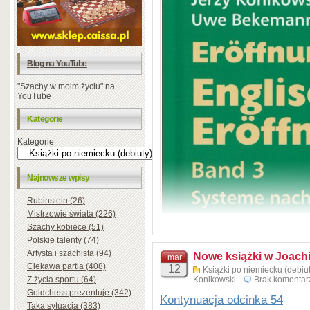
Blog na YouTube
"Szachy w moim życiu" na
YouTube
Kategorie
Kategorie
Najnowsze wpisy
Rubinstein (26)
Mistrzowie świata (226)
Szachy kobiece (51)
Polskie talenty (74)
Artysta i szachista (94)
Nowe książki w Joachi
mar
Ciekawa partia (408)
12
Książki po niemiecku (debiut
Z życia sportu (64)
Konikowski
Brak komentar
Goldchess prezentuje (342)
Kontynuacja odcinka 54
Taka sytuacja (383)