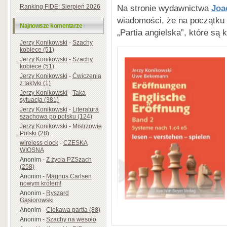
Na stronie wydawnictwa
Joa
Ranking FIDE: Sierpień 2026
wiadomości, że na początku k
Najnowsze komentarze
„Partia angielska”, które są 
Jerzy Konikowski
-
Szachy
kobiece (51)
Jerzy Konikowski
-
Szachy
kobiece (51)
Jerzy Konikowski
-
Ćwiczenia
z taktyki (1)
Jerzy Konikowski
-
Taka
sytuacja (381)
Jerzy Konikowski
-
Literatura
szachowa po polsku (124)
Jerzy Konikowski
-
Mistrzowie
Polski (28)
wireless clock
-
CZESKA
WIOSNA
Anonim
-
Z życia PZSzach
(258)
Anonim
-
Magnus Carlsen
nowym królem!
Anonim
-
Ryszard
Gąsiorowski
Anonim
-
Ciekawa partia (88)
Anonim
-
Szachy na wesoło