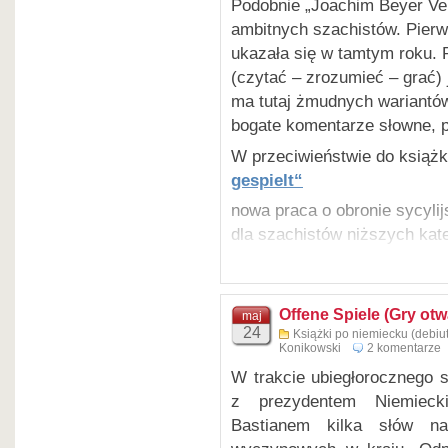
Podobnie „Joachim Beyer Verl
ambitnych szachistów. Pierws
ukazała się w tamtym roku. P
Jerzy Konikowski i Uwe Be
(czytać – zrozumieć – grać) 
Eröffnungen Königsindische 
ma tutaj żmudnych wariantów, 
lesen – verstehen – spielen
bogate komentarze słowne, pl
Joachim Beyer Verlag
W przeciwieństwie do książ
276 stron
gespielt“
ISBN 978-3-95920-100-1
nowa praca o obronie sycylij
II wydanie 2024
dla szachistów niższych kate
ISBN 978-3-95920-216-9
Pisałem już kilkakrotnie w r
szkoleniowych nie chowam do
publikować w formie artykułó
Offene Spiele (Gry otw
Jerzy Konikowski i Uwe Be
maj
24
Książki po niemiecku (debiut
Eröffnungen: Halboffene Spie
Od kilku lat nie prowadzę ju
Konikowski
2 komentarze
lesen – verstehen – spielen
jedynie konsultacje, przeważ
W trakcie ubiegłorocznego 
256 stron (twarda okładka)
tym czasie wiele opracowań 
z prezydentem Niemiecki
ISBN 978-3-95920-074-5
zawodników do poziomu I kat
Bastianem kilka słów na
udostępniam w swoich pracac
II wydanie 2026