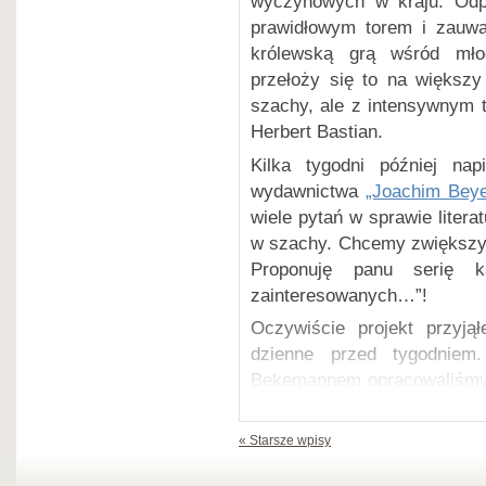
wyczynowych w kraju. Odpo
ISBN 978-3-95920-235-0
Współautorem nowej książki 
prawidłowym torem i zauwa
korespondencyjnej Uwe Bek
królewską grą wśród mło
Wersja angielska
przełoży się to na większ
Więcej na stronie wydawnic
szachy, ale z intensywnym t
Herbert Bastian.
Kilka tygodni później nap
wydawnictwa
„Joachim Beye
wiele pytań w sprawie liter
w szachy. Chcemy zwiększyć
Proponuję panu serię k
zainteresowanych…”!
Oczywiście projekt przyją
dzienne przed tygodnie
Bekemannem opracowaliśmy 
części są w przygotowaniu.
Wersja angielska
« Starsze wpisy