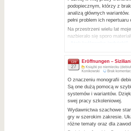
II wydanie: 2024 (ISBN 978-
podopiecznym, którzy z brak
analizą głównych wariantów.
pełni problem ich repertuaru
Na przestrzeni wielu lat moje
nazbierało się sporo materia
„Atak królewsko-indyjski”
Jeszcze w trakcie tej prac
zainteresowało się tym tema
Eröffnungen – Sizilia
cze
27
„Oczekujemy na wersję niem
Książki po niemiecku (debiut
Konikowski
Brak komentar
przed kilkoma dniami ukazał
O znaczeniu monografii debiu
współpracy z szefem wydawn
Są one dużą pomocą w szybk
niemiecka ma 302 strony (po
systemów i wariantów. Dzięki
polskiej jest 37 praktycznyc
swej pracy szkoleniowej.
Wydawnictwa szachowe star
gry w szerokim zakresie. Uk
różne tematy oraz dla zawod