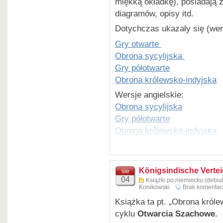
miękką okładkę), posiadają z
diagramów, opisy itd.
Dotychczas ukazały się (wer
Gry otwarte
Obrona sycylijska
Gry półotwarte
Obrona królewsko-indyjska
Wersje angielskie:
Obrona sycylijska
Gry półotwarte
Obrona królewsko-indyjska
Gambit hetmański
Königsindische Verte
sie
04
Książki po niemiecku (debiut
Konikowski
Brak komentar
Książka ta pt. „Obrona król
cyklu
Otwarcia Szachowe.