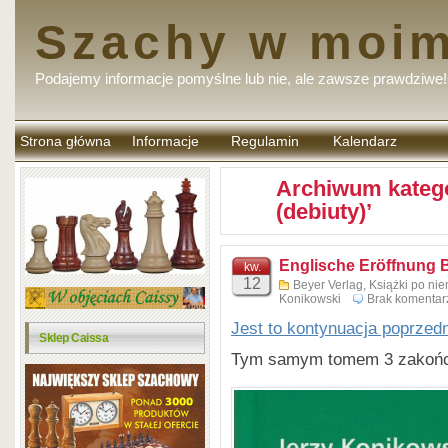
Szachy w moim
Podajemy informacje pomyślne lub nie, ale zawsze prawdziwe!
Strona główna
Informacje
Regulamin
Kalendarz
komentarzy
Archiwum katego
(debiuty)’
Englische Eröffnung 
kw.
12
Beyer Verlag
,
Książki po nie
Konikowski
Brak komentar
Jest to kontynuacja poprzed
Sklep Caissa
Tym samym tomem 3 zakończy