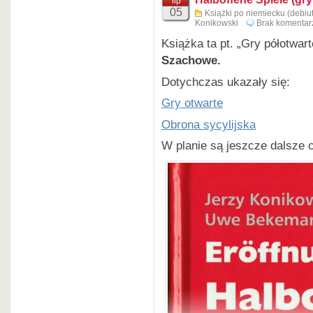
lip
05
Książki po niemiecku (debiut
Konikowski
Brak komentar
Książka ta pt. „Gry półotwar
Szachowe.
Dotychczas ukazały się:
Gry otwarte
Obrona sycylijska
W planie są jeszcze dalsze 
Jerzy Konikowski/Uwe Be
Englische Eröffnungen
lesen – verstehen – spielen
Band 1
187 stron
ISBN-978-3-95920-197-1
Jerzy Konikowski i Uwe Be