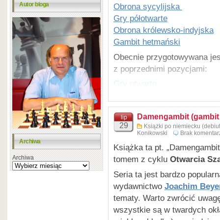
Szósta książka serii
czytać
Autor bloga
Obrona sycylijska
angielskiej. Z uwagi na ogr
Gry półotwarte
częściach. Właśnie przed ki
Obrona królewsko-indyjska
przedstawiliśmy gry po 1.c4
Gambit hetmański
tomach 2-3, które są w opra
Obecnie przygotowywana jest
Wersja angielskia.
z poprzednimi pozycjami:
Gry otwarte
Obrona sycylijska
Gry półotwarte
Damengambit (gambit
Obrona królewsko-indyjska
lip
29
Książki po niemiecku (debiut
Gambit hetmański
Konikowski
Brak komentar
Archiwa
Książka ta pt. „Damengambit
Archiwa
tomem z cyklu
Otwarcia Sz
Seria ta jest bardzo popular
wydawnictwo
Joachim Beyer
tematy. Warto zwrócić uwagę
wszystkie są w twardych okł