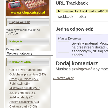
URL Trackback
Trackback - notka
Blog na YouTube
Jedna odpowiedź
"Szachy w moim życiu" na
YouTube
Marcin Zimerman
Kategorie
Swietny material! Pros
na przestrzeni dekad:
Kategorie
szachowym, dzisiaj pr
szachy….
Najnowsze wpisy
Dodaj komentarz
Musisz się
zalogować
aby móc
GM to brzmi dumnie (58)
Goldchess prezentuje (343)
« Starsze wpisy
Szachy w Polsce (277)
Rubinstein (26)
Mistrzowie świata (226)
Szachy kobiece (51)
Polskie talenty (74)
Artysta i szachista (94)
Ciekawa partia (408)