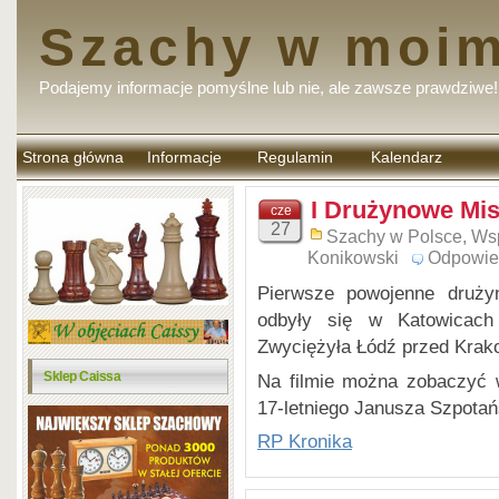
Szachy w moim
Podajemy informacje pomyślne lub nie, ale zawsze prawdziwe!
Strona główna
Informacje
Regulamin
Kalendarz
komentarzy
I Drużynowe Mis
cze
27
Szachy w Polsce
,
Ws
Konikowski
Odpowie
Pierwsze powojenne druży
odbyły się w Katowicach
Zwyciężyła Łódź przed Krak
Sklep Caissa
Na filmie można zobaczyć w
17-letniego Janusza Szpotań
RP Kronika