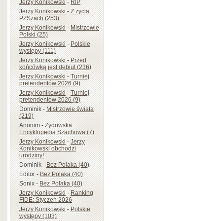
Jerzy Konikowski
-
RIP
Jerzy Konikowski
-
Z życia
PZSzach (253)
Jerzy Konikowski
-
Mistrzowie
Polski (25)
Jerzy Konikowski
-
Polskie
występy (111)
Jerzy Konikowski
-
Przed
końcówką jest debiut (236)
Jerzy Konikowski
-
Turniej
pretendentów 2026 (9)
Jerzy Konikowski
-
Turniej
pretendentów 2026 (9)
Dominik
-
Mistrzowie świata
(219)
Anonim
-
Żydowska
Encyklopedia Szachowa (7)
Jerzy Konikowski
-
Jerzy
Konikowski obchodzi
urodziny!
Dominik
-
Bez Polaka (40)
Editor
-
Bez Polaka (40)
Sonix
-
Bez Polaka (40)
Jerzy Konikowski
-
Ranking
FIDE: Styczeń 2026
Jerzy Konikowski
-
Polskie
występy (103)