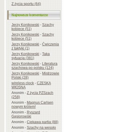
Z życia sportu (64)
Najnowsze komentarze
Jerzy Konikowski
-
Szachy
kobiece (51)
Jerzy Konikowski
-
Szachy
kobiece (51)
Jerzy Konikowski
-
Ćwiczenia
z taktyki (1)
Jerzy Konikowski
-
Taka
sytuacja (381)
Jerzy Konikowski
-
Literatura
szachowa po polsku (124)
Jerzy Konikowski
-
Mistrzowie
Polski (28)
wireless clock
-
CZESKA
WIOSNA
Anonim
-
Z życia PZSzach
(258)
Anonim
-
Magnus Carlsen
nowym królem!
Anonim
-
Ryszard
Gąsiorowski
Anonim
-
Ciekawa partia (88)
Anonim
-
Szachy na wesoło