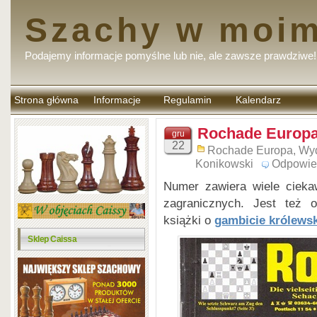
Szachy w moim
Podajemy informacje pomyślne lub nie, ale zawsze prawdziwe!
Strona główna
Informacje
Regulamin
Kalendarz
komentarzy
Rochade Europa
gru
22
Rochade Europa
,
Wy
Konikowski
Odpowie
Numer zawiera wiele cieka
zagranicznych. Jest też 
książki o
gambicie królews
Sklep Caissa