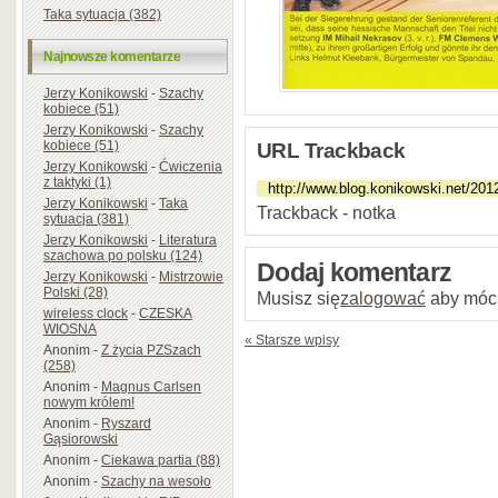
Taka sytuacja (382)
Najnowsze komentarze
Jerzy Konikowski
-
Szachy
kobiece (51)
Jerzy Konikowski
-
Szachy
kobiece (51)
URL Trackback
Jerzy Konikowski
-
Ćwiczenia
z taktyki (1)
Jerzy Konikowski
-
Taka
Trackback - notka
sytuacja (381)
Jerzy Konikowski
-
Literatura
szachowa po polsku (124)
Dodaj komentarz
Jerzy Konikowski
-
Mistrzowie
Polski (28)
Musisz się
zalogować
aby móc
wireless clock
-
CZESKA
WIOSNA
« Starsze wpisy
Anonim
-
Z życia PZSzach
(258)
Anonim
-
Magnus Carlsen
nowym królem!
Anonim
-
Ryszard
Gąsiorowski
Anonim
-
Ciekawa partia (88)
Anonim
-
Szachy na wesoło