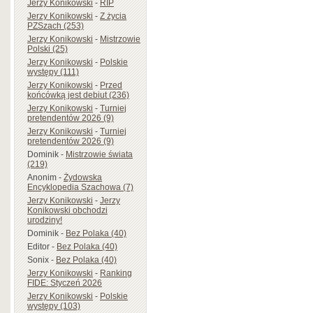
Jerzy Konikowski
-
RIP
Jerzy Konikowski
-
Z życia
PZSzach (253)
Jerzy Konikowski
-
Mistrzowie
Polski (25)
Jerzy Konikowski
-
Polskie
występy (111)
Jerzy Konikowski
-
Przed
końcówką jest debiut (236)
Jerzy Konikowski
-
Turniej
pretendentów 2026 (9)
Jerzy Konikowski
-
Turniej
pretendentów 2026 (9)
Dominik
-
Mistrzowie świata
(219)
Anonim
-
Żydowska
Encyklopedia Szachowa (7)
Jerzy Konikowski
-
Jerzy
Konikowski obchodzi
urodziny!
Dominik
-
Bez Polaka (40)
Editor
-
Bez Polaka (40)
Sonix
-
Bez Polaka (40)
Jerzy Konikowski
-
Ranking
FIDE: Styczeń 2026
Jerzy Konikowski
-
Polskie
występy (103)