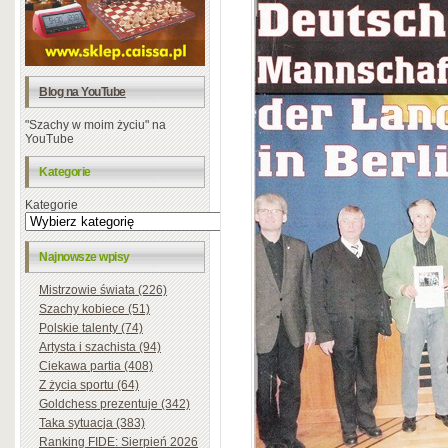
Blog na YouTube
"Szachy w moim życiu" na
YouTube
Kategorie
Kategorie
Najnowsze wpisy
Mistrzowie świata (226)
Szachy kobiece (51)
Polskie talenty (74)
Artysta i szachista (94)
Ciekawa partia (408)
Z życia sportu (64)
Goldchess prezentuje (342)
Taka sytuacja (383)
Ranking FIDE: Sierpień 2026