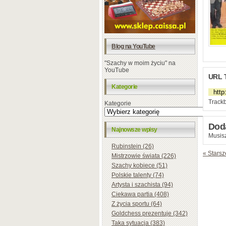
Blog na YouTube
"Szachy w moim życiu" na
YouTube
URL 
Kategorie
Trackb
Kategorie
Dod
Najnowsze wpisy
Musisz
Rubinstein (26)
« Starsz
Mistrzowie świata (226)
Szachy kobiece (51)
Polskie talenty (74)
Artysta i szachista (94)
Ciekawa partia (408)
Z życia sportu (64)
Goldchess prezentuje (342)
Taka sytuacja (383)