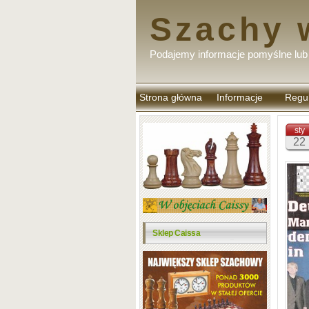
Szachy 
Podajemy informacje pomyślne lub 
Strona główna
Informacje
Regu
komen
sty
22
Sklep Caissa