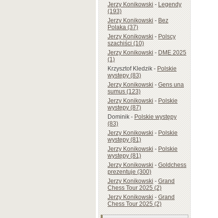
Jerzy Konikowski
-
Legendy
(193)
Jerzy Konikowski
-
Bez
Polaka (37)
Jerzy Konikowski
-
Polscy
szachiści (10)
Jerzy Konikowski
-
DME 2025
(1)
Krzysztof Kledzik
-
Polskie
występy (83)
Jerzy Konikowski
-
Gens una
sumus (123)
Jerzy Konikowski
-
Polskie
występy (87)
Dominik
-
Polskie występy
(83)
Jerzy Konikowski
-
Polskie
występy (81)
Jerzy Konikowski
-
Polskie
występy (81)
Jerzy Konikowski
-
Goldchess
prezentuje (300)
Jerzy Konikowski
-
Grand
Chess Tour 2025 (2)
Jerzy Konikowski
-
Grand
Chess Tour 2025 (2)