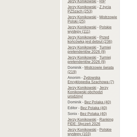
Jerzy Konikowski
-
RIP
Jerzy Konikowski
-
Z życia
PZSzach (253)
Jerzy Konikowski
-
Mistrzowie
Polski (25)
Jerzy Konikowski
-
Polskie
występy (111)
Jerzy Konikowski
-
Przed
końcówką jest debiut (236)
Jerzy Konikowski
-
Turniej
pretendentów 2026 (9)
Jerzy Konikowski
-
Turniej
pretendentów 2026 (9)
Dominik
-
Mistrzowie świata
(219)
Anonim
-
Żydowska
Encyklopedia Szachowa (7)
Jerzy Konikowski
-
Jerzy
Konikowski obchodzi
urodziny!
Dominik
-
Bez Polaka (40)
Editor
-
Bez Polaka (40)
Sonix
-
Bez Polaka (40)
Jerzy Konikowski
-
Ranking
FIDE: Styczeń 2026
Jerzy Konikowski
-
Polskie
występy (103)