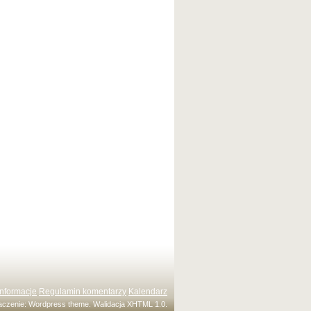
Informacje
Regulamin komentarzy
Kalendarz
maczenie:
Wordpress theme
. Walidacja
XHTML 1.0
.