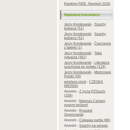
Ranking FIDE: Sierpień 2026
Najnowsze komentarze
Jerzy Konikowski
-
Szachy
kobiece (51)
Jerzy Konikowski
-
Szachy
kobiece (51)
Jerzy Konikowski
-
Ćwiczenia
z taktyki (1)
Jerzy Konikowski
-
Taka
sytuacja (381)
Jerzy Konikowski
-
Literatura
szachowa po polsku (124)
Jerzy Konikowski
-
Mistrzowie
Polski (28)
wireless clock
-
CZESKA
WIOSNA
Anonim
-
Z życia PZSzach
(258)
Anonim
-
Magnus Carlsen
nowym królem!
Anonim
-
Ryszard
Gąsiorowski
Anonim
-
Ciekawa partia (88)
Anonim
-
Szachy na wesoło