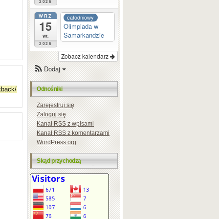
2026
WRZ
całodniowy
15
Olimpiada w
Samarkandzie
wt.
2026
Zobacz kalendarz
Dodaj
Odnośniki
Zarejestruj się
Zaloguj się
Kanał
RSS
z wpisami
Kanał
RSS
z komentarzami
WordPress.org
Skąd przychodzą