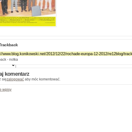
Trackback
ack - notka
aj komentarz
 się
zalogować
aby móc komentować.
e wpisy