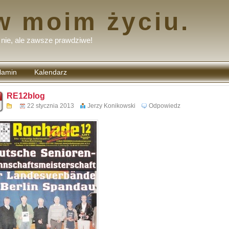
w moim życiu.
nie, ale zawsze prawdziwe!
lamin
Kalendarz
tarzy
RE12blog
22 stycznia 2013
Jerzy Konikowski
Odpowiedz