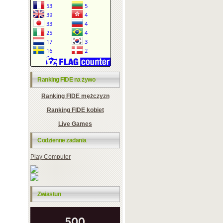
Ranking FIDE na żywo
Ranking FIDE mężczyzn
Ranking FIDE kobiet
Live Games
Codzienne zadania
Play Computer
Zwiastun