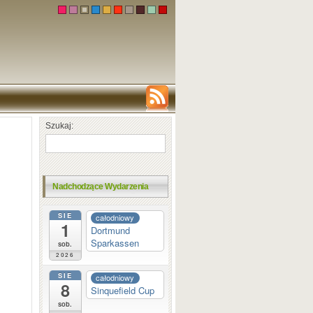
Szukaj:
Nadchodzące Wydarzenia
SIE
całodniowy
1
Dortmund
Sparkassen
sob.
2026
SIE
całodniowy
8
Sinquefield Cup
sob.