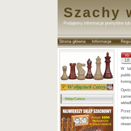
Szachy 
Podajemy informacje pomyślne lub 
Strona główna
Informacje
Regu
komen
sty
18
W lat
publi
kores
Opró
zamie
Sklep Caissa
wkład
Prze
oprac
otwar