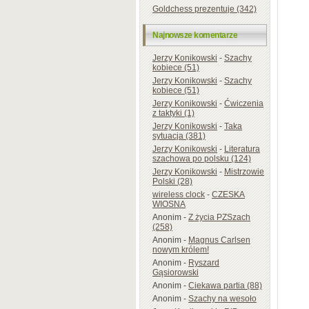
Goldchess prezentuje (342)
Najnowsze komentarze
Jerzy Konikowski
-
Szachy
kobiece (51)
Jerzy Konikowski
-
Szachy
kobiece (51)
Jerzy Konikowski
-
Ćwiczenia
z taktyki (1)
Jerzy Konikowski
-
Taka
sytuacja (381)
Jerzy Konikowski
-
Literatura
szachowa po polsku (124)
Jerzy Konikowski
-
Mistrzowie
Polski (28)
wireless clock
-
CZESKA
WIOSNA
Anonim
-
Z życia PZSzach
(258)
Anonim
-
Magnus Carlsen
nowym królem!
Anonim
-
Ryszard
Gąsiorowski
Anonim
-
Ciekawa partia (88)
Anonim
-
Szachy na wesoło