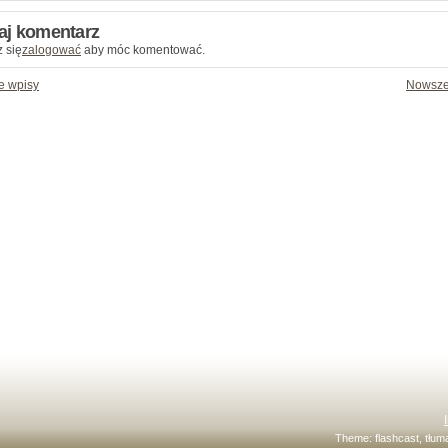
aj komentarz
 się
zalogować
aby móc komentować.
e wpisy
Nowsze
Theme:
flashcast
, tłu