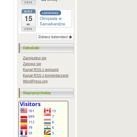
2026
WRZ
całodniowy
15
Olimpiada w
Samarkandzie
wt.
2026
Zobacz kalendarz
Odnośniki
Zarejestruj się
Zaloguj się
Kanał
RSS
z wpisami
Kanał
RSS
z komentarzami
WordPress.org
Skąd przychodzą