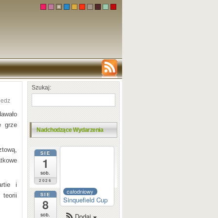
Szukaj:
iedz
dawało
e grze
Nadchodzące Wydarzenia
tową,
SIE
całodniowy
1
atkowe
Dortmund
Sparkassen
sob.
2026
tie i
całodniowy
SIE
teorii
Sinquefield Cup
8
sob.
Dodaj