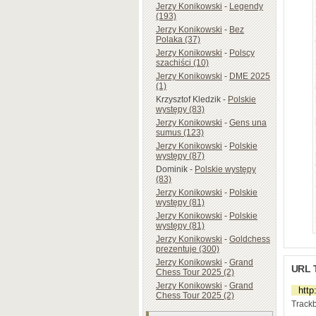
Jerzy Konikowski
-
Legendy
(193)
Jerzy Konikowski
-
Bez
Polaka (37)
Jerzy Konikowski
-
Polscy
szachiści (10)
Jerzy Konikowski
-
DME 2025
(1)
Krzysztof Kledzik
-
Polskie
występy (83)
Jerzy Konikowski
-
Gens una
sumus (123)
Jerzy Konikowski
-
Polskie
występy (87)
Dominik
-
Polskie występy
(83)
Jerzy Konikowski
-
Polskie
występy (81)
Jerzy Konikowski
-
Polskie
występy (81)
Jerzy Konikowski
-
Goldchess
prezentuje (300)
Jerzy Konikowski
-
Grand
URL 
Chess Tour 2025 (2)
Jerzy Konikowski
-
Grand
Chess Tour 2025 (2)
Trackb