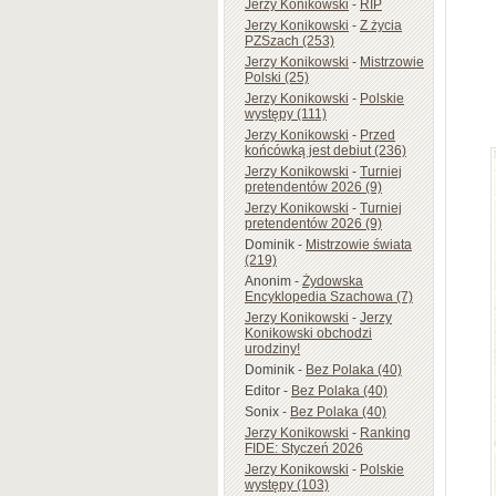
Jerzy Konikowski
-
RIP
Jerzy Konikowski
-
Z życia
PZSzach (253)
Jerzy Konikowski
-
Mistrzowie
Polski (25)
Jerzy Konikowski
-
Polskie
występy (111)
Jerzy Konikowski
-
Przed
końcówką jest debiut (236)
Jerzy Konikowski
-
Turniej
pretendentów 2026 (9)
Jerzy Konikowski
-
Turniej
pretendentów 2026 (9)
Dominik
-
Mistrzowie świata
(219)
Anonim
-
Żydowska
Encyklopedia Szachowa (7)
Jerzy Konikowski
-
Jerzy
Konikowski obchodzi
urodziny!
Dominik
-
Bez Polaka (40)
Editor
-
Bez Polaka (40)
Sonix
-
Bez Polaka (40)
Jerzy Konikowski
-
Ranking
FIDE: Styczeń 2026
Jerzy Konikowski
-
Polskie
występy (103)