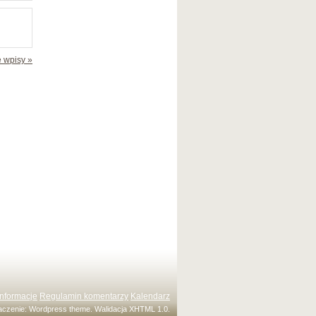
 wpisy »
Informacje
Regulamin komentarzy
Kalendarz
maczenie:
Wordpress theme
. Walidacja
XHTML 1.0
.