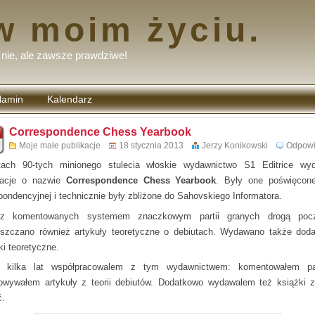
w moim życiu.
nie, ale zawsze prawdziwe!
lamin
Kalendarz
tarzy
Correspondence Chess Yearbook
Moje małe publikacje
18 stycznia 2013
Jerzy Konikowski
Odpow
ach 90-tych minionego stulecia włoskie wydawnictwo S1 Editrice wy
kacje o nazwie
Correspondence Chess Yearbook
. Były one poświęcon
pondencyjnej i technicznie były zbliżone do Sahovskiego Informatora.
cz komentowanych systemem znaczkowym partii granych drogą pocz
szczano również artykuły teoretyczne o debiutach. Wydawano także dod
ki teoretyczne.
z kilka lat współpracowalem z tym wydawnictwem: komentowałem par
owywałem artykuły z teorii debiutów. Dodatkowo wydawalem też książki z 
ć.