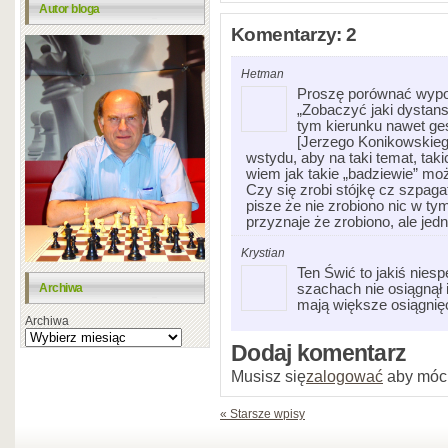
Autor bloga
Komentarzy: 2
Hetman
Proszę porównać wypo
„Zobaczyć jaki dystans 
tym kierunku nawet ge
[Jerzego Konikowskiego
wstydu, aby na taki temat, taki
wiem jak takie „badziewie” moż
Czy się zrobi stójkę cz szpagat,
pisze że nie zrobiono nic w tym
przyznaje że zrobiono, ale je
Krystian
Ten Świć to jakiś niesp
Archiwa
szachach nie osiągnął 
mają większe osiągnięc
Archiwa
Dodaj komentarz
Musisz się
zalogować
aby móc
« Starsze wpisy