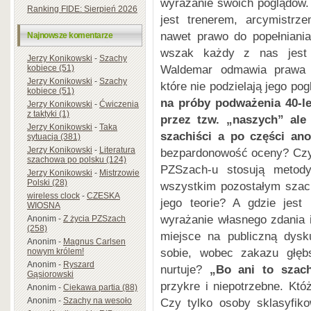
wyrażanie swoich poglądów.
Ranking FIDE: Sierpień 2026
jest trenerem, arcymistrz
nawet prawo do popełniani
Najnowsze komentarze
wszak każdy z nas jest 
Jerzy Konikowski
-
Szachy
Waldemar odmawia prawa 
kobiece (51)
Jerzy Konikowski
-
Szachy
które nie podzielają jego po
kobiece (51)
na próby podważenia 40-le
Jerzy Konikowski
-
Ćwiczenia
z taktyki (1)
przez tzw. „naszych” ale
Jerzy Konikowski
-
Taka
szachiści a po części ano
sytuacja (381)
Jerzy Konikowski
-
Literatura
bezpardonowość oceny? Czy f
szachowa po polsku (124)
PZSzach-u stosują metody
Jerzy Konikowski
-
Mistrzowie
Polski (28)
wszystkim pozostałym szac
wireless clock
-
CZESKA
jego teorie? A gdzie jest
WIOSNA
wyrażanie własnego zdania i
Anonim
-
Z życia PZSzach
(258)
miejsce na publiczną dysk
Anonim
-
Magnus Carlsen
sobie, wobec zakazu głębs
nowym królem!
Anonim
-
Ryszard
nurtuje?
„Bo ani to szach
Gąsiorowski
przykre i niepotrzebne. Kt
Anonim
-
Ciekawa partia (88)
Anonim
-
Szachy na wesoło
Czy tylko osoby sklasyfik