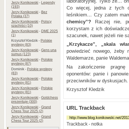
laboratoryjnej. Tylko że… o
Jerzy Konikowski
-
Legendy
(193)
Co więcej, jedna z tych o
Jerzy Konikowski
-
Bez
leśnikiem… Czy zatem mam
Polaka (37)
chemicy”?
Raczej nie, pr
Jerzy Konikowski
-
Polscy
szachiści (10)
korzystam z ich doświadcze
Jerzy Konikowski
-
DME 2025
szacunek, nawet jeżeli nie 
(1)
Krzysztof Kledzik
-
Polskie
„Krzykacze”, „skala wła
występy (83)
Jerzy Konikowski
-
Gens una
powiedzieć nowego, żeby n
sumus (123)
Waldemarze, panie Waldema
Jerzy Konikowski
-
Polskie
występy (87)
Na zakończenie pragnę
Dominik
-
Polskie występy
oponentów: panie i panowie,
(83)
Jerzy Konikowski
-
Polskie
przeciwników w dyskusjach.
występy (81)
Jerzy Konikowski
-
Polskie
Krzysztof Kledzik
występy (81)
Jerzy Konikowski
-
Goldchess
prezentuje (300)
URL Trackback
Jerzy Konikowski
-
Grand
Chess Tour 2025 (2)
Jerzy Konikowski
-
Grand
Chess Tour 2025 (2)
Trackback - notka