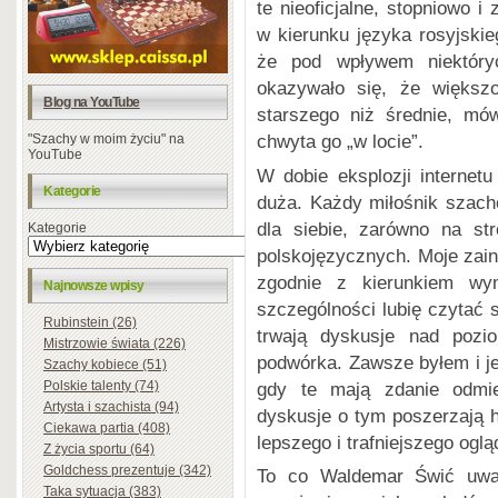
te nieoficjalne, stopniowo 
w kierunku języka rosyjski
że pod wpływem niektóry
okazywało się, że większo
Blog na YouTube
starszego niż średnie, mów
chwyta go „w locie”.
"Szachy w moim życiu" na
YouTube
W dobie eksplozji internetu
Kategorie
duża. Każdy miłośnik szac
dla siebie, zarówno na str
Kategorie
polskojęzycznych. Moje zain
zgodnie z kierunkiem wy
Najnowsze wpisy
szczególności lubię czytać s
Rubinstein (26)
trwają dyskusje nad poz
Mistrzowie świata (226)
podwórka. Zawsze byłem i je
Szachy kobiece (51)
gdy te mają zdanie odmie
Polskie talenty (74)
Artysta i szachista (94)
dyskusje o tym poszerzają h
Ciekawa partia (408)
lepszego i trafniejszego ogl
Z życia sportu (64)
Goldchess prezentuje (342)
To co Waldemar Świć uważ
Taka sytuacja (383)