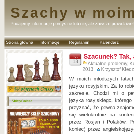
Szachy w moim
Podajemy informacje pomyślne lub nie, ale zawsze prawdziwe!
Strona główna
Informacje
Regulamin
Kalendarz
komentarzy
Szacunek? Tak, 
lut
18
Aktualne problemy
,
K
2013
Krzysztof Kledz
W moich młodszych latach 
języku rosyjskim. Za to rob
zakresie. Chodzi mi o pe
języka rosyjskiego, którego
Sklep Caissa
przyznać, że pewna znajomo
się wielokrotnie na konfe
przez Rosjan i Polaków. Po
koniec) przez angielskojęz