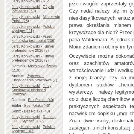
Jerzy Konikowski
-
RIP
jeżeli wogóle zaprzestały gr
Jerzy Konikowski
-
Z życia
Czy nadal należy się im t
PZSzach (253)
Jerzy Konikowski
-
Mistrzowie
niesklasyfikowanych entuz
Polski (25)
prawa określania mianem 
Jerzy Konikowski
-
Polskie
występy (111)
krzywdzące dla nich? Przecie
Jerzy Konikowski
-
Przed
pana Waldemara. A jednak n
końcówką jest debiut (236)
Moim zdaniem robimy im tym
Jerzy Konikowski
-
Turniej
pretendentów 2026 (9)
Oczywiście można dokonać
Jerzy Konikowski
-
Turniej
pretendentów 2026 (9)
oraz szachistów amator
Dominik
-
Mistrzowie świata
wartościowanie ludzi według
(219)
Anonim
-
Żydowska
z mojej branży: czy na mi
Encyklopedia Szachowa (7)
dyplomem studiów chemic
Jerzy Konikowski
-
Jerzy
Konikowski obchodzi
wystarczy, i należy legitym
urodziny!
co z dużą liczbą chemików 
Dominik
-
Bez Polaka (40)
praktycznych aspektach t
Editor
-
Bez Polaka (40)
Sonix
-
Bez Polaka (40)
nazwiskiem dopisku „mgr ch
Jerzy Konikowski
-
Ranking
Znam dwie osoby, doskonałe
FIDE: Styczeń 2026
zasięgam u nich konsultacj
Jerzy Konikowski
-
Polskie
występy (103)