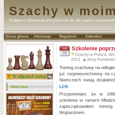
Szachy w moim
Podajemy informacje pomyślne lub nie, ale zawsze prawdziwe!
Strona główna
Informacje
Regulamin
Kalendarz
komentarzy
Szkolenie poprze
maj
03
Szachy w Polsce
,
Wir
2013
Jerzy Konikows
Trening szachowy na odległo
już rozpowszechniony na c
Niemczech swoją działalno
Link
.
Sklep Caissa
Przypominam, że w 1999
szkolenia w ramach Młodzi
zapoczątkowałem trenin
Wojtaszkiem.