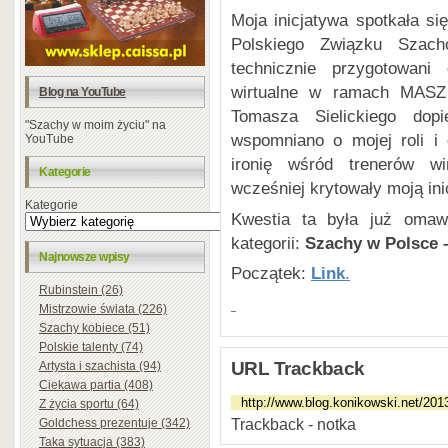
Moja inicjatywa spotkała 
Polskiego Związku Szach
technicznie przygotowani 
wirtualne w ramach MASZ
Blog na YouTube
Tomasza Sielickiego dop
"Szachy w moim życiu" na
wspomniano o mojej roli i
YouTube
ironię wśród trenerów wi
Kategorie
wcześniej krytowały moją ini
Kategorie
Kwestia ta była już oma
kategorii:
Szachy w Polsce –
Najnowsze wpisy
Początek:
Link
.
Rubinstein (26)
Mistrzowie świata (226)
Szachy kobiece (51)
Polskie talenty (74)
URL Trackback
Artysta i szachista (94)
Ciekawa partia (408)
Z życia sportu (64)
Trackback - notka
Goldchess prezentuje (342)
Taka sytuacja (383)