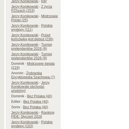
Jerzy Konikowski
-
RIP
Jerzy Konikowski
-
Z życia
PZSzach (253)
Jerzy Konikowski
-
Mistrzowie
Polski (25)
Jerzy Konikowski
-
Polskie
występy (111)
Jerzy Konikowski
-
Przed
końcówką jest debiut (236)
Jerzy Konikowski
-
Turniej
pretendentów 2026 (9)
Jerzy Konikowski
-
Turniej
pretendentów 2026 (9)
Dominik
-
Mistrzowie świata
(219)
Anonim
-
Żydowska
Encyklopedia Szachowa (7)
Jerzy Konikowski
-
Jerzy
Konikowski obchodzi
urodziny!
Dominik
-
Bez Polaka (40)
Editor
-
Bez Polaka (40)
Sonix
-
Bez Polaka (40)
Jerzy Konikowski
-
Ranking
FIDE: Styczeń 2026
Jerzy Konikowski
-
Polskie
występy (103)