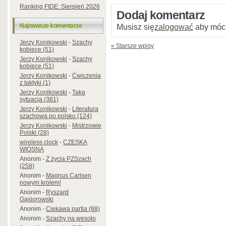
Ranking FIDE: Sierpień 2026
Dodaj komentarz
Musisz się
zalogować
aby móc
Najnowsze komentarze
Jerzy Konikowski
-
Szachy
« Starsze wpisy
kobiece (51)
Jerzy Konikowski
-
Szachy
kobiece (51)
Jerzy Konikowski
-
Ćwiczenia
z taktyki (1)
Jerzy Konikowski
-
Taka
sytuacja (381)
Jerzy Konikowski
-
Literatura
szachowa po polsku (124)
Jerzy Konikowski
-
Mistrzowie
Polski (28)
wireless clock
-
CZESKA
WIOSNA
Anonim
-
Z życia PZSzach
(258)
Anonim
-
Magnus Carlsen
nowym królem!
Anonim
-
Ryszard
Gąsiorowski
Anonim
-
Ciekawa partia (88)
Anonim
-
Szachy na wesoło