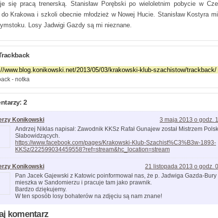
je się pracą trenerską. Stanisław Porębski po wieloletnim pobycie w Cz
ł do Krakowa i szkoli obecnie młodzież w Nowej Hucie. Stanisław Kostyra m
łymstoku. Losy Jadwigi Gazdy są mi nieznane.
Trackback
ack - notka
tarzy: 2
erzy Konikowski
3 maja 2013 o godz. 
Andrzej Niklas napisał: Zawodnik KKSz Rafał Gunajew został Mistrzem Polsk
Słabowidzących.
https://www.facebook.com/pages/Krakowski-Klub-Szachist%C3%B3w-1893-
KKSz/222599034459558?ref=stream&hc_location=stream
erzy Konikowski
21 listopada 2013 o godz. 
Pan Jacek Gajewski z Katowic poinformował nas, że p. Jadwiga Gazda-Bury
mieszka w Sandomierzu i pracuje tam jako prawnik.
Bardzo dziękujemy.
W ten sposób losy bohaterów na zdjęciu są nam znane!
aj komentarz