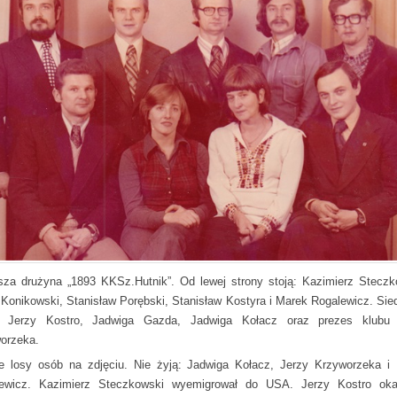
sza drużyna „1893 KKSz.Hutnik”. Od lewej strony stoją: Kazimierz Steczk
 Konikowski, Stanisław Porębski, Stanisław Kostyra i Marek Rogalewicz. Sie
: Jerzy Kostro, Jadwiga Gazda, Jadwiga Kołacz oraz prezes klubu 
orzeka.
e losy osób na zdjęciu. Nie żyją: Jadwiga Kołacz, Jerzy Krzyworzeka i
ewicz. Kazimierz Steczkowski wyemigrował do USA. Jerzy Kostro oka