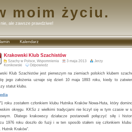
w moim życiu.
nie, ale zawsze prawdziwe!
lamin
Kalendarz
tarzy
Krakowski Klub Szachistów
Szachy w Polsce
,
Wspomnienia
3 maja 2013
Jerzy
Konikowski
Odpowiedz
wski Klub Szachistów jest
pierwszym na ziemiach polskich klubem szac
tę jego założenia uznaje się dzień 10 maja 1893 roku, kiedy to zatwie
zy statut klubu.
edia
1 roku zostałem członkiem klubu Hutnika Kraków Nowa-Huta, który domin
wskim okręgu. KKSz z wielkimi tradycjami nie liczył się w tym czasie w s
owym. Dlatego krakowscy działacze postanowili połączyć siłę i histo
cu 1976 roku doszło do fuzji i w ten sposób stałem się członkiem klubu
 Hutnik Kraków”.