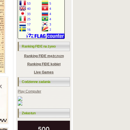
Ranking FIDE na żywo
Ranking FIDE mężczyzn
Ranking FIDE kobiet
Live Games
Codzienne zadania
Play Computer
Zwiastun