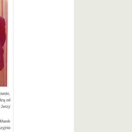
owski,
dzą od
Jerzy
 Marek
zyjnie