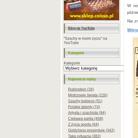
W now
późni
Nie z
Blog na YouTube
Witry
"Szachy w moim życiu" na
YouTube
Kategorie
Kategorie
Najnowsze wpisy
Rubinstein (26)
Mistrzowie świata (226)
Szachy kobiece (51)
Polskie talenty (74)
Artysta i szachista (94)
Ciekawa partia (408)
Z życia sportu (64)
Goldchess prezentuje (342)
Taka sytuacja (383)