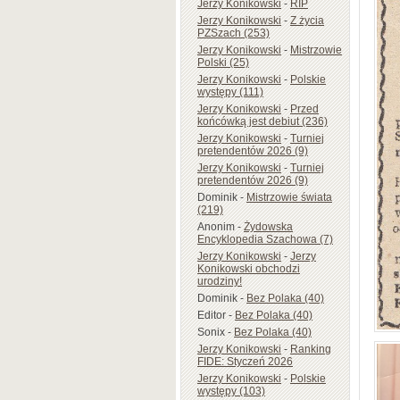
Jerzy Konikowski
-
RIP
Jerzy Konikowski
-
Z życia
PZSzach (253)
Jerzy Konikowski
-
Mistrzowie
Polski (25)
Jerzy Konikowski
-
Polskie
występy (111)
Jerzy Konikowski
-
Przed
końcówką jest debiut (236)
Jerzy Konikowski
-
Turniej
pretendentów 2026 (9)
Jerzy Konikowski
-
Turniej
pretendentów 2026 (9)
Dominik
-
Mistrzowie świata
(219)
Anonim
-
Żydowska
Encyklopedia Szachowa (7)
Jerzy Konikowski
-
Jerzy
Konikowski obchodzi
urodziny!
Dominik
-
Bez Polaka (40)
Editor
-
Bez Polaka (40)
Sonix
-
Bez Polaka (40)
Jerzy Konikowski
-
Ranking
FIDE: Styczeń 2026
Jerzy Konikowski
-
Polskie
występy (103)