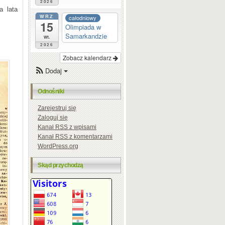
2026
a lata
WRZ
całodniowy
15
Olimpiada w
Samarkandzie
wt.
2026
Zobacz kalendarz
Dodaj
Odnośniki
Zarejestruj się
Zaloguj się
Kanał
RSS
z wpisami
Kanał
RSS
z komentarzami
WordPress.org
Skąd przychodzą