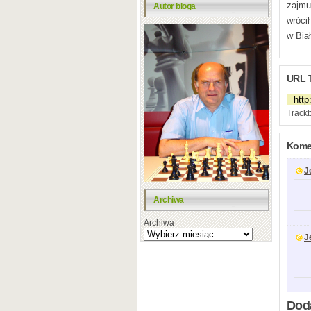
zajmu
Autor bloga
wróci
w Bia
URL 
Trackb
Komen
J
Archiwa
Archiwa
J
Dod