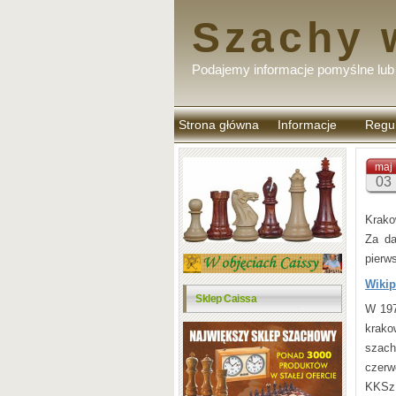
Szachy 
Podajemy informacje pomyślne lub 
Strona główna
Informacje
Regu
komen
maj
03
Krako
Za da
pierws
Wikip
Sklep Caissa
W 197
krako
szach
czerw
KKSz.