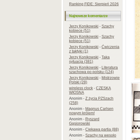
Ranking FIDE: Sierpień 2026
Najnowsze komentarze
Jerzy Konikowski
-
Szachy
kobiece (51)
Jerzy Konikowski
-
Szachy
kobiece (51)
Jerzy Konikowski
-
Ćwiczenia
z taktyki (1)
Jerzy Konikowski
-
Taka
sytuacja (381)
Jerzy Konikowski
-
Literatura
szachowa po polsku (124)
Jerzy Konikowski
-
Mistrzowie
Polski (28)
wireless clock
-
CZESKA
WIOSNA
Anonim
-
Z życia PZSzach
(258)
Anonim
-
Magnus Carlsen
nowym królem!
Anonim
-
Ryszard
Gąsiorowski
Anonim
-
Ciekawa partia (88)
Anonim
-
Szachy na wesoło