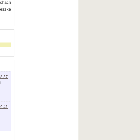
echach
ieszka
18:37
i
09:41