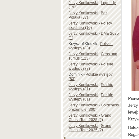
Jerzy Konikowski
-
Legendy
(193)
Jerzy Konikowski
-
Bez
Polaka (37)
Jerzy Konikowski
-
Polscy
szachiści (10)
Jerzy Konikowski
-
DME 2025
(1)
Krzysztof Kledzik
-
Polskie
występy (83)
Jerzy Konikowski
-
Gens una
sumus (123)
Jerzy Konikowski
-
Polskie
występy (87)
Dominik
-
Polskie występy
(83)
Jerzy Konikowski
-
Polskie
występy (81)
Jerzy Konikowski
-
Polskie
Pierw
występy (81)
Jerzy
Jerzy Konikowski
-
Goldchess
prezentuje (300)
lewej
Jerzy Konikowski
-
Grand
Krzyw
Chess Tour 2025 (2)
Jerzy Konikowski
-
Grand
Dalsz
Chess Tour 2025 (2)
Rogal