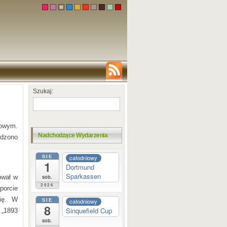
Szukaj:
howym.
Nadchodzące Wydarzenia
rdzono
SIE
całodniowy
1
Dortmund
Sparkassen
sob.
ował w
2026
porcie
rię. W
SIE
całodniowy
8
Sinquefield Cup
 „1893
sob.