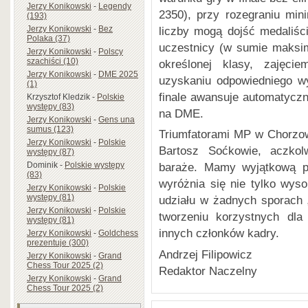
Jerzy Konikowski
-
Legendy
2350), przy rozegraniu min
(193)
liczby mogą dojść medaliści
Jerzy Konikowski
-
Bez
Polaka (37)
uczestnicy (w sumie maksi
Jerzy Konikowski
-
Polscy
szachiści (10)
określonej klasy, zajęci
Jerzy Konikowski
-
DME 2025
uzyskaniu odpowiedniego w
(1)
finale awansuje automatyczni
Krzysztof Kledzik
-
Polskie
występy (83)
na DME.
Jerzy Konikowski
-
Gens una
sumus (123)
Triumfatorami MP w Chorzow
Jerzy Konikowski
-
Polskie
Bartosz Soćkowie, aczko
występy (87)
Dominik
-
Polskie występy
baraże. Mamy wyjątkową pa
(83)
wyróżnia się nie tylko wysok
Jerzy Konikowski
-
Polskie
występy (81)
udziału w żadnych sporach „
Jerzy Konikowski
-
Polskie
tworzeniu korzystnych dla
występy (81)
innych członków kadry.
Jerzy Konikowski
-
Goldchess
prezentuje (300)
Andrzej Filipowicz
Jerzy Konikowski
-
Grand
Chess Tour 2025 (2)
Redaktor Naczelny
Jerzy Konikowski
-
Grand
Chess Tour 2025 (2)