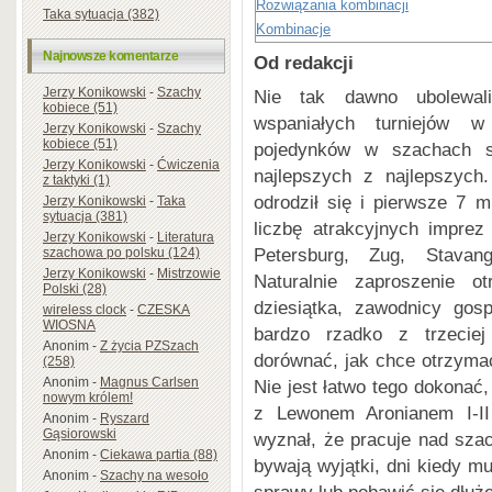
Rozwiązania kombinacji
Taka sytuacja (382)
Kombinacje
Najnowsze komentarze
Od redakcji
Jerzy Konikowski
-
Szachy
Nie tak dawno ubolewali
kobiece (51)
wspaniałych turniejów w
Jerzy Konikowski
-
Szachy
kobiece (51)
pojedynków w szachach s
Jerzy Konikowski
-
Ćwiczenia
najlepszych z najlepszyc
z taktyki (1)
odrodził się i pierwsze 7 m
Jerzy Konikowski
-
Taka
sytuacja (381)
liczbę atrakcyjnych impre
Jerzy Konikowski
-
Literatura
Petersburg, Zug, Stavan
szachowa po polsku (124)
Jerzy Konikowski
-
Mistrzowie
Naturalnie zaproszenie o
Polski (28)
dziesiątka, zawodnicy gos
wireless clock
-
CZESKA
WIOSNA
bardzo rzadko z trzeciej
Anonim
-
Z życia PZSzach
dorównać, jak chce otrzymać
(258)
Anonim
-
Magnus Carlsen
Nie jest łatwo tego dokonać
nowym królem!
z Lewonem Aronianem I-II 
Anonim
-
Ryszard
Gąsiorowski
wyznał, że pracuje nad szac
Anonim
-
Ciekawa partia (88)
bywają wyjątki, dni kiedy mu
Anonim
-
Szachy na wesoło
sprawy lub pobawić się dłuże