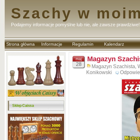
Szachy w moim
Podajemy informacje pomyślne lub nie, ale zawsze prawdziwe!
Strona główna
Informacje
Regulamin
Kalendarz
komentarzy
Magazyn Szachis
maj
28
Magazyn Szachista
,
Konikowski
Odpowie
Sklep Caissa