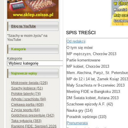
Blog na YouTube
SPIS TREŚCI
"Szachy w moim życiu" na
YouTube
Od redakcji
O tym się mówi
Kategorie
MP mężczyzn, Chorzów 2013
Kategorie
Partie komentowane
MP kobiet, Chorzów 2013
Mem. Alechina, Paryż, St. Petersbu
Najnowsze wpisy
MP do 12 i 14 lat, Zamek Książ 201
Mistrzowie świata (226)
Mały Szachista nr 9-czerwiec 2013
Szachy kobiece (51)
Meeting FIDE w Bangkoku 2013
Polskie talenty (74)
DM Świata kobiet, Astana 2013
Artysta i szachista (94)
Szachowe epizody A.F. (42)
Ciekawa partia (408)
Z życia sportu (64)
Nauka gry (114)
Goldchess prezentuje (342)
Poradnik sędziego (110)
Taka sytuacja (383)
Prenumerata
Ranking FIDE: Sierpień 2026