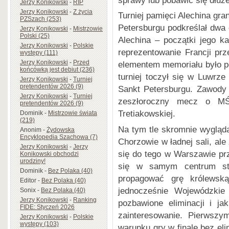
Jerzy Konikowski
-
RIP
Jerzy Konikowski
-
Z życia
Turniej pamięci Alechina gr
PZSzach (253)
Petersburgu podkreślał dwa 
Jerzy Konikowski
-
Mistrzowie
Polski (25)
Alechina – początki jego ka
Jerzy Konikowski
-
Polskie
reprezentowanie Francji prze
występy (111)
Jerzy Konikowski
-
Przed
elementem memoriału było p
końcówką jest debiut (236)
turniej toczył się w Luwr
Jerzy Konikowski
-
Turniej
pretendentów 2026 (9)
Sankt Petersburgu. Zawody 
Jerzy Konikowski
-
Turniej
zeszłoroczny mecz o MŚ
pretendentów 2026 (9)
Tretiakowskiej.
Dominik
-
Mistrzowie świata
(219)
Na tym tle skromnie wygląd
Anonim
-
Żydowska
Encyklopedia Szachowa (7)
Chorzowie w ładnej sali, ale
Jerzy Konikowski
-
Jerzy
się do tego w Warszawie prz
Konikowski obchodzi
urodziny!
się w samym centrum sto
Dominik
-
Bez Polaka (40)
propagować grę królewsk
Editor
-
Bez Polaka (40)
jednocześnie Wojewódzki
Sonix
-
Bez Polaka (40)
Jerzy Konikowski
-
Ranking
pozbawione eliminacji i jak
FIDE: Styczeń 2026
zainteresowanie. Pierwsz
Jerzy Konikowski
-
Polskie
występy (103)
warunku gry w finale bez eli