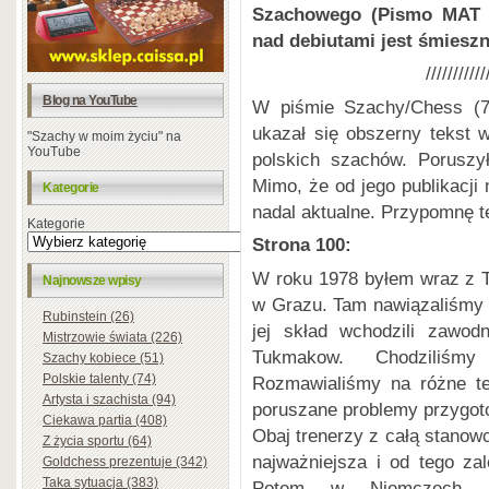
Szachowego (Pismo MAT 4
nad debiutami jest śmiesz
///////////
Blog na YouTube
W piśmie Szachy/Chess (7
ukazał się obszerny
tekst 
"Szachy w moim życiu" na
YouTube
polskich szachów. Poruszy
Mimo, że od jego publikacji 
Kategorie
nadal aktualne. Przypomnę t
Kategorie
Strona 100:
W roku 1978 byłem wraz z 
Najnowsze wpisy
w Grazu. Tam nawiązaliśmy 
Rubinstein (26)
jej skład wchodzili zawod
Mistrzowie świata (226)
Tukmakow. Chodziliśm
Szachy kobiece (51)
Polskie talenty (74)
Rozmawialiśmy na różne te
Artysta i szachista (94)
poruszane problemy przygot
Ciekawa partia (408)
Obaj trenerzy z całą stanowc
Z życia sportu (64)
najważniejsza i od tego za
Goldchess prezentuje (342)
Taka sytuacja (383)
Potem w Niemczech, w