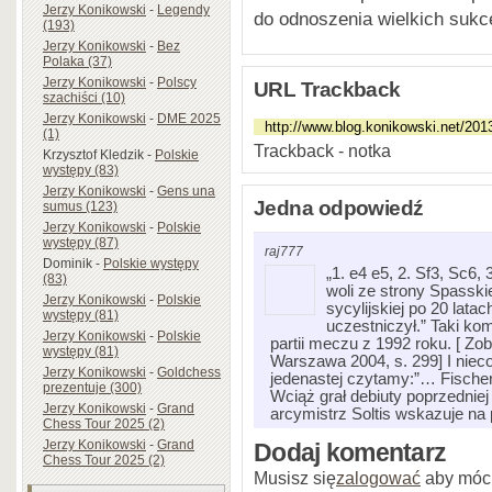
Jerzy Konikowski
-
Legendy
do odnoszenia wielkich suk
(193)
Jerzy Konikowski
-
Bez
Polaka (37)
Jerzy Konikowski
-
Polscy
URL Trackback
szachiści (10)
Jerzy Konikowski
-
DME 2025
(1)
Trackback - notka
Krzysztof Kledzik
-
Polskie
występy (83)
Jerzy Konikowski
-
Gens una
Jedna odpowiedź
sumus (123)
Jerzy Konikowski
-
Polskie
występy (87)
raj777
Dominik
-
Polskie występy
„1. e4 e5, 2. Sf3, Sc6,
(83)
woli ze strony Spasski
Jerzy Konikowski
-
Polskie
sycylijskiej po 20 latac
występy (81)
uczestniczył.” Taki ko
Jerzy Konikowski
-
Polskie
partii meczu z 1992 roku. [ Zo
występy (81)
Warszawa 2004, s. 299] I nieco
Jerzy Konikowski
-
Goldchess
jedenastej czytamy:”… Fischer
prezentuje (300)
Wciąż grał debiuty poprzedniej 
Jerzy Konikowski
-
Grand
arcymistrz Soltis wskazuje na
Chess Tour 2025 (2)
Jerzy Konikowski
-
Grand
Dodaj komentarz
Chess Tour 2025 (2)
Musisz się
zalogować
aby móc