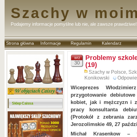
Szachy w moim
Podajemy informacje pomyślne lub nie, ale zawsze prawdziwe!
Strona główna
Informacje
Regulamin
Kalendarz
komentarzy
Problemy szkol
wrz
30
(19)
Szachy w Polsce
,
Szk
Konikowski
Odpowie
Wiceprezes Włodzimier
przygotowanie debiutowe
kobiet, jak i mężczyzn i
Sklep Caissa
pracy konsultanta debi
(Protokół z zebrania za
Jerozolimskie 49, 27 paździ
Michał Krasenkow – t