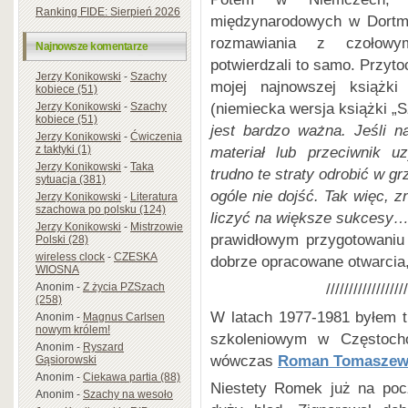
Ranking FIDE: Sierpień 2026
międzynarodowych w Dortmu
rozmawiania z czołowy
Najnowsze komentarze
potwierdzali to samo. Przyto
Jerzy Konikowski
-
Szachy
mojej najnowszej książki 
kobiece (51)
(niemiecka wersja książki „S
Jerzy Konikowski
-
Szachy
kobiece (51)
jest bardzo ważna. Jeśli n
Jerzy Konikowski
-
Ćwiczenia
materiał lub przeciwnik u
z taktyki (1)
Jerzy Konikowski
-
Taka
trudno te straty odrobić w 
sytuacja (381)
ogóle nie dojść. Tak więc, z
Jerzy Konikowski
-
Literatura
szachowa po polsku (124)
liczyć na większe sukcesy
Jerzy Konikowski
-
Mistrzowie
prawidłowym przygotowaniu
Polski (28)
wireless clock
-
CZESKA
dobrze opracowane otwarcia,
WIOSNA
//////////////////
Anonim
-
Z życia PZSzach
(258)
W latach 1977-1981 byłem 
Anonim
-
Magnus Carlsen
nowym królem!
szkoleniowym w Częstocho
Anonim
-
Ryszard
wówczas
Roman Tomaszew
Gąsiorowski
Anonim
-
Ciekawa partia (88)
Niestety Romek już na pocz
Anonim
-
Szachy na wesoło