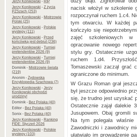
duży błąd. Zignorował dob
Jerzy Konikowski
-
RIP
Jerzy Konikowski
-
Z życia
nacisk włożył w szkolenie 
PZSzach (253)
rozpoczynał ruchem 1.c4. Ni
Jerzy Konikowski
-
Mistrzowie
Polski (25)
tym otwarciu. W każdej pa
Jerzy Konikowski
-
Polskie
kończyło się niepotrzebnym
występy (111)
zajęć szkoleniowych w
Jerzy Konikowski
-
Przed
końcówką jest debiut (236)
opracowanie nowego repert
Jerzy Konikowski
-
Turniej
stylu gry. Ostatecznie uzgo
pretendentów 2026 (9)
Jerzy Konikowski
-
Turniej
ruchem 1.d4. Przyszłoś
pretendentów 2026 (9)
Tomaszewski zaczął grać c
Dominik
-
Mistrzowie świata
(219)
ograniczone do minimum.
Anonim
-
Żydowska
Encyklopedia Szachowa (7)
W Grazu Roman grał jeszcz
Jerzy Konikowski
-
Jerzy
był jeszcze odpowiednio prz
Konikowski obchodzi
urodziny!
się, że trudno jest uzyskać
Dominik
-
Bez Polaka (40)
Ostatecznie zajął dalekie
Editor
-
Bez Polaka (40)
Jusupowem. Obaj gromili s
Sonix
-
Bez Polaka (40)
Na tym polegała właśnie 
Jerzy Konikowski
-
Ranking
FIDE: Styczeń 2026
Zawodniczki i zawodnicy mie
Jerzy Konikowski
-
Polskie
ułatwiało im prowadzenie par
występy (103)