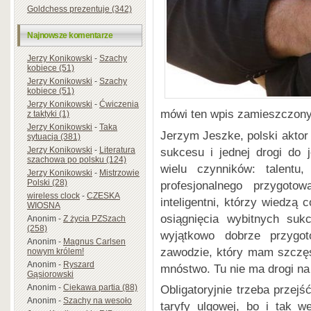
Goldchess prezentuje (342)
Najnowsze komentarze
Jerzy Konikowski
-
Szachy
kobiece (51)
Jerzy Konikowski
-
Szachy
kobiece (51)
Jerzy Konikowski
-
Ćwiczenia
mówi ten wpis zamieszczon
z taktyki (1)
Jerzy Konikowski
-
Taka
Jerzym Jeszke, polski aktor
sytuacja (381)
sukcesu i jednej drogi do 
Jerzy Konikowski
-
Literatura
szachowa po polsku (124)
wielu czynników: talentu,
Jerzy Konikowski
-
Mistrzowie
Polski (28)
profesjonalnego przygoto
wireless clock
-
CZESKA
inteligentni, którzy wiedzą
WIOSNA
osiągnięcia wybitnych suk
Anonim
-
Z życia PZSzach
(258)
wyjątkowo dobrze przygo
Anonim
-
Magnus Carlsen
zawodzie, który mam szczę
nowym królem!
Anonim
-
Ryszard
mnóstwo. Tu nie ma drogi na 
Gąsiorowski
Anonim
-
Ciekawa partia (88)
Obligatoryjnie trzeba przej
Anonim
-
Szachy na wesoło
taryfy ulgowej, bo i tak w