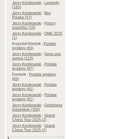
Jerzy Konikowski
-
Legendy
(193)
Jerzy Konikowski
-
Bez
Polaka (37)
Jerzy Konikowski
-
Polscy
szachiści (10)
Jerzy Konikowski
-
DME 2025
(1)
Krzysztof Kledzik
-
Polskie
występy (83)
Jerzy Konikowski
-
Gens una
sumus (123)
Jerzy Konikowski
-
Polskie
występy (87)
Dominik
-
Polskie występy
(83)
Jerzy Konikowski
-
Polskie
występy (81)
Jerzy Konikowski
-
Polskie
występy (81)
Jerzy Konikowski
-
Goldchess
prezentuje (300)
Jerzy Konikowski
-
Grand
Chess Tour 2025 (2)
Jerzy Konikowski
-
Grand
Chess Tour 2025 (2)