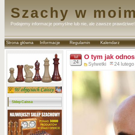
Szachy w moim
Podajemy informacje pomyślne lub nie, ale zawsze prawdziwe!
Strona główna
Informacje
Regulamin
Kalendarz
komentarzy
O tym jak odnos
lut
24
Sylwetki
24 lutego
Sklep Caissa