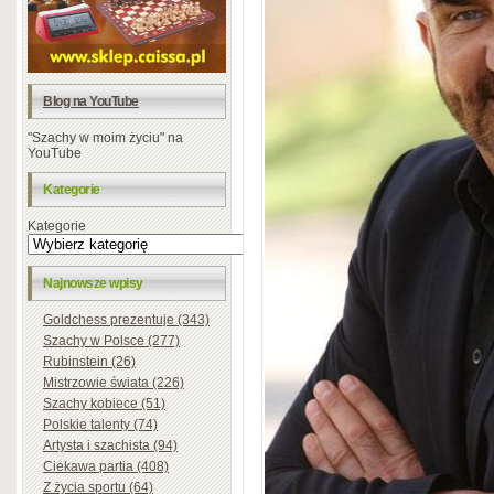
Blog na YouTube
"Szachy w moim życiu" na
YouTube
Kategorie
Kategorie
Najnowsze wpisy
Goldchess prezentuje (343)
Szachy w Polsce (277)
Rubinstein (26)
Mistrzowie świata (226)
Szachy kobiece (51)
Polskie talenty (74)
Artysta i szachista (94)
Ciekawa partia (408)
Z życia sportu (64)