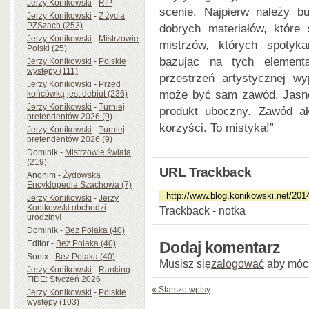
Jerzy Konikowski
-
RIP
scenie. Najpierw należy b
Jerzy Konikowski
-
Z życia
PZSzach (253)
dobrych materiałów, które
Jerzy Konikowski
-
Mistrzowie
mistrzów, których spotyk
Polski (25)
bazując na tych element
Jerzy Konikowski
-
Polskie
występy (111)
przestrzeń artystycznej wy
Jerzy Konikowski
-
Przed
może być sam zawód. Jasne, 
końcówką jest debiut (236)
Jerzy Konikowski
-
Turniej
produkt uboczny. Zawód ak
pretendentów 2026 (9)
korzyści. To mistyka!”
Jerzy Konikowski
-
Turniej
pretendentów 2026 (9)
Dominik
-
Mistrzowie świata
(219)
URL Trackback
Anonim
-
Żydowska
Encyklopedia Szachowa (7)
Jerzy Konikowski
-
Jerzy
Konikowski obchodzi
Trackback - notka
urodziny!
Dominik
-
Bez Polaka (40)
Editor
-
Bez Polaka (40)
Dodaj komentarz
Sonix
-
Bez Polaka (40)
Musisz się
zalogować
aby móc
Jerzy Konikowski
-
Ranking
FIDE: Styczeń 2026
« Starsze wpisy
Jerzy Konikowski
-
Polskie
występy (103)