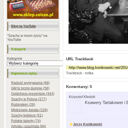
Blog na YouTube
"Szachy w moim życiu" na
YouTube
Kategorie
Kategorie
URL Trackback
Trackback - notka
Najnowsze wpisy
Radość wygrywania (68)
Komentarzy: 5
GM to brzmi dumnie (58)
Goldchess prezentuje (343)
Krzysztof Kledzik
Szachy w Polsce (277)
Ksawery Tartakower i 
Rubinstein (26)
Mistrzowie świata (226)
Szachy kobiece (51)
Polskie talenty (74)
Jerzy Konikowski
Artysta i szachista (94)