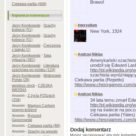
Brawo!
Ciekawa partia (408)
Najnowsze komentarze
intervallum
Jerzy Konikowski
-
Szachy
kobiece (51)
New York, 1924
Jerzy Konikowski
-
Szachy
kobiece (51)
Jerzy Konikowski
-
Ćwiczenia
z taktyki (1)
Andrzej Niklas
Jerzy Konikowski
-
Taka
sytuacja (381)
Amerykański szachista
urodził się Edward Las
Jerzy Konikowski
-
Literatura
szachowa po polsku (124)
http://pl.wikipedia.org
szachista wyróżniający
Jerzy Konikowski
-
Mistrzowie
Ciekawa partia (Repetto)
Polski (28)
http://www.chessgames.com/
wireless clock
-
CZESKA
WIOSNA
Andrzej Niklas
Anonim
-
Z życia PZSzach
(258)
34 lata temu zmarł Ed
http://pl.wikipedia.org
Anonim
-
Magnus Carlsen
się na świecie na pocz
nowym królem!
Ciekawa partia (Yates)
Anonim
-
Ryszard
http://www.chessgames.com/
Gąsiorowski
Anonim
-
Ciekawa partia (88)
Dodaj komentarz
Anonim
-
Szachy na wesoło
Musisz się
zalogować
aby móc komento