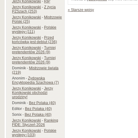
Jerzy Konikowski
-
RIP
Jerzy Konikowski
-
Z życia
« Starsze wpisy
PZSzach (253)
Jerzy Konikowski
-
Mistrzowie
Polski (25)
Jerzy Konikowski
-
Polskie
występy (111)
Jerzy Konikowski
-
Przed
końcówką jest debiut (236)
Jerzy Konikowski
-
Turniej
pretendentów 2026 (9)
Jerzy Konikowski
-
Turniej
pretendentów 2026 (9)
Dominik
-
Mistrzowie świata
(219)
Anonim
-
Żydowska
Encyklopedia Szachowa (7)
Jerzy Konikowski
-
Jerzy
Konikowski obchodzi
urodziny!
Dominik
-
Bez Polaka (40)
Editor
-
Bez Polaka (40)
Sonix
-
Bez Polaka (40)
Jerzy Konikowski
-
Ranking
FIDE: Styczeń 2026
Jerzy Konikowski
-
Polskie
występy (103)