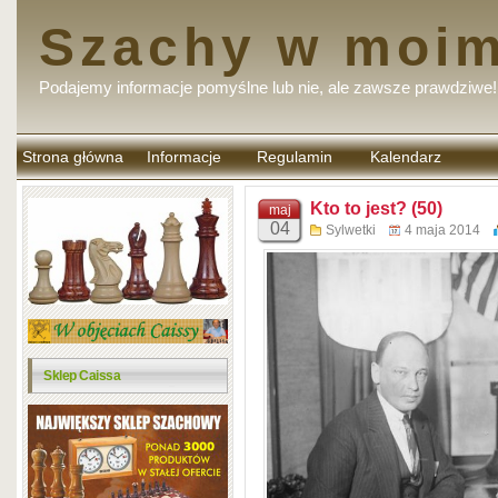
Szachy w moim
Podajemy informacje pomyślne lub nie, ale zawsze prawdziwe!
Strona główna
Informacje
Regulamin
Kalendarz
komentarzy
Kto to jest? (50)
maj
04
Sylwetki
4 maja 2014
Sklep Caissa