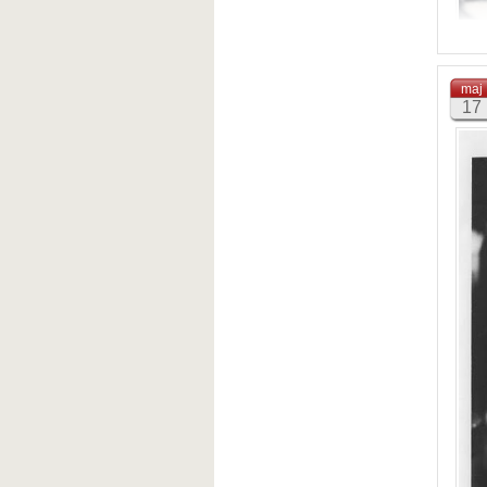
maj
17