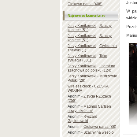
Jestem
Ciekawa partia (408)
W par
Najnowsze komentarze
widzi
Jerzy Konikowski
-
Szachy
Pozd
kobiece (51)
Mariu
Jerzy Konikowski
-
Szachy
kobiece (51)
Jerzy Konikowski
-
Ćwiczenia
z taktyki (1)
Jerzy Konikowski
-
Taka
sytuacja (381)
Jerzy Konikowski
-
Literatura
szachowa po polsku (124)
Jerzy Konikowski
-
Mistrzowie
Polski (28)
wireless clock
-
CZESKA
WIOSNA
Anonim
-
Z życia PZSzach
(258)
Anonim
-
Magnus Carlsen
nowym królem!
Anonim
-
Ryszard
Gąsiorowski
Anonim
-
Ciekawa partia (88)
Anonim
-
Szachy na wesoło