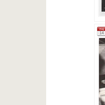
maj
14