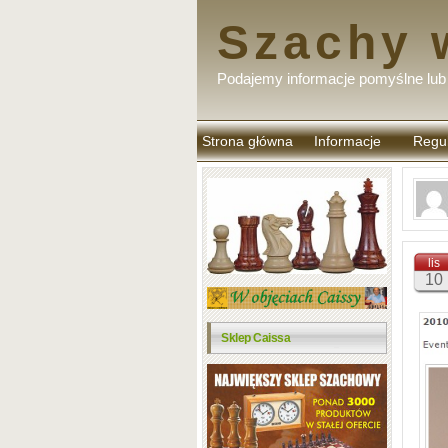
Szachy 
Podajemy informacje pomyślne lub 
Strona główna
Informacje
Regu
komen
lis
10
Sklep Caissa