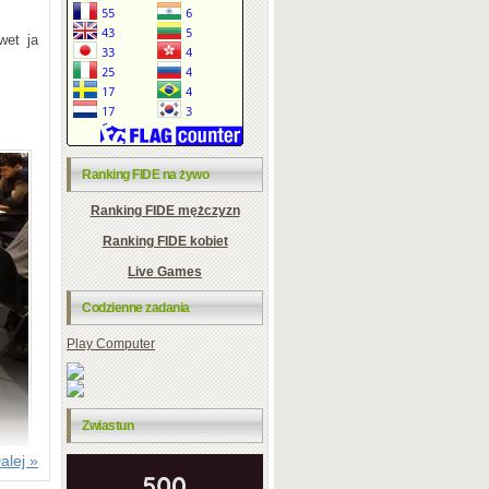
wet ja
Ranking FIDE na żywo
Ranking FIDE mężczyzn
Ranking FIDE kobiet
Live Games
Codzienne zadania
Play Computer
Zwiastun
alej »