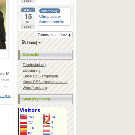
2026
WRZ
całodniowy
15
Olimpiada w
Samarkandzie
wt.
2026
Zobacz kalendarz
Dodaj
Odnośniki
Zarejestruj się
Zaloguj się
ało M.
Kanał
RSS
z wpisami
chowej
Kanał
RSS
z komentarzami
z tym
WordPress.org
alej »
Skąd przychodzą