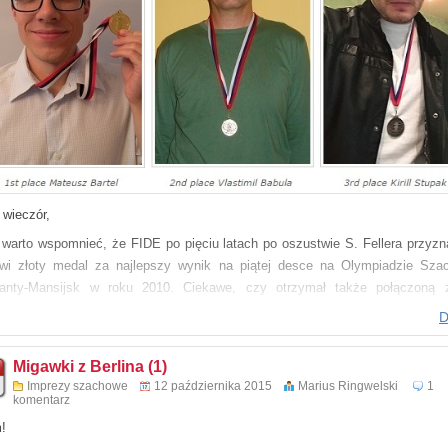
 wieczór,
warto wspomnieć, że FIDE po pięciu latach po oszustwie S. Fellera przyzn
owi złoty medal za najlepszy wynik na piątej desce na Olympiadzie Sza
nty-Mansijsk w roku 2010. Ciekawe, czy otrzymał także połączoną 
nięciem nagrodę pienieżną.
D
rawiam
Migawki z Berlina (1)
s Ringwelski
Imprezy szachowe
12 października 2015
Marius Ringwelski
1
komentarz
!