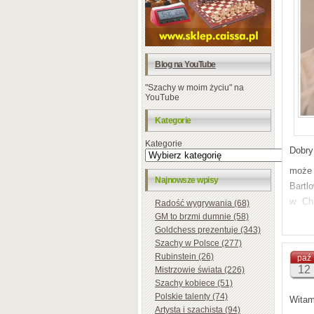
Blog na YouTube
"Szachy w moim życiu" na
YouTube
Kategorie
Kategorie
Dobry
może 
Najnowsze wpisy
Bartl
w Cha
Radość wygrywania (68)
osiąg
GM to brzmi dumnie (58)
Goldchess prezentuje (343)
Pozd
Szachy w Polsce (277)
Mariu
Rubinstein (26)
paź
12
Mistrzowie świata (226)
Szachy kobiece (51)
Polskie talenty (74)
Witam
Artysta i szachista (94)