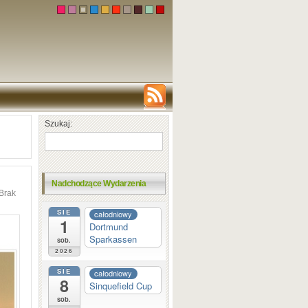
Szukaj:
Nadchodzące Wydarzenia
Brak
SIE
całodniowy
1
Dortmund
Sparkassen
sob.
2026
SIE
całodniowy
8
Sinquefield Cup
sob.