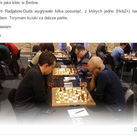
 jako kibic w Berline.
ti Radjabow-Duda wygrywało kilka posunięć, z których jedno (Hxb2+) na
alem. Trzymam kciuki za dalsze partie.
rawiam
s
D