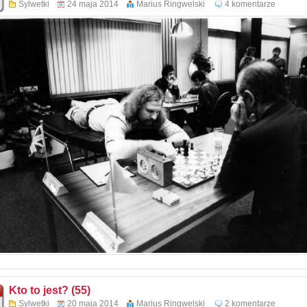
Sylwetki
24 maja 2014
Marius Ringwelski
4 komentarze
Kto to jest? (55)
Sylwetki
20 maja 2014
Marius Ringwelski
2 komentarze