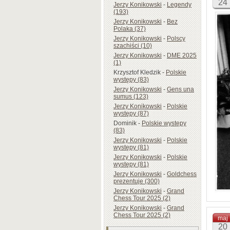
24
Jerzy Konikowski
-
Legendy
(193)
Jerzy Konikowski
-
Bez
Polaka (37)
Jerzy Konikowski
-
Polscy
szachiści (10)
Jerzy Konikowski
-
DME 2025
(1)
Krzysztof Kledzik
-
Polskie
występy (83)
Jerzy Konikowski
-
Gens una
sumus (123)
Jerzy Konikowski
-
Polskie
występy (87)
Dominik
-
Polskie występy
(83)
Jerzy Konikowski
-
Polskie
występy (81)
Jerzy Konikowski
-
Polskie
występy (81)
Jerzy Konikowski
-
Goldchess
prezentuje (300)
Jerzy Konikowski
-
Grand
Chess Tour 2025 (2)
Jerzy Konikowski
-
Grand
Chess Tour 2025 (2)
maj
20