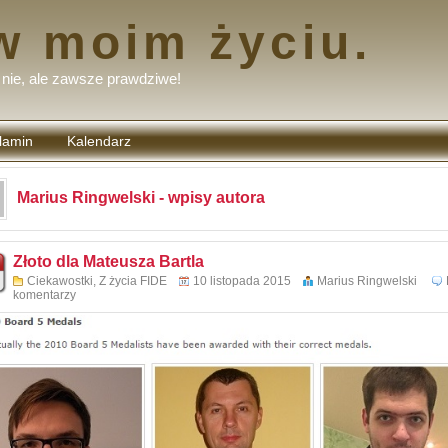
w moim życiu.
nie, ale zawsze prawdziwe!
lamin
Kalendarz
tarzy
Marius Ringwelski - wpisy autora
Złoto dla Mateusza Bartla
Ciekawostki
,
Z życia FIDE
10 listopada 2015
Marius Ringwelski
komentarzy