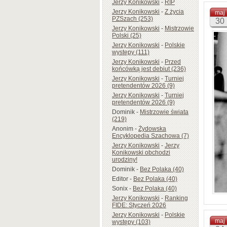
Jerzy Konikowski
-
RIP
Jerzy Konikowski
-
Z życia
maj
PZSzach (253)
30
Jerzy Konikowski
-
Mistrzowie
Polski (25)
Jerzy Konikowski
-
Polskie
występy (111)
Jerzy Konikowski
-
Przed
końcówką jest debiut (236)
Jerzy Konikowski
-
Turniej
pretendentów 2026 (9)
Jerzy Konikowski
-
Turniej
pretendentów 2026 (9)
Dominik
-
Mistrzowie świata
(219)
Anonim
-
Żydowska
Encyklopedia Szachowa (7)
Jerzy Konikowski
-
Jerzy
Konikowski obchodzi
urodziny!
Dominik
-
Bez Polaka (40)
Editor
-
Bez Polaka (40)
Sonix
-
Bez Polaka (40)
Jerzy Konikowski
-
Ranking
FIDE: Styczeń 2026
Jerzy Konikowski
-
Polskie
maj
występy (103)