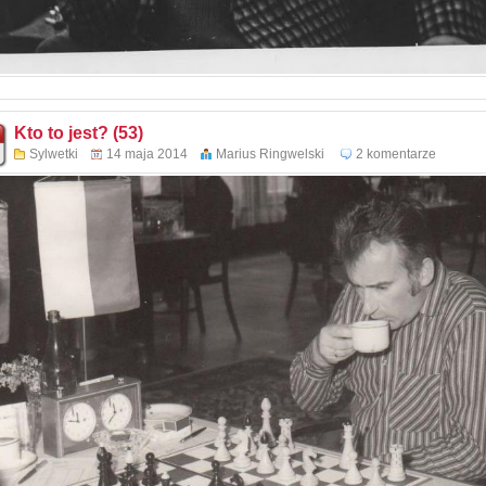
Kto to jest? (53)
Sylwetki
14 maja 2014
Marius Ringwelski
2 komentarze