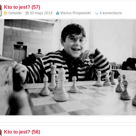
Wojtaszek – Rasmussen
Kto to jest? (57)
Sylwetki
30 maja 2014
Marius Ringwelski
4 komentarze
Radjabow – Duda
Kto to jest? (56)