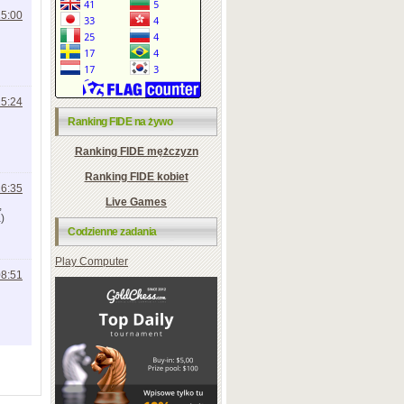
15:00
15:24
Ranking FIDE na żywo
Ranking FIDE mężczyzn
Ranking FIDE kobiet
16:35
Live Games
,
)
Codzienne zadania
Play Computer
08:51