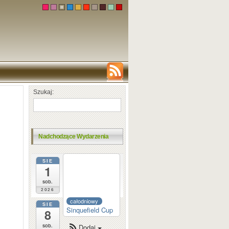
Szukaj:
Nadchodzące Wydarzenia
SIE
całodniowy
1
Dortmund
Sparkassen
sob.
2026
całodniowy
SIE
Sinquefield Cup
8
sob.
Dodaj