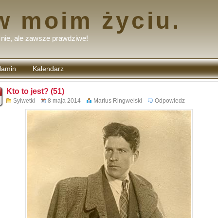
w moim życiu.
nie, ale zawsze prawdziwe!
lamin
Kalendarz
tarzy
Kto to jest? (51)
Sylwetki
8 maja 2014
Marius Ringwelski
Odpowiedz