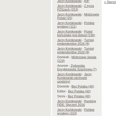
Jerzy Konikowski
-
RIP
« Starsz
Jerzy Konikowski
-
Z życia
PZSzach (253)
Jerzy Konikowski
-
Mistrzowie
Polski (25)
Jerzy Konikowski
-
Polskie
występy (111)
Jerzy Konikowski
-
Przed
końcówką jest debiut (236)
Jerzy Konikowski
-
Turniej
pretendentów 2026 (9)
Jerzy Konikowski
-
Turniej
pretendentów 2026 (9)
Dominik
-
Mistrzowie świata
(219)
Anonim
-
Żydowska
Encyklopedia Szachowa (7)
Jerzy Konikowski
-
Jerzy
Konikowski obchodzi
urodziny!
Dominik
-
Bez Polaka (40)
Editor
-
Bez Polaka (40)
Sonix
-
Bez Polaka (40)
Jerzy Konikowski
-
Ranking
FIDE: Styczeń 2026
Jerzy Konikowski
-
Polskie
występy (103)