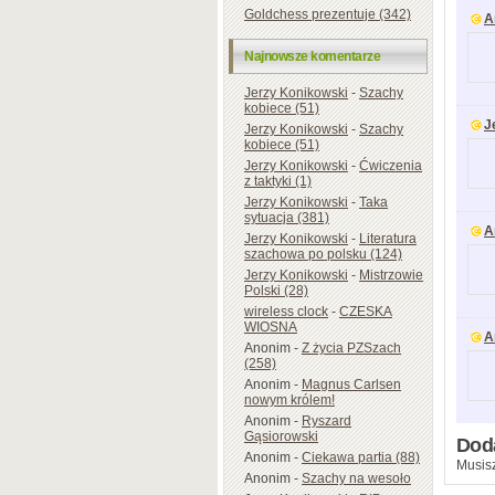
Goldchess prezentuje (342)
A
Najnowsze komentarze
Jerzy Konikowski
-
Szachy
kobiece (51)
J
Jerzy Konikowski
-
Szachy
kobiece (51)
Jerzy Konikowski
-
Ćwiczenia
z taktyki (1)
Jerzy Konikowski
-
Taka
sytuacja (381)
A
Jerzy Konikowski
-
Literatura
szachowa po polsku (124)
Jerzy Konikowski
-
Mistrzowie
Polski (28)
wireless clock
-
CZESKA
WIOSNA
A
Anonim
-
Z życia PZSzach
(258)
Anonim
-
Magnus Carlsen
nowym królem!
Anonim
-
Ryszard
Gąsiorowski
Dod
Anonim
-
Ciekawa partia (88)
Musisz
Anonim
-
Szachy na wesoło