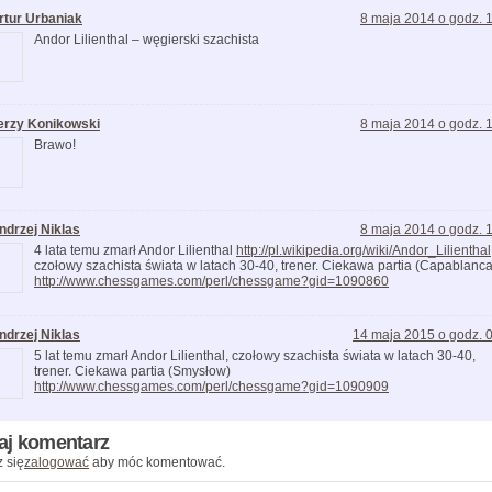
rtur Urbaniak
8 maja 2014 o godz. 
Andor Lilienthal – węgierski szachista
erzy Konikowski
8 maja 2014 o godz. 
Brawo!
ndrzej Niklas
8 maja 2014 o godz. 
4 lata temu zmarł Andor Lilienthal
http://pl.wikipedia.org/wiki/Andor_Lilienthal
czołowy szachista świata w latach 30-40, trener. Ciekawa partia (Capablanca
http://www.chessgames.com/perl/chessgame?gid=1090860
ndrzej Niklas
14 maja 2015 o godz. 
5 lat temu zmarł Andor Lilienthal, czołowy szachista świata w latach 30-40,
trener. Ciekawa partia (Smysłow)
http://www.chessgames.com/perl/chessgame?gid=1090909
aj komentarz
 się
zalogować
aby móc komentować.