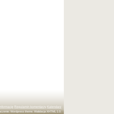
Informacje
Regulamin komentarzy
Kalendarz
maczenie:
Wordpress theme
. Walidacja
XHTML 1.0
.