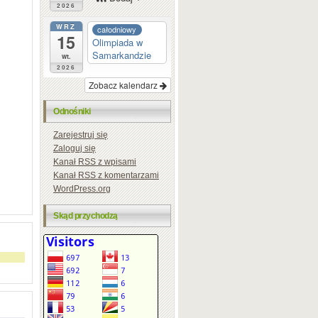
2026
WRZ
całodniowy
15
Olimpiada w
Samarkandzie
wt.
2026
Zobacz kalendarz
Odnośniki
Zarejestruj się
Zaloguj się
Kanał
RSS
z wpisami
Kanał
RSS
z komentarzami
WordPress.org
Skąd przychodzą