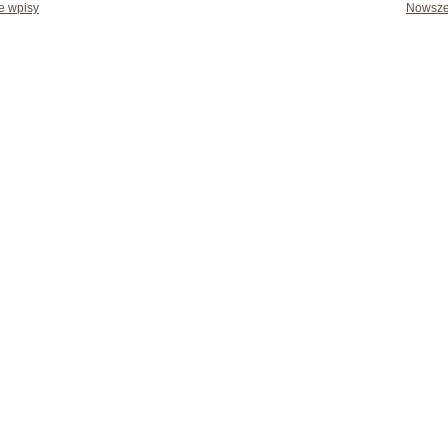
e wpisy
Nowsze