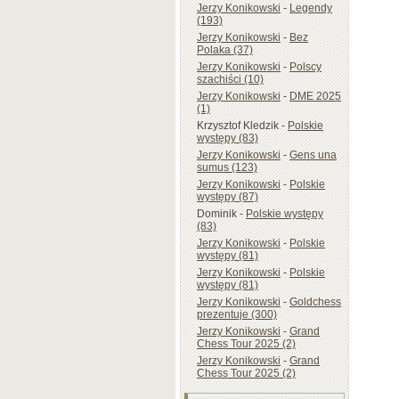
Jerzy Konikowski
-
Legendy
(193)
Jerzy Konikowski
-
Bez
Polaka (37)
Jerzy Konikowski
-
Polscy
szachiści (10)
Jerzy Konikowski
-
DME 2025
(1)
Krzysztof Kledzik
-
Polskie
występy (83)
Jerzy Konikowski
-
Gens una
sumus (123)
Jerzy Konikowski
-
Polskie
występy (87)
Dominik
-
Polskie występy
(83)
Jerzy Konikowski
-
Polskie
występy (81)
Jerzy Konikowski
-
Polskie
występy (81)
Jerzy Konikowski
-
Goldchess
prezentuje (300)
Jerzy Konikowski
-
Grand
Chess Tour 2025 (2)
Jerzy Konikowski
-
Grand
Chess Tour 2025 (2)