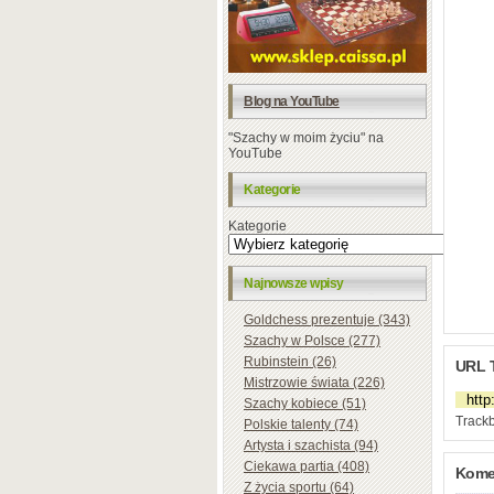
Blog na YouTube
"Szachy w moim życiu" na
YouTube
Kategorie
Kategorie
Najnowsze wpisy
Goldchess prezentuje (343)
Szachy w Polsce (277)
Rubinstein (26)
URL 
Mistrzowie świata (226)
Szachy kobiece (51)
Trackb
Polskie talenty (74)
Artysta i szachista (94)
Ciekawa partia (408)
Komen
Z życia sportu (64)