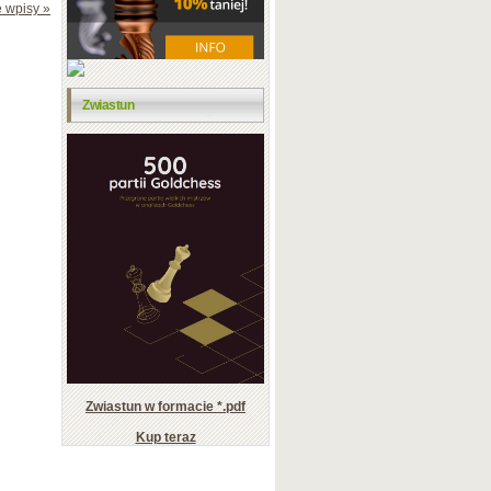
 wpisy »
Zwiastun
Zwiastun w formacie *.pdf
Kup teraz