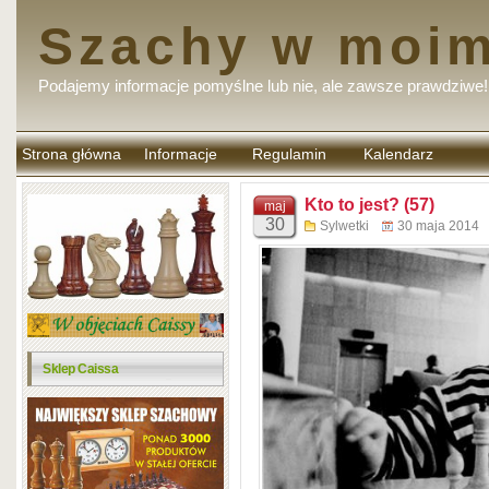
Szachy w moim
Podajemy informacje pomyślne lub nie, ale zawsze prawdziwe!
Strona główna
Informacje
Regulamin
Kalendarz
komentarzy
Kto to jest? (57)
maj
30
Sylwetki
30 maja 2014
Sklep Caissa