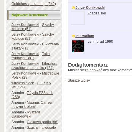
Goldchess prezentuje (342)
Jerzy Konikowski
Zgadza się!
Najnowsze komentarze
Jerzy Konikowski
-
Szachy
kobiece (51)
Jerzy Konikowski
-
Szachy
intervallum
kobiece (51)
Leningrad 1990
Jerzy Konikowski
-
Ćwiczenia
z taktyki (1)
Jerzy Konikowski
-
Taka
sytuacja (381)
Jerzy Konikowski
-
Literatura
Dodaj komentarz
szachowa po polsku (124)
Musisz się
zalogować
aby móc komento
Jerzy Konikowski
-
Mistrzowie
Polski (28)
« Starsze wpisy
wireless clock
-
CZESKA
WIOSNA
Anonim
-
Z życia PZSzach
(258)
Anonim
-
Magnus Carlsen
nowym królem!
Anonim
-
Ryszard
Gąsiorowski
Anonim
-
Ciekawa partia (88)
Anonim
-
Szachy na wesoło