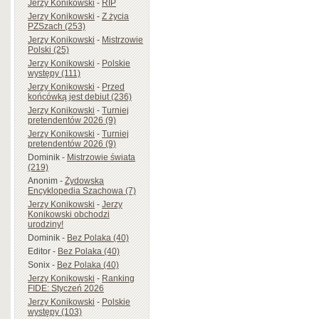
Jerzy Konikowski
-
RIP
Jerzy Konikowski
-
Z życia
PZSzach (253)
Jerzy Konikowski
-
Mistrzowie
Polski (25)
Jerzy Konikowski
-
Polskie
występy (111)
Jerzy Konikowski
-
Przed
końcówką jest debiut (236)
Jerzy Konikowski
-
Turniej
pretendentów 2026 (9)
Jerzy Konikowski
-
Turniej
pretendentów 2026 (9)
Dominik
-
Mistrzowie świata
(219)
Anonim
-
Żydowska
Encyklopedia Szachowa (7)
Jerzy Konikowski
-
Jerzy
Konikowski obchodzi
urodziny!
Dominik
-
Bez Polaka (40)
Editor
-
Bez Polaka (40)
Sonix
-
Bez Polaka (40)
Jerzy Konikowski
-
Ranking
FIDE: Styczeń 2026
Jerzy Konikowski
-
Polskie
występy (103)