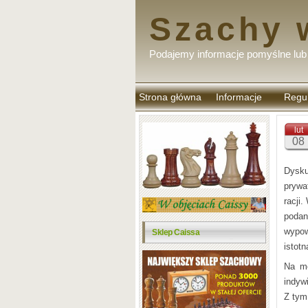
Szachy 
Podajemy informacje pomyślne lub 
Strona główna
Informacje
Regu
komen
lut
08
Dysku
prywa
racji
podan
wypow
Sklep Caissa
istotn
Na mo
indyw
Z tym