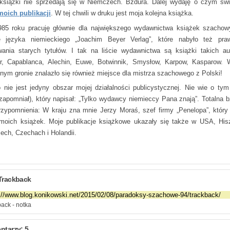
książki nie sprzedają się w Niemczech. Bzdura. Dalej wydaję o czym św
 moich publikacji
. W tej chwili w druku jest moja kolejna książka.
85 roku pracuję głównie dla największego wydawnictwa książek szacho
ie języka niemieckiego „Joachim Beyer Verlag”, które nabyło też pr
ania starych tytułów. I tak na liście wydawnictwa są książki takich au
r, Capablanca, Alechin, Euwe, Botwinnik, Smysłow, Karpow, Kasparow.
jnym gronie znalazło się również miejsce dla mistrza szachowego z Polski!
o nie jest jedyny obszar mojej działalności publicystycznej. Nie wie o ty
 zapomniał), który napisał: „Tylko wydawcy niemieccy Pana znają”. Totalna b
rzypomnienia: W kraju zna mnie Jerzy Moraś, szef firmy „Penelopa”, który
 moich książek. Moje publikacje książkowe ukazały się także w USA, Hisz
ech, Czechach i Holandii.
Trackback
ack - notka
tarzy: 5