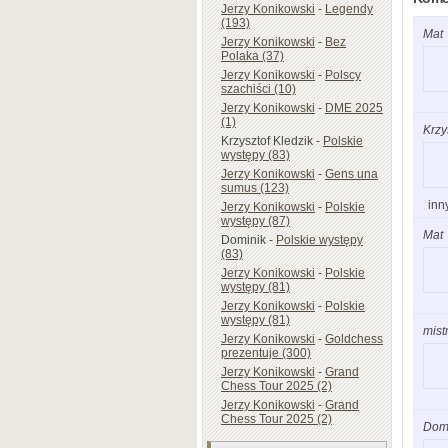
Jerzy Konikowski
-
Legendy
(193)
Mat
Jerzy Konikowski
-
Bez
Polaka (37)
Jerzy Konikowski
-
Polscy
szachiści (10)
Jerzy Konikowski
-
DME 2025
(1)
Krzy
Krzysztof Kledzik
-
Polskie
występy (83)
Jerzy Konikowski
-
Gens una
sumus (123)
inn
Jerzy Konikowski
-
Polskie
występy (87)
Mat
Dominik
-
Polskie występy
(83)
Jerzy Konikowski
-
Polskie
występy (81)
Jerzy Konikowski
-
Polskie
występy (81)
mist
Jerzy Konikowski
-
Goldchess
prezentuje (300)
Jerzy Konikowski
-
Grand
Chess Tour 2025 (2)
Jerzy Konikowski
-
Grand
Chess Tour 2025 (2)
Dom