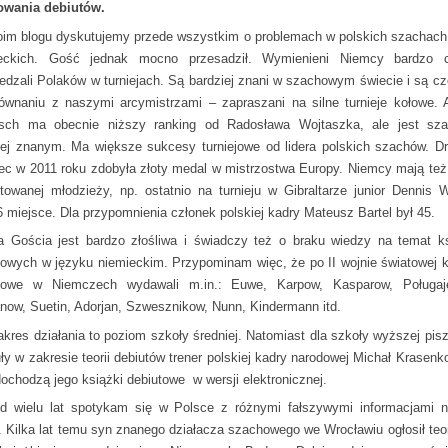
iowania debiutów.
im blogu dyskutujemy przede wszystkim o problemach w polskich szachach,
eckich. Gość jednak mocno przesadził. Wymienieni Niemcy bardzo c
edzali Polaków w turniejach. Są bardziej znani w szachowym świecie i są cz
ównaniu z naszymi arcymistrzami – zapraszani na silne turnieje kołowe. A
tsch ma obecnie niższy ranking od Radosława Wojtaszka, ale jest sza
iej znanym. Ma większe sukcesy turniejowe od lidera polskich szachów. D
ec w 2011 roku zdobyła złoty medal w mistrzostwa Europy. Niemcy mają też
ntowanej młodzieży, np. ostatnio na turnieju w Gibraltarze junior Dennis 
 6 miejsce. Dla przypomnienia członek polskiej kadry Mateusz Bartel był 45.
 Gościa jest bardzo złośliwa i świadczy też o braku wiedzy na temat k
owych w języku niemieckim. Przypominam więc, że po II wojnie światowej k
towe w Niemczech wydawali m.in.: Euwe, Karpow, Kasparow, Poługaj
now, Suetin, Adorjan, Szwesznikow, Nunn, Kindermann itd.
akres działania to poziom szkoły średniej. Natomiast dla szkoły wyższej pis
uły w zakresie teorii debiutów trener polskiej kadry narodowej Michał Krasenk
dochodzą jego książki debiutowe w wersji elektronicznej.
d wielu lat spotykam się w Polsce z różnymi fałszywymi informacjami 
. Kilka lat temu syn znanego działacza szachowego we Wrocławiu ogłosił teor