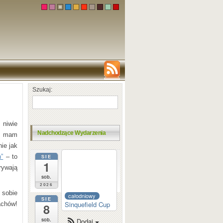
Szukaj:
 niwie
Nadchodzące Wydarzenia
ie mam
ie jak
”
– to
SIE
całodniowy
1
Dortmund
rywają
Sparkassen
sob.
2026
 sobie
całodniowy
SIE
Sinquefield Cup
achów!
8
sob.
Dodaj