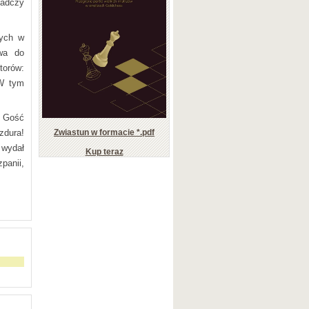
iadczy
wych w
awa do
torów:
 W tym
m Gość
zdura!
Zwiastun w formacie *.pdf
 wydał
Kup teraz
panii,