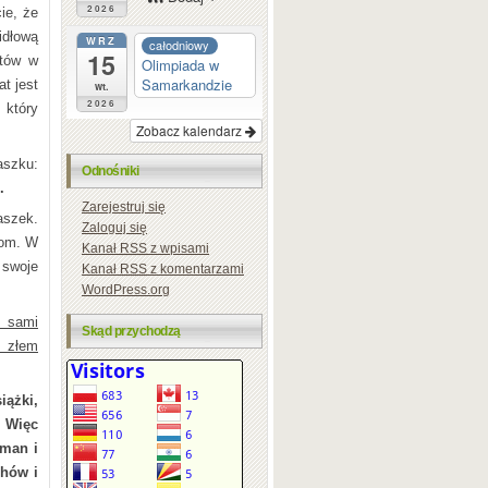
2026
ie, że
idłową
WRZ
całodniowy
15
utów w
Olimpiada w
Samarkandzie
at jest
wt.
2026
 który
Zobacz kalendarz
aszku:
Odnośniki
.
Zarejestruj się
aszek.
Zaloguj się
iom. W
Kanał
RSS
z wpisami
 swoje
Kanał
RSS
z komentarzami
WordPress.org
o sami
Skąd przychodzą
ś złem
iążki,
. Więc
dman i
chów i