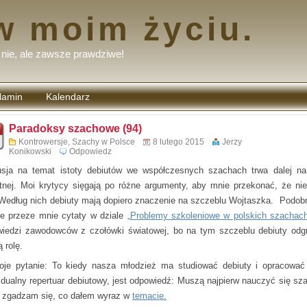
w moim życiu.
nie, ale zawsze prawdziwe!
lamin
Kalendarz
tarzy
Paradoksy szachowe (94)
Kontrowersje
,
Szachy w Polsce
8 lutego 2015
Jerzy
Konikowski
Odpowiedz
sja na temat istoty debiutów we współczesnych szachach trwa dalej na
tnej. Moi krytycy sięgają po różne argumenty, aby mnie przekonać, że n
. Według nich debiuty mają dopiero znaczenie na szczeblu Wojtaszka. Podobn
e przeze mnie cytaty w dziale
„Problemy szkoleniowe w polskich szachach
iedzi zawodowców z czołówki światowej, bo na tym szczeblu debiuty odg
ą rolę.
je pytanie: To kiedy nasza młodzież ma studiować debiuty i opracować
idualny repertuar debiutowy, jest odpowiedź: Muszą najpierw nauczyć się sz
 zgadzam się, co dałem wyraz w
temacie
.