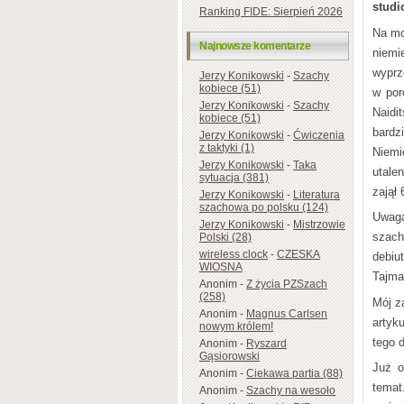
stud
Ranking FIDE: Sierpień 2026
Na mo
Najnowsze komentarze
niemi
wyprz
Jerzy Konikowski
-
Szachy
kobiece (51)
w por
Jerzy Konikowski
-
Szachy
Naidi
kobiece (51)
bardz
Jerzy Konikowski
-
Ćwiczenia
z taktyki (1)
Niemi
Jerzy Konikowski
-
Taka
utale
sytuacja (381)
zajął
Jerzy Konikowski
-
Literatura
szachowa po polsku (124)
Uwaga
Jerzy Konikowski
-
Mistrzowie
szach
Polski (28)
wireless clock
-
CZESKA
debiu
WIOSNA
Tajma
Anonim
-
Z życia PZSzach
(258)
Mój z
Anonim
-
Magnus Carlsen
artyk
nowym królem!
tego 
Anonim
-
Ryszard
Gąsiorowski
Już o
Anonim
-
Ciekawa partia (88)
temat
Anonim
-
Szachy na wesoło