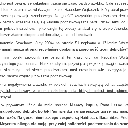
edno jest pewne, że debiutami trzeba się zająć bardzo szybko. Całe szczęśc
roblem zrozumiał we właściwym czasie Radosław Wojtaszek, który obrał praw
 swojego rozwoju szachowego. Na „złość” wszystkim przeciwnikom debi
– bardzo wcześnie zajął się właśnie początkową fazą partii i dzięki temu od l
em polskich szachów. Tylko dzięki tej wiedzy znalazł się w ekipie Ananda,
ebował właśnie eksperta od debiutów, a nie od końcówek.
oramie Szachowej (luty 2004) na stronie 51 napisano o 17-letnim Wojt
 najsilniejszą stroną jest właśnie doskonała znajomość teorii debiutów”
 inny polski zawodnik nie osiągnął tej klasy gry, co Radosław Wojt
zyna tego jest banalna: Nasze kadry nie przywiązują większej uwagi otwarc
z silniejszymi od siebie przeciwnikami nasi arcymistrzowie przegrywają
ynki bardzo często już w fazie początkowej!
emu negatywnemu zjawisku w polskich szachach sprzyjają od lat częst
rzy lub fachowcy w sferze szkolenia, dla których debiut jest jakim
ecznym!
 w prywatnym liście do mnie napisał:
Niemcy kupują Pana liczne ks
ują podobno debiuty, bo tak Pan twierdzi i grają jeszcze gorzej niż nasi
den wzór. Na górze niemieckiego zespołu są Naiditsch, Baramidze, Fri
Meyerem nikogo nie mają, przy całej solidności podchodzenia do sza