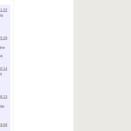
11:22
to
15:29
dne
na
00:14
li
08:13
stw
19:09