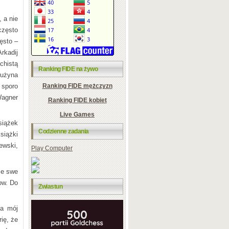
 a nie
zęsto
ęsto –
rkadij
chistą
Ranking FIDE na żywo
rużyna
 sporo
Ranking FIDE mężczyzn
Wagner
Ranking FIDE kobiet
Live Games
siążek
Codzienne zadania
siążki
ewski,
Play Computer
ze swe
ow. Do
Zwiastun
na mój
ię, że