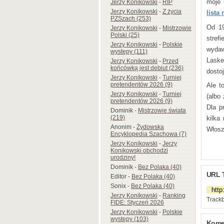
moje 
Jerzy Konikowski
-
RIP
Jerzy Konikowski
-
Z życia
lista
PZSzach (253)
Od 19
Jerzy Konikowski
-
Mistrzowie
Polski (25)
stref
Jerzy Konikowski
-
Polskie
wydaw
występy (111)
Laske
Jerzy Konikowski
-
Przed
końcówką jest debiut (236)
dosto
Jerzy Konikowski
-
Turniej
pretendentów 2026 (9)
Ale t
Jerzy Konikowski
-
Turniej
(albo
pretendentów 2026 (9)
Dla p
Dominik
-
Mistrzowie świata
(219)
kilka
Anonim
-
Żydowska
Włosz
Encyklopedia Szachowa (7)
Jerzy Konikowski
-
Jerzy
Konikowski obchodzi
urodziny!
Dominik
-
Bez Polaka (40)
URL 
Editor
-
Bez Polaka (40)
Sonix
-
Bez Polaka (40)
Jerzy Konikowski
-
Ranking
Trackb
FIDE: Styczeń 2026
Jerzy Konikowski
-
Polskie
występy (103)
Komen