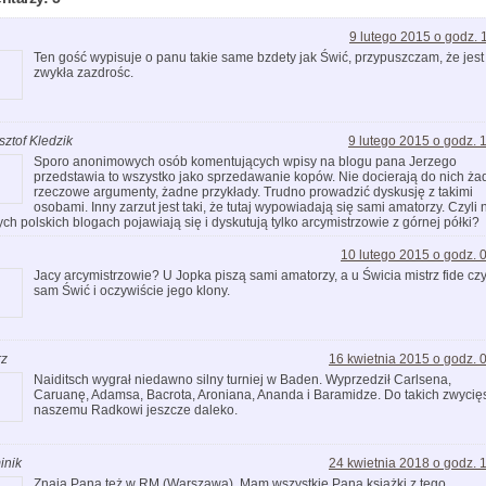
9 lutego 2015 o godz. 
Ten gość wypisuje o panu takie same bzdety jak Świć, przypuszczam, że jest 
zwykła zazdrośc.
sztof Kledzik
9 lutego 2015 o godz. 
Sporo anonimowych osób komentujących wpisy na blogu pana Jerzego
przedstawia to wszystko jako sprzedawanie kopów. Nie docierają do nich ża
rzeczowe argumenty, żadne przykłady. Trudno prowadzić dyskusję z takimi
osobami. Inny zarzut jest taki, że tutaj wypowiadają się sami amatorzy. Czyli 
ych polskich blogach pojawiają się i dyskutują tylko arcymistrzowie z górnej półki?
10 lutego 2015 o godz. 
Jacy arcymistrzowie? U Jopka piszą sami amatorzy, a u Świcia mistrz fide czy
sam Świć i oczywiście jego klony.
rz
16 kwietnia 2015 o godz. 
Naiditsch wygrał niedawno silny turniej w Baden. Wyprzedził Carlsena,
Caruanę, Adamsa, Bacrota, Aroniana, Ananda i Baramidze. Do takich zwycię
naszemu Radkowi jeszcze daleko.
inik
24 kwietnia 2018 o godz. 
Znają Pana też w RM (Warszawa). Mam wszystkie Pana książki z tego