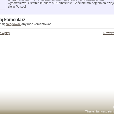
wydawnictwa. Ostatnio kupiłem o Rubinsteinie. Gość nie ma pojęcia co dziej
się w Polsce!
aj komentarz
 się
zalogować
aby móc komentować.
e wpisy
Nowsze
Theme:
flashcast
, tłu