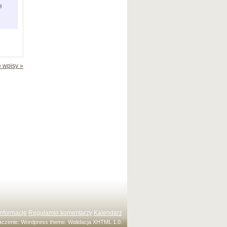
e
 wpisy »
Informacje
Regulamin komentarzy
Kalendarz
maczenie:
Wordpress theme
. Walidacja
XHTML 1.0
.