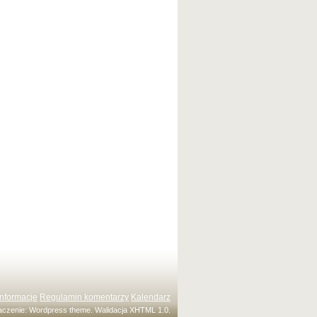
Informacje
Regulamin komentarzy
Kalendarz
maczenie:
Wordpress theme
. Walidacja
XHTML 1.0
.