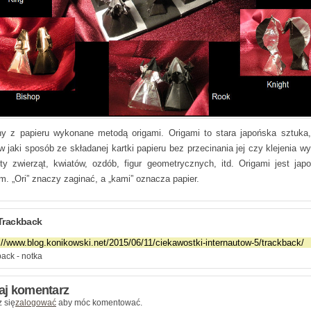
y z papieru wykonane metodą origami. Origami to stara japońska sztuka,
w jaki sposób ze składanej kartki papieru bez przecinania jej czy klejenia w
łty zwierząt, kwiatów, ozdób, figur geometrycznych, itd. Origami jest jap
m. „Ori” znaczy zaginać, a „kami” oznacza papier.
Trackback
ack - notka
aj komentarz
 się
zalogować
aby móc komentować.