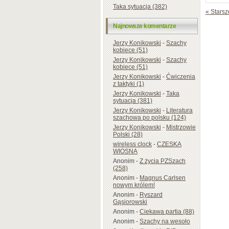
Taka sytuacja (382)
« Starsz
Najnowsze komentarze
Jerzy Konikowski
-
Szachy
kobiece (51)
Jerzy Konikowski
-
Szachy
kobiece (51)
Jerzy Konikowski
-
Ćwiczenia
z taktyki (1)
Jerzy Konikowski
-
Taka
sytuacja (381)
Jerzy Konikowski
-
Literatura
szachowa po polsku (124)
Jerzy Konikowski
-
Mistrzowie
Polski (28)
wireless clock
-
CZESKA
WIOSNA
Anonim
-
Z życia PZSzach
(258)
Anonim
-
Magnus Carlsen
nowym królem!
Anonim
-
Ryszard
Gąsiorowski
Anonim
-
Ciekawa partia (88)
Anonim
-
Szachy na wesoło