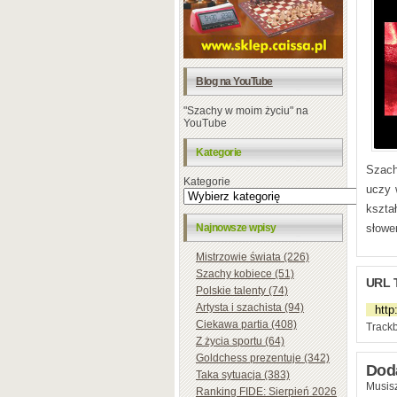
Blog na YouTube
"Szachy w moim życiu" na
YouTube
Kategorie
Szach
Kategorie
uczy 
kszta
Najnowsze wpisy
słowe
Mistrzowie świata (226)
Szachy kobiece (51)
URL 
Polskie talenty (74)
Artysta i szachista (94)
Ciekawa partia (408)
Trackb
Z życia sportu (64)
Goldchess prezentuje (342)
Dod
Taka sytuacja (383)
Musisz
Ranking FIDE: Sierpień 2026