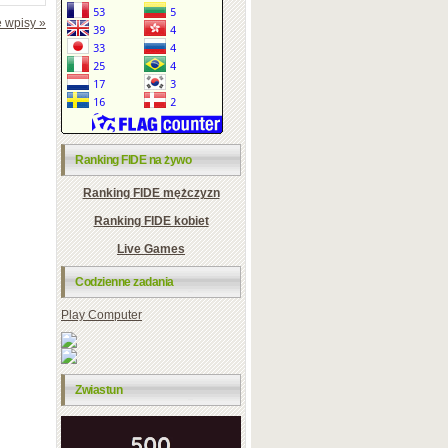
 wpisy »
Ranking FIDE na żywo
Ranking FIDE mężczyzn
Ranking FIDE kobiet
Live Games
Codzienne zadania
Play Computer
Zwiastun