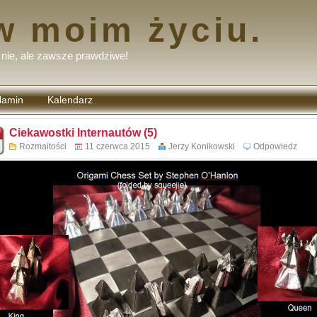
w moim życiu.
nie, ale zawsze prawdziwe!
lamin
Kalendarz
tarzy
Ciekawostki Internautów (5)
Rozmaitości
11 czerwca 2015
Jerzy Konikowski
Odpowiedz