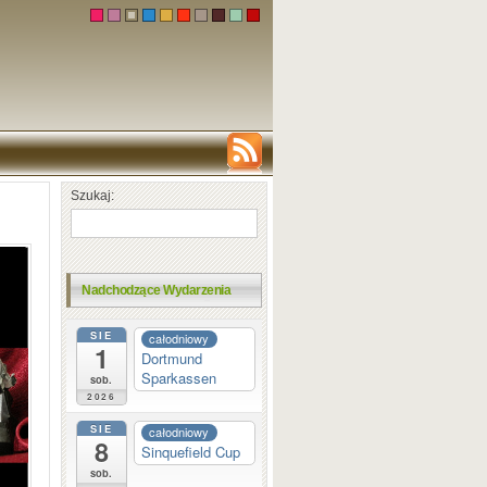
Szukaj:
Nadchodzące Wydarzenia
SIE
całodniowy
1
Dortmund
Sparkassen
sob.
2026
SIE
całodniowy
8
Sinquefield Cup
sob.