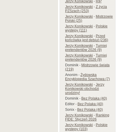
Jerzy Konikowski
-
RIP
Jerzy Konikowski
-
Z życia
PZSzach (253)
Jerzy Konikowski
-
Mistrzowie
Polski (25)
Jerzy Konikowski
-
Polskie
występy (111)
Jerzy Konikowski
-
Przed
końcówką jest debiut (236)
Jerzy Konikowski
-
Turniej
pretendentów 2026 (9)
Jerzy Konikowski
-
Turniej
pretendentów 2026 (9)
Dominik
-
Mistrzowie świata
(219)
Anonim
-
Żydowska
Encyklopedia Szachowa (7)
Jerzy Konikowski
-
Jerzy
Konikowski obchodzi
urodziny!
Dominik
-
Bez Polaka (40)
Editor
-
Bez Polaka (40)
Sonix
-
Bez Polaka (40)
Jerzy Konikowski
-
Ranking
FIDE: Styczeń 2026
Jerzy Konikowski
-
Polskie
występy (103)