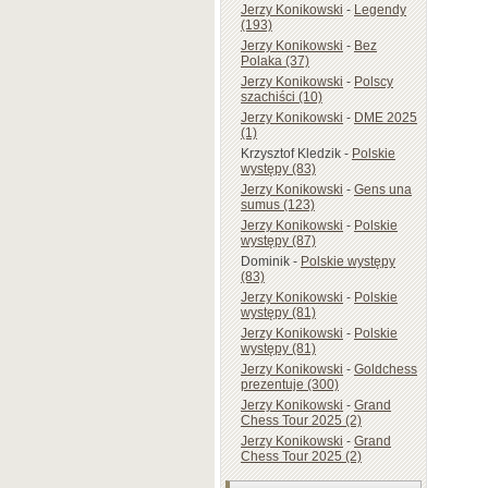
Jerzy Konikowski
-
Legendy
(193)
Jerzy Konikowski
-
Bez
Polaka (37)
Jerzy Konikowski
-
Polscy
szachiści (10)
Jerzy Konikowski
-
DME 2025
(1)
Krzysztof Kledzik
-
Polskie
występy (83)
Jerzy Konikowski
-
Gens una
sumus (123)
Jerzy Konikowski
-
Polskie
występy (87)
Dominik
-
Polskie występy
(83)
Jerzy Konikowski
-
Polskie
występy (81)
Jerzy Konikowski
-
Polskie
występy (81)
Jerzy Konikowski
-
Goldchess
prezentuje (300)
Jerzy Konikowski
-
Grand
Chess Tour 2025 (2)
Jerzy Konikowski
-
Grand
Chess Tour 2025 (2)