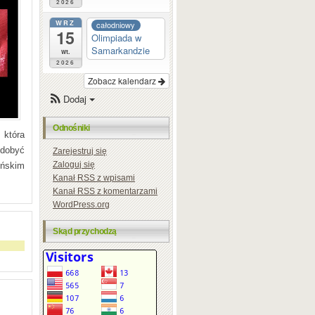
2026
WRZ
całodniowy
15
Olimpiada w
Samarkandzie
wt.
2026
Zobacz kalendarz
Dodaj
Odnośniki
 która
ydobyć
Zarejestruj się
Zaloguj się
ońskim
Kanał
RSS
z wpisami
Kanał
RSS
z komentarzami
WordPress.org
Skąd przychodzą