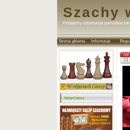
Szachy 
Podajemy informacje pomyślne lub 
Strona główna
Informacje
Regu
komen
cze
11
Sklep Caissa