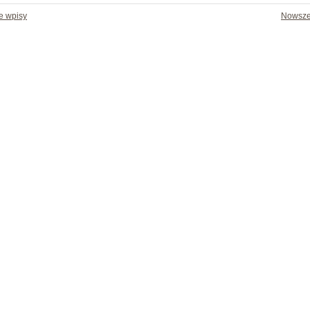
e wpisy
Nowsze