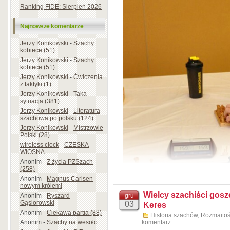
Ranking FIDE: Sierpień 2026
Najnowsze komentarze
Jerzy Konikowski
-
Szachy
kobiece (51)
Jerzy Konikowski
-
Szachy
kobiece (51)
Jerzy Konikowski
-
Ćwiczenia
z taktyki (1)
Jerzy Konikowski
-
Taka
sytuacja (381)
Jerzy Konikowski
-
Literatura
szachowa po polsku (124)
Jerzy Konikowski
-
Mistrzowie
Polski (28)
wireless clock
-
CZESKA
WIOSNA
Anonim
-
Z życia PZSzach
(258)
Anonim
-
Magnus Carlsen
nowym królem!
Wielcy szachiści gosz
gru
Anonim
-
Ryszard
Gąsiorowski
03
Keres
Anonim
-
Ciekawa partia (88)
Historia szachów
,
Rozmaitoś
Źródło
komentarz
Anonim
-
Szachy na wesoło