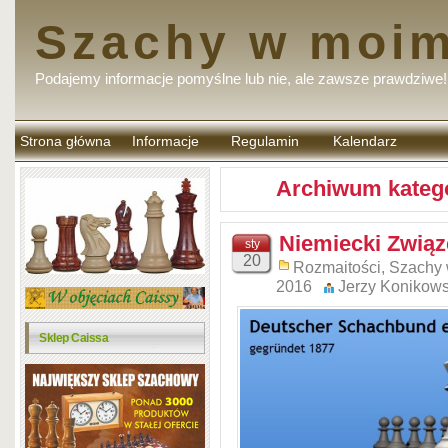
Szachy w moim
Podajemy informacje pomyślne lub nie, ale zawsze prawdziwe!
Strona główna
Informacje
Regulamin
Kalendarz
komentarzy
Archiwum katego
Niemiecki Zwią
sty
20
Rozmaitości
,
Szachy
2016
Jerzy Konikows
Sklep Caissa