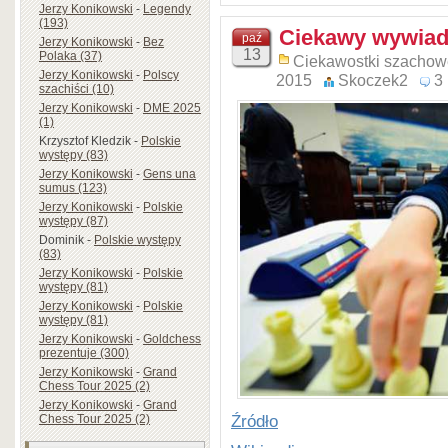
Jerzy Konikowski
-
Legendy
Partia Szabo – Keres, Szcza
(193)
Ciekawy wywiad 
paź
Jerzy Konikowski
-
Bez
7 stycznia 2016r. minie
13
Polaka (37)
Ciekawostki szachow
szachowego arcymistrza P
Jerzy Konikowski
-
Polscy
2015
Skoczek2
3
szachiści (10)
„Wiecznie Drugiego”. N
Jerzy Konikowski
-
DME 2025
reprezentant ZSRR, lecz p
(1)
Krzysztof Kledzik
-
Polskie
Estonii.
występy (83)
W 1950r. wygrał turniej w Sz
Jerzy Konikowski
-
Gens una
sumus (123)
W 1938r., po wygraniu Tur
Jerzy Konikowski
-
Polskie
występy (87)
prawo do gry w meczu 
Dominik
-
Polskie występy
Aleksandrowi Alechinowi .
(83)
Jerzy Konikowski
-
Polskie
wybuchu II wojny świat
występy (81)
zorganizowany w 1948 r.
Jerzy Konikowski
-
Polskie
występy (81)
zwycięzcę okrzyknięto nowy
Jerzy Konikowski
-
Goldchess
tego czasu Paul Keres prz
prezentuje (300)
pretendentów do walki o tytuł
Jerzy Konikowski
-
Grand
Chess Tour 2025 (2)
uczestnikiem turniejów kand
Jerzy Konikowski
-
Grand
Źródło
Zurych 1953r. (2-4 miejsce)
Chess Tour 2025 (2)
1959 r. (2 miejsce) i Curacao