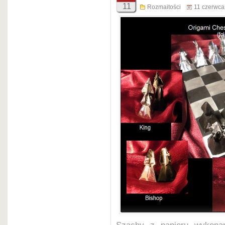
11
Rozmaitości
11 czerwca
Partia Pogats-Keres, Szcza