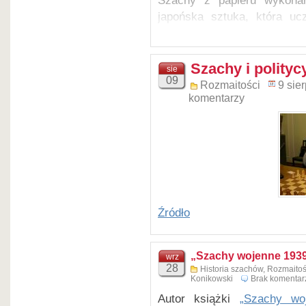
Szachy z papieru wykonan
japońska sztuka, która uc
papieru bez przecinania jej 
kwiatów, ozdób, figur geome
słowem. „Ori” znaczy zagina
Szachy i polityc
sie
09
Rozmaitości
9 sie
komentarzy
Źródło
Awerbach – Keres, Szczawn
„Szachy wojenne 1939
wrz
28
Historia szachów
,
Rozmaitoś
Konikowski
Brak komentar
Autor książki
„Szachy wo