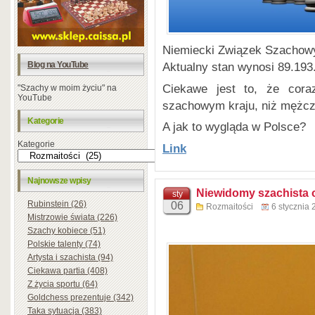
Niemiecki Związek Szachowy
Blog na YouTube
Aktualny stan wynosi 89.193
Ciekawe jest to, że cora
"Szachy w moim życiu" na
YouTube
szachowym kraju, niż mężcz
Kategorie
A jak to wygląda w Polsce?
Kategorie
Link
Najnowsze wpisy
Niewidomy szachista 
sty
Rubinstein (26)
06
Rozmaitości
6 stycznia
Mistrzowie świata (226)
Szachy kobiece (51)
Polskie talenty (74)
Artysta i szachista (94)
Ciekawa partia (408)
Z życia sportu (64)
Goldchess prezentuje (342)
Taka sytuacja (383)