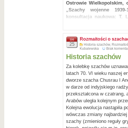
Ostrowie Wielkopolskim, o
„Szachy wojenne 1939-
konsultacja naukowa: T. L
Patronat nad wydawnict
Tomasz Delega i wicepreze
Spotkanie połączone było z 
Rozmaitości o szacha
sie
25
Historia szachów
,
Rozmaitoś
szachowe. Gości przywitali d
Kubalewska
Brak komenta
Wielkopolskim Włodzimierz
Historia szachów
Dudziński.
Za kolebkę szachów uznawan
Pierwszym z prelegentów b
latach 70. VI wieku naszej er
przedstawił zgromadzony
dworze szacha Chusrau I An
Mrossa. Mross był już boh
w darze od indyjskiego radży
r., kiedy to niemieckie t
przekształcona w czatrang, 
zostało m. in. na popula
Arabów uległa kolejnym prze
Henryk pracuje nad cenn
Kolejna ewolucja nastąpiła po
biogramów szachistów –
wówczas zmiany najbardziej
profesorów uniwersyteckic
szachy (zmieniono reguły gr
psychologów czy humanistó