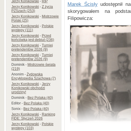
Jerzy Konikowski
-
RIP
Marek Ścisły
udostępnił na
Jerzy Konikowski
-
Z życia
skorygowałem na podstaw
PZSzach (253)
Jerzy Konikowski
-
Mistrzowie
Filipowicza:
Polski (25)
Jerzy Konikowski
-
Polskie
występy (111)
Jerzy Konikowski
-
Przed
końcówką jest debiut (236)
Jerzy Konikowski
-
Turniej
pretendentów 2026 (9)
Jerzy Konikowski
-
Turniej
pretendentów 2026 (9)
Dominik
-
Mistrzowie świata
(219)
Anonim
-
Żydowska
Encyklopedia Szachowa (7)
Jerzy Konikowski
-
Jerzy
Konikowski obchodzi
urodziny!
Dominik
-
Bez Polaka (40)
Editor
-
Bez Polaka (40)
Sonix
-
Bez Polaka (40)
Jerzy Konikowski
-
Ranking
FIDE: Styczeń 2026
Jerzy Konikowski
-
Polskie
występy (103)