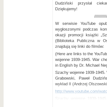
Dudziński przysłał ciek
Dziękujemy!
//////////
W serwisie YouTube opub
wygłoszonymi podczas konf
okazji promocji książki „
(Biblioteka Publiczna w O
znajdują się linki do filmów:
(Here are links to the YouTu
wojenne 1939-1945. War ches
in English by Dr. Michael Ne
Szachy wojenne 1939-1945. 
Grabowski, Paweł Dudzińs
wykład II (Andrzej Olszowski
http://www.youtube.com/wa
Szachy wojenne 1939-1945.
Olszowski), wykład III (Dr. 