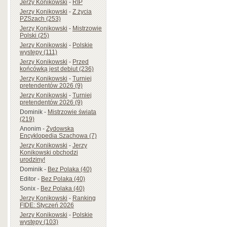
Jerzy Konikowski
-
RIP
Jerzy Konikowski
-
Z życia
PZSzach (253)
Jerzy Konikowski
-
Mistrzowie
Polski (25)
Jerzy Konikowski
-
Polskie
występy (111)
Jerzy Konikowski
-
Przed
końcówką jest debiut (236)
Jerzy Konikowski
-
Turniej
pretendentów 2026 (9)
Jerzy Konikowski
-
Turniej
pretendentów 2026 (9)
Dominik
-
Mistrzowie świata
(219)
Anonim
-
Żydowska
Encyklopedia Szachowa (7)
Jerzy Konikowski
-
Jerzy
Konikowski obchodzi
urodziny!
Dominik
-
Bez Polaka (40)
Editor
-
Bez Polaka (40)
Sonix
-
Bez Polaka (40)
Jerzy Konikowski
-
Ranking
FIDE: Styczeń 2026
Jerzy Konikowski
-
Polskie
występy (103)