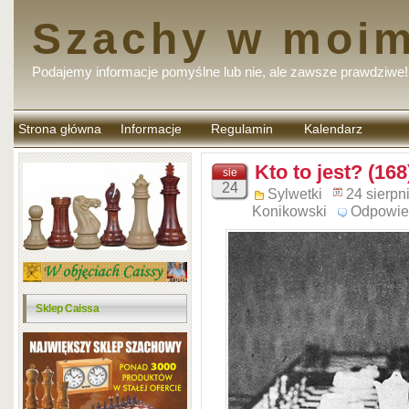
Szachy w moim
Podajemy informacje pomyślne lub nie, ale zawsze prawdziwe!
Strona główna
Informacje
Regulamin
Kalendarz
komentarzy
Kto to jest? (168
sie
24
Sylwetki
24 sierpn
Konikowski
Odpowie
Sklep Caissa