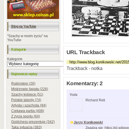
Blog na YouTube
"Szachy w moim życiu" na
YouTube
Kategorie
URL Trackback
Kategorie
Trackback - notka
Najnowsze wpisy
Komentarzy: 2
Rubinstein (26)
Mistrzowie świata (226)
Szachy kobiece (51)
Yoda
Polskie talenty (74)
Richard Reti
Artysta i szachista (94)
Ciekawa partia (408)
Z życia sportu (64)
Goldchess prezentuje (342)
Jerzy Konikowski
Taka sytuacja (383)
Zgadza się:
https://pl.wiki