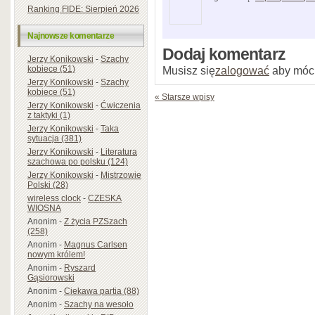
Ranking FIDE: Sierpień 2026
Najnowsze komentarze
Dodaj komentarz
Jerzy Konikowski
-
Szachy
kobiece (51)
Musisz się
zalogować
aby móc
Jerzy Konikowski
-
Szachy
kobiece (51)
« Starsze wpisy
Jerzy Konikowski
-
Ćwiczenia
z taktyki (1)
Jerzy Konikowski
-
Taka
sytuacja (381)
Jerzy Konikowski
-
Literatura
szachowa po polsku (124)
Jerzy Konikowski
-
Mistrzowie
Polski (28)
wireless clock
-
CZESKA
WIOSNA
Anonim
-
Z życia PZSzach
(258)
Anonim
-
Magnus Carlsen
nowym królem!
Anonim
-
Ryszard
Gąsiorowski
Anonim
-
Ciekawa partia (88)
Anonim
-
Szachy na wesoło