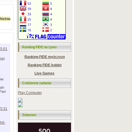
Ranking FIDE na żywo
15:01
Ranking FIDE mężczyzn
ając
Ranking FIDE kobiet
Live Games
sów
Codzienne zadania
Pan
 Pan
Play Computer
15:31
Zwiastun
hil-