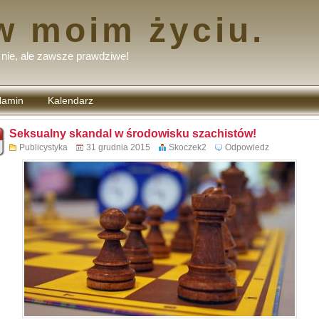
w moim życiu.
nie, ale zawsze prawdziwe!
lamin
Kalendarz
tarzy
Seksualny skandal w środowisku szachistów!
Publicystyka
31 grudnia 2015
Skoczek2
Odpowiedz