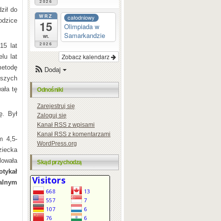
2026
ził do
WRZ
całodniowy
odzice
15
Olimpiada w
Samarkandzie
wt.
2026
15 lat
Zobacz kalendarz
lu lat
etodę
Dodaj
szych
ała tę
Odnośniki
Zarejestruj się
ę. Był
Zaloguj się
Kanał
RSS
z wpisami
Kanał
RSS
z komentarzami
m 4,5-
WordPress.org
ziecka
lowała
Skąd przychodzą
otykał
alnym