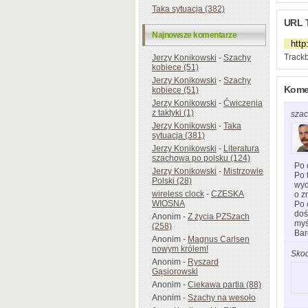
Taka sytuacja (382)
URL 
Najnowsze komentarze
Trackb
Jerzy Konikowski
-
Szachy
kobiece (51)
Jerzy Konikowski
-
Szachy
Kome
kobiece (51)
Jerzy Konikowski
-
Ćwiczenia
z taktyki (1)
szac
Jerzy Konikowski
-
Taka
sytuacja (381)
Jerzy Konikowski
-
Literatura
szachowa po polsku (124)
Po 
Jerzy Konikowski
-
Mistrzowie
Po 
Polski (28)
wyd
wireless clock
-
CZESKA
o z
WIOSNA
Po 
doś
Anonim
-
Z życia PZSzach
myś
(258)
Bar
Anonim
-
Magnus Carlsen
nowym królem!
Sko
Anonim
-
Ryszard
Gąsiorowski
Anonim
-
Ciekawa partia (88)
Anonim
-
Szachy na wesoło