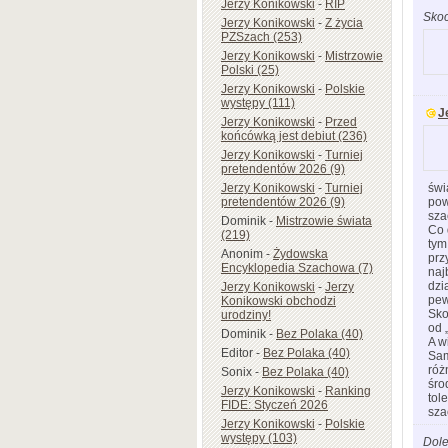
Jerzy Konikowski
-
RIP
Sko
Jerzy Konikowski
-
Z życia
PZSzach (253)
Jerzy Konikowski
-
Mistrzowie
Polski (25)
Jerzy Konikowski
-
Polskie
występy (111)
J
Jerzy Konikowski
-
Przed
końcówką jest debiut (236)
Jerzy Konikowski
-
Turniej
pretendentów 2026 (9)
Jerzy Konikowski
-
Turniej
świ
pretendentów 2026 (9)
pow
sza
Dominik
-
Mistrzowie świata
Co 
(219)
tym
Anonim
-
Żydowska
prz
Encyklopedia Szachowa (7)
naj
dzi
Jerzy Konikowski
-
Jerzy
pew
Konikowski obchodzi
Sko
urodziny!
od 
Dominik
-
Bez Polaka (40)
A w
Editor
-
Bez Polaka (40)
Sam
róż
Sonix
-
Bez Polaka (40)
śro
Jerzy Konikowski
-
Ranking
tol
FIDE: Styczeń 2026
sza
Jerzy Konikowski
-
Polskie
występy (103)
Dol