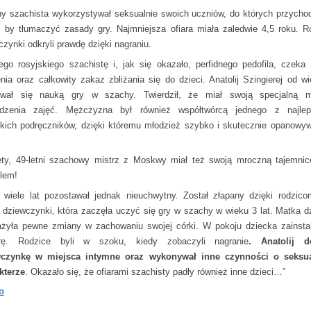
ny szachista wykorzystywał seksualnie swoich uczniów, do których przychod
 by tłumaczyć zasady gry. Najmniejsza ofiara miała zaledwie 4,5 roku. R
czynki odkryli prawdę dzięki nagraniu.
ego rosyjskiego szachistę i, jak się okazało, perfidnego pedofila, czeka 
enia oraz całkowity zakaz zbliżania się do dzieci. Anatolij Szingierej od wie
wał się nauką gry w szachy. Twierdził, że miał swoją specjalną m
dzenia zajęć. Mężczyzna był również współtwórcą jednego z najlep
skich podręczników, dzięki któremu młodzież szybko i skutecznie opanowyw
ety, 49-letni szachowy mistrz z Moskwy miał też swoją mroczną tajemnic
ilem!
 wiele lat pozostawał jednak nieuchwytny. Został złapany dzięki rodzico
ej dziewczynki, która zaczęła uczyć się gry w szachy w wieku 3 lat. Matka d
żyła pewne zmiany w zachowaniu swojej córki. W pokoju dziecka zainsta
rę. Rodzice byli w szoku, kiedy zobaczyli nagranie
. Anatolij d
wczynkę
w miejsca intymne
oraz wykonywał inne czynności o seksu
kterze
. Okazało się, że ofiarami szachisty padły również inne dzieci…”
o