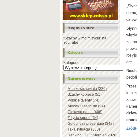
„Słyn
domu,
dziew
Słynn
Blog na YouTube
więzi
"Szachy w moim życiu" na
zajmo
YouTube
prowa
Kategorie
rosyj
grę.
Kategorie
Niest
pedof
Najnowsze wpisy
Przez
Mistrzowie świata (226)
letni
Szachy kobiece (51)
zauwa
Polskie talenty (74)
kame
Artysta i szachista (94)
Ciekawa partia (408)
dzie
Z życia sportu (64)
chara
Goldchess prezentuje (342)
Źródł
Taka sytuacja (383)
Ranking FIDE: Sierpień 2026