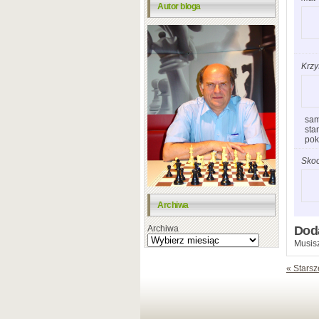
Autor bloga
Krzy
sam
sta
pok
Sko
Archiwa
Archiwa
Dod
Musisz
« Starsz