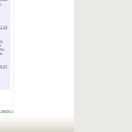
h
21:19
ką
e
chy
 w
16:47
 wpisy »