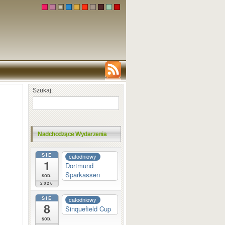
Szukaj:
Nadchodzące Wydarzenia
SIE
całodniowy
1
Dortmund
Sparkassen
sob.
2026
SIE
całodniowy
8
Sinquefield Cup
sob.