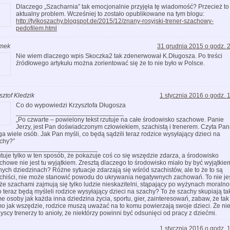
Dlaczego „Szacharnia” tak emocjonalnie przyjęła tę wiadomość? Przecież to 
aktualny problem. Wcześniej to zostało opublikowane na tym blogu:
http://tylkoszachy.blogspot.de/2015/12/znany-rosyjski-trener-szachowy-
pedofilem.html
mek
31 grudnia 2015 o godz. 
Nie wiem dlaczego wpis Skoczka2 tak zdenerwował K.Długosza. Po treści
źródłowego artykułu można zorientować się że to nie było w Polsce.
sztof Kledzik
1 stycznia 2016 o godz. 
Co do wypowiedzi Krzysztofa Długosza
______________________________
„Po czwarte – powielony tekst rzutuje na całe środowisko szachowe. Panie
Jerzy, jest Pan doświadczonym człowiekiem, szachistą i trenerem. Czyta Pa
ga wiele osób. Jak Pan myśli, co będą sądzili teraz rodzice wysyłający dzieci na
chy?”
____________________________
tuje tylko w ten sposób, że pokazuje coś co się wszędzie zdarza, a środowisko
chowe nie jest tu wyjątkiem. Zresztą dlaczego to środowisko miało by być wyjątkie
nych dziedzinach? Różne sytuacje zdarzają się wśród szachistów, ale to że to są
chiści, nie może stanowić powodu do ukrywania negatywnych zachowań. To nie je
 że szachami zajmują się tylko ludzie nieskazitelni, stąpający po wyżynach moralno
o teraz będą myśleli rodzice wysyłający dzieci na szachy? To że szachy skupiają ta
e osoby jak każda inna dziedzina życia, sportu, gier, zainteresowań, zabaw, że tak
o jak wszędzie, rodzice muszą uważać na to komu powierzają swoje dzieci. Że ni
yscy trenerzy to anioły, że niektórzy powinni być odsunięci od pracy z dziećmi.
1 stycznia 2016 o godz. 