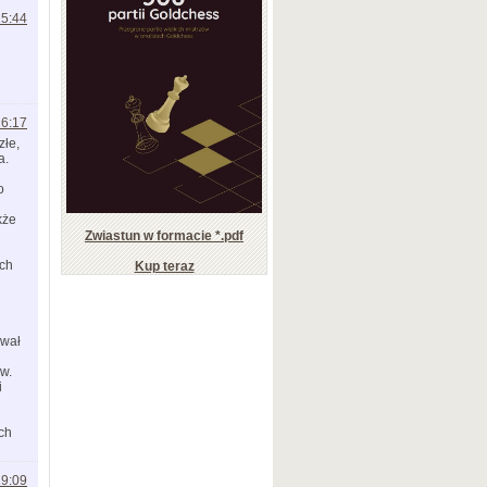
15:44
16:17
złe,
a.
o
kże
Zwiastun w formacie *.pdf
ych
Kup teraz
ywał
w.
i
ych
19:09