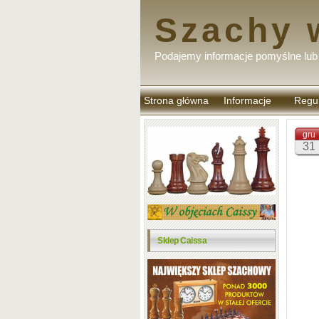
Szachy 
Podajemy informacje pomyślne lub 
Strona główna
Informacje
Regu
komen
gru
31
Sklep Caissa