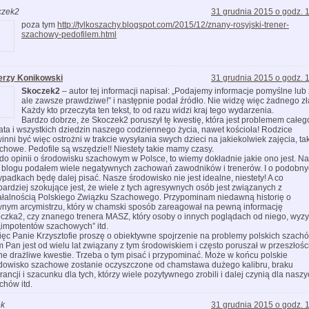
czek2
31 grudnia 2015 o godz. 
poza tym
http://tylkoszachy.blogspot.com/2015/12/znany-rosyjski-trener-
szachowy-pedofilem.html
erzy Konikowski
31 grudnia 2015 o godz. 
Skoczek2
– autor tej informacji napisał: „Podajemy informacje pomyślne lub 
ale zawsze prawdziwe!” i następnie podał źródło. Nie widzę więc żadnego zł
Każdy kto przeczyta ten tekst, to od razu widzi kraj tego wydarzenia.
Bardzo dobrze, że Skoczek2 poruszył tę kwestię, która jest problemem całeg
ata i wszystkich dziedzin naszego codziennego życia, nawet kościoła! Rodzice
inni być więc ostrożni w trakcie wysyłania swych dzieci na jakiekolwiek zajęcia, ta
chowe. Pedofile są wszędzie!! Niestety takie mamy czasy.
do opinii o środowisku szachowym w Polsce, to wiemy dokładnie jakie ono jest. Na
 blogu podałem wiele negatywnych zachowań zawodników i trenerów. I o podobn
ypadkach będę dalej pisać. Nasze środowisko nie jest idealne, niestety! A co
bardziej szokujące jest, że wiele z tych agresywnych osób jest związanych z
ałalnością Polskiego Związku Szachowego. Przypominam niedawną historię o
nym arcymistrzu, który w chamski sposób zareagował na pewną informację
czka2, czy znanego trenera MASZ, który osoby o innych poglądach od niego, wyz
„impotentów szachowych” itd.
ięc Panie Krzysztofie proszę o obiektywne spojrzenie na problemy polskich szachó
 Pan jest od wielu lat związany z tym środowiskiem i często poruszał w przeszłośc
ne drażliwe kwestie. Trzeba o tym pisać i przypominać. Może w końcu polskie
dowisko szachowe zostanie oczyszczone od chamstawa dużego kalibru, braku
erancji i szacunku dla tych, którzy wiele pozytywnego zrobili i dalej czynią dla nasz
chów itd.
ek
31 grudnia 2015 o godz. 