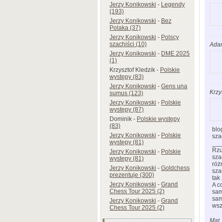
Jerzy Konikowski
-
Legendy
(193)
Jerzy Konikowski
-
Bez
Polaka (37)
Jerzy Konikowski
-
Polscy
szachiści (10)
Ada
Jerzy Konikowski
-
DME 2025
(1)
Krzysztof Kledzik
-
Polskie
występy (83)
Jerzy Konikowski
-
Gens una
Krzy
sumus (123)
Jerzy Konikowski
-
Polskie
występy (87)
Dominik
-
Polskie występy
(83)
blo
Jerzy Konikowski
-
Polskie
sza
występy (81)
__
Rzu
Jerzy Konikowski
-
Polskie
sza
występy (81)
róż
Jerzy Konikowski
-
Goldchess
sza
prezentuje (300)
tak
Jerzy Konikowski
-
Grand
A c
Chess Tour 2025 (2)
sam
sam
Jerzy Konikowski
-
Grand
wsz
Chess Tour 2025 (2)
Mat