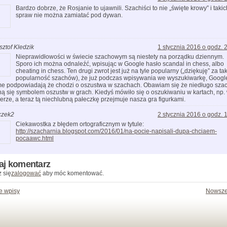
Bardzo dobrze, że Rosjanie to ujawnili. Szachiści to nie „święte krowy” i takic
spraw nie można zamiatać pod dywan.
sztof Kledzik
1 stycznia 2016 o godz. 
Nieprawidłowości w świecie szachowym są niestety na porządku dziennym.
Sporo ich można odnaleźć, wpisując w Google hasło scandal in chess, albo
cheating in chess. Ten drugi zwrot jest już na tyle popularny („dziękuję” za ta
popularność szachów), że już podczas wpisywania we wyszukiwarkę, Googl
e podpowiadają że chodzi o oszustwa w szachach. Obawiam się że niedługo sza
ną się symbolem oszustw w grach. Kiedyś mówiło się o oszukiwaniu w kartach, np.
erze, a teraz tą niechlubną pałeczkę przejmuje nasza gra figurkami.
czek2
2 stycznia 2016 o godz. 
Ciekawostka z błędem ortograficznym w tytule:
http://szacharnia.blogspot.com/2016/01/na-pocie-napisali-dupa-chciaem-
pocaawc.html
aj komentarz
 się
zalogować
aby móc komentować.
e wpisy
Nowsze