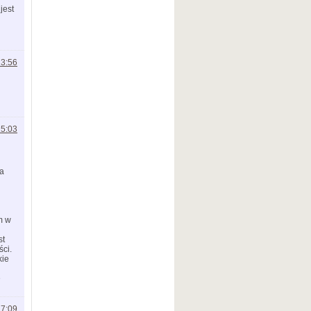
jest
23:56
15:03
na
m w
st
ści.
kie
e
17:09