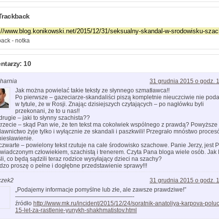
Trackback
ack - notka
ntarzy: 10
harnia
31 grudnia 2015 o godz. 
Jak można powielać takie teksty ze słynnego szmatławca!!
Po pierwsze – gazeciarze-skandaliści piszą kompletnie nieuczciwie nie pod
w tytule, że w Rosji. Znając dzisiejszych czytających – po nagłówku byli
przekonani, że to u nas!!
drugie – jaki to słynny szachista??
trzecie – skąd Pan wie, że ten tekst ma cokolwiek wspólnego z prawdą? Powyższe
awnictwo żyje tylko i wyłącznie ze skandali i paszkwili! Przegrało mnóstwo proce
niesławienie.
czwarte – powielony tekst rzutuje na całe środowisko szachowe. Panie Jerzy, jest 
wiadczonym człowiekiem, szachistą i trenerem. Czyta Pana bloga wiele osób. Jak
li, co będą sądzili teraz rodzice wysyłający dzieci na szachy?
dzo proszę o pełne i dogłębne przedstawienie sprawy!!!
czek2
31 grudnia 2015 o godz. 
„Podajemy informacje pomyślne lub złe, ale zawsze prawdziwe!”
————————————————————-
źródło
http://www.mk.ru/incident/2015/12/24/soratnik-anatoliya-karpova-poluc
15-let-za-rastlenie-yunykh-shakhmatistov.html