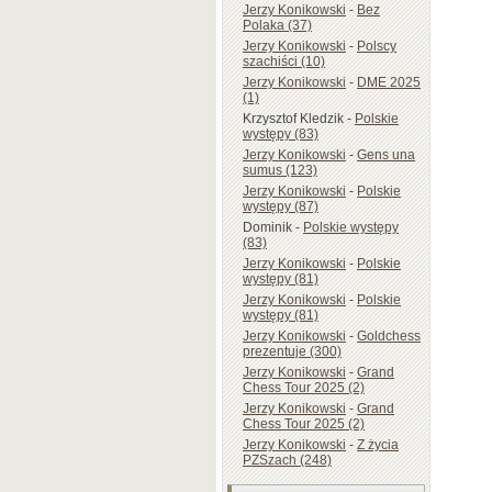
Jerzy Konikowski
-
Bez
Polaka (37)
Jerzy Konikowski
-
Polscy
szachiści (10)
Jerzy Konikowski
-
DME 2025
(1)
Krzysztof Kledzik
-
Polskie
występy (83)
Jerzy Konikowski
-
Gens una
sumus (123)
Jerzy Konikowski
-
Polskie
występy (87)
Dominik
-
Polskie występy
(83)
Jerzy Konikowski
-
Polskie
występy (81)
Jerzy Konikowski
-
Polskie
występy (81)
Jerzy Konikowski
-
Goldchess
prezentuje (300)
Jerzy Konikowski
-
Grand
Chess Tour 2025 (2)
Jerzy Konikowski
-
Grand
Chess Tour 2025 (2)
Jerzy Konikowski
-
Z życia
PZSzach (248)