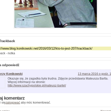
Trackback
ack - notka
a odpowiedź
erzy Konikowski
13 marca 2016 o godz. 
Okazuje się, że zagadka była trudna. Zdjęcie przedstawia Mateusza Bartla.
Więcej informacji na stronie:
http://www.szachypolskie.pl/mateusz-bartel/
aj komentarz
 się
zalogować
aby móc komentować.