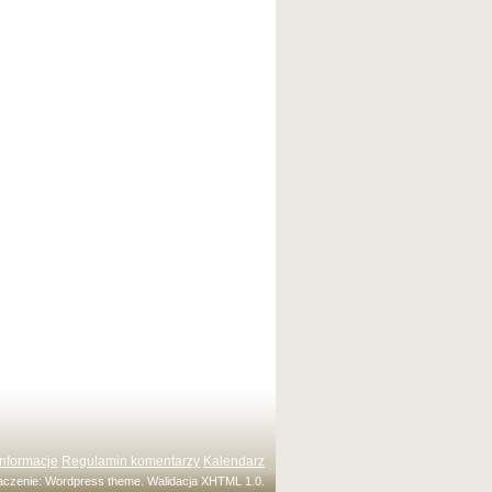
Informacje
Regulamin komentarzy
Kalendarz
maczenie:
Wordpress theme
. Walidacja
XHTML 1.0
.