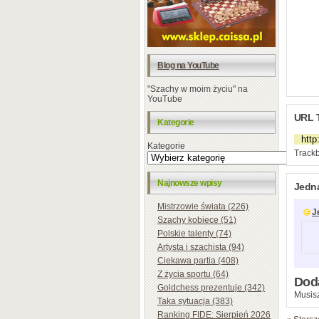
Blog na YouTube
"Szachy w moim życiu" na
YouTube
URL 
Kategorie
Kategorie
Trackb
Najnowsze wpisy
Jedn
Mistrzowie świata (226)
J
Szachy kobiece (51)
Polskie talenty (74)
Artysta i szachista (94)
Ciekawa partia (408)
Z życia sportu (64)
Dod
Goldchess prezentuje (342)
Musisz
Taka sytuacja (383)
Ranking FIDE: Sierpień 2026