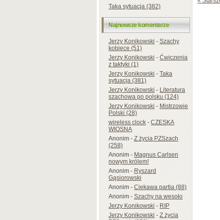
« Starsz
Taka sytuacja (382)
Najnowsze komentarze
Jerzy Konikowski
-
Szachy
kobiece (51)
Jerzy Konikowski
-
Ćwiczenia
z taktyki (1)
Jerzy Konikowski
-
Taka
sytuacja (381)
Jerzy Konikowski
-
Literatura
szachowa po polsku (124)
Jerzy Konikowski
-
Mistrzowie
Polski (28)
wireless clock
-
CZESKA
WIOSNA
Anonim
-
Z życia PZSzach
(258)
Anonim
-
Magnus Carlsen
nowym królem!
Anonim
-
Ryszard
Gąsiorowski
Anonim
-
Ciekawa partia (88)
Anonim
-
Szachy na wesoło
Jerzy Konikowski
-
RIP
Jerzy Konikowski
-
Z życia