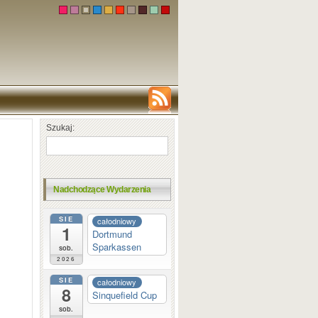
Szukaj:
Nadchodzące Wydarzenia
SIE
całodniowy
1
Dortmund
Sparkassen
sob.
2026
SIE
całodniowy
8
Sinquefield Cup
sob.