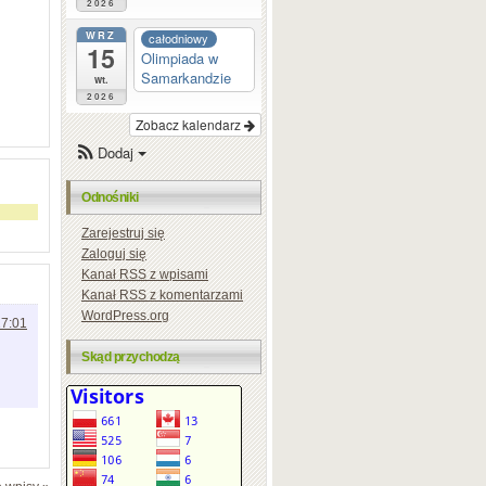
2026
WRZ
całodniowy
15
Olimpiada w
Samarkandzie
wt.
2026
Zobacz kalendarz
Dodaj
Odnośniki
Zarejestruj się
Zaloguj się
Kanał
RSS
z wpisami
Kanał
RSS
z komentarzami
WordPress.org
17:01
Skąd przychodzą