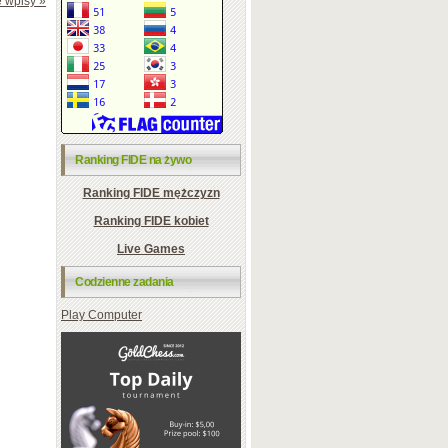
 wpisy »
Ranking FIDE na żywo
Ranking FIDE mężczyzn
Ranking FIDE kobiet
Live Games
Codzienne zadania
Play Computer