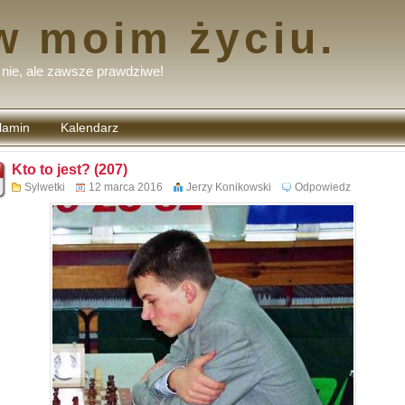
w moim życiu.
nie, ale zawsze prawdziwe!
lamin
Kalendarz
tarzy
Kto to jest? (207)
Sylwetki
12 marca 2016
Jerzy Konikowski
Odpowiedz