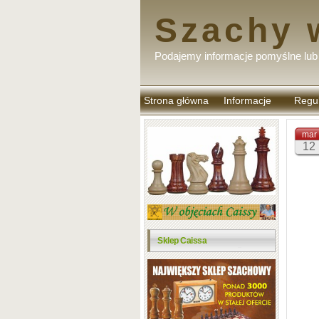
Szachy 
Podajemy informacje pomyślne lub 
Strona główna
Informacje
Regu
komen
mar
12
Sklep Caissa