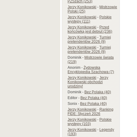
PZSzach (253)
Jerzy Konikowski
-
Mistrzowie
Polski (25)
Jerzy Konikowski
-
Polskie
występy (111)
Jerzy Konikowski
-
Przed
końcówką jest debiut (236)
Jerzy Konikowski
-
Turniej
pretendentów 2026 (9)
Jerzy Konikowski
-
Turniej
pretendentów 2026 (9)
Dominik
-
Mistrzowie świata
(219)
Anonim
-
Żydowska
Encyklopedia Szachowa (7)
Jerzy Konikowski
-
Jerzy
Konikowski obchodzi
urodziny!
Dominik
-
Bez Polaka (40)
Editor
-
Bez Polaka (40)
Sonix
-
Bez Polaka (40)
Jerzy Konikowski
-
Ranking
FIDE: Styczeń 2026
Jerzy Konikowski
-
Polskie
występy (103)
Jerzy Konikowski
-
Legendy
(193)