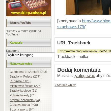
[kontynuacja
http://www.blo
Blog na YouTube
szachowe-179/
]
"Szachy w moim życiu" na
YouTube
URL Trackback
Kategorie
Kategorie
Trackback - notka
Najnowsze wpisy
Dodaj komentarz
Goldchess prezentuje (343)
Musisz się
zalogować
aby móc
Szachy w Polsce (277)
Rubinstein (26)
« Starsze wpisy
Mistrzowie świata (226)
Szachy kobiece (51)
Polskie talenty (74)
Artysta i szachista (94)
Ciekawa partia (408)
Z życia sportu (64)