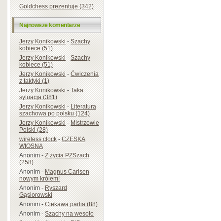
Goldchess prezentuje (342)
Najnowsze komentarze
Jerzy Konikowski
-
Szachy
kobiece (51)
Jerzy Konikowski
-
Szachy
kobiece (51)
Jerzy Konikowski
-
Ćwiczenia
z taktyki (1)
Jerzy Konikowski
-
Taka
sytuacja (381)
Jerzy Konikowski
-
Literatura
szachowa po polsku (124)
Jerzy Konikowski
-
Mistrzowie
Polski (28)
wireless clock
-
CZESKA
WIOSNA
Anonim
-
Z życia PZSzach
(258)
Anonim
-
Magnus Carlsen
nowym królem!
Anonim
-
Ryszard
Gąsiorowski
Anonim
-
Ciekawa partia (88)
Anonim
-
Szachy na wesoło