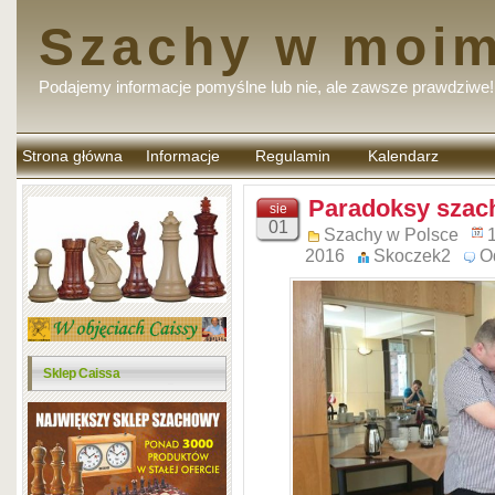
Szachy w moim
Podajemy informacje pomyślne lub nie, ale zawsze prawdziwe!
Strona główna
Informacje
Regulamin
Kalendarz
komentarzy
Paradoksy szac
sie
01
Szachy w Polsce
1
2016
Skoczek2
O
Sklep Caissa