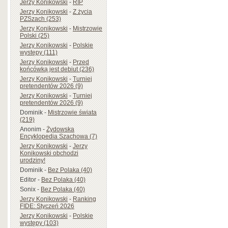
Jerzy Konikowski
-
RIP
Jerzy Konikowski
-
Z życia
PZSzach (253)
Jerzy Konikowski
-
Mistrzowie
Polski (25)
Jerzy Konikowski
-
Polskie
występy (111)
Jerzy Konikowski
-
Przed
końcówką jest debiut (236)
Jerzy Konikowski
-
Turniej
pretendentów 2026 (9)
Jerzy Konikowski
-
Turniej
pretendentów 2026 (9)
Dominik
-
Mistrzowie świata
(219)
Anonim
-
Żydowska
Encyklopedia Szachowa (7)
Jerzy Konikowski
-
Jerzy
Konikowski obchodzi
urodziny!
Dominik
-
Bez Polaka (40)
Editor
-
Bez Polaka (40)
Sonix
-
Bez Polaka (40)
Jerzy Konikowski
-
Ranking
FIDE: Styczeń 2026
Jerzy Konikowski
-
Polskie
występy (103)