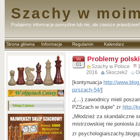
Szachy w moim
Podajemy informacje pomyślne lub nie, ale zawsze prawdziwe!
Strona główna
Informacje
Regulamin
Kalendarz
komentarzy
Problemy polski
sie
01
Szachy w Polsce
1
2016
Skoczek2
O
[kontynuacja
http://www.blog
pzszach-54/
]
„(…) zawodnicy mieli poszan
Sklep Caissa
PZSzach w dupie” zr
http://
„Młodzież za skandaliczne s
mistrzowskiej nie poniosła ż
zr psychologiaiszachy.blogs