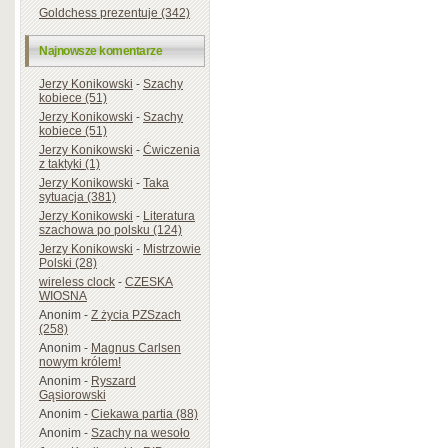
Goldchess prezentuje (342)
Najnowsze komentarze
Jerzy Konikowski
-
Szachy
kobiece (51)
Jerzy Konikowski
-
Szachy
kobiece (51)
Jerzy Konikowski
-
Ćwiczenia
z taktyki (1)
Jerzy Konikowski
-
Taka
sytuacja (381)
Jerzy Konikowski
-
Literatura
szachowa po polsku (124)
Jerzy Konikowski
-
Mistrzowie
Polski (28)
wireless clock
-
CZESKA
WIOSNA
Anonim
-
Z życia PZSzach
(258)
Anonim
-
Magnus Carlsen
nowym królem!
Anonim
-
Ryszard
Gąsiorowski
Anonim
-
Ciekawa partia (88)
Anonim
-
Szachy na wesoło