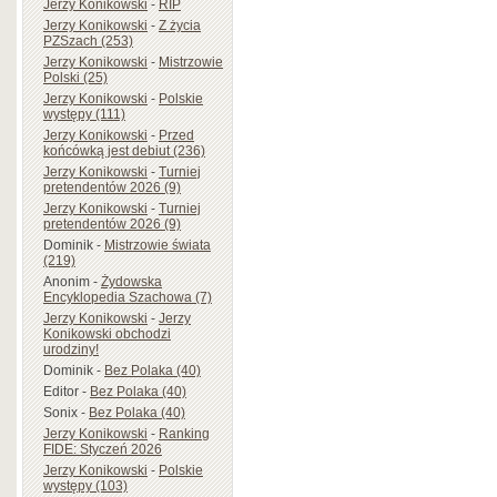
Jerzy Konikowski
-
RIP
Jerzy Konikowski
-
Z życia
PZSzach (253)
Jerzy Konikowski
-
Mistrzowie
Polski (25)
Jerzy Konikowski
-
Polskie
występy (111)
Jerzy Konikowski
-
Przed
końcówką jest debiut (236)
Jerzy Konikowski
-
Turniej
pretendentów 2026 (9)
Jerzy Konikowski
-
Turniej
pretendentów 2026 (9)
Dominik
-
Mistrzowie świata
(219)
Anonim
-
Żydowska
Encyklopedia Szachowa (7)
Jerzy Konikowski
-
Jerzy
Konikowski obchodzi
urodziny!
Dominik
-
Bez Polaka (40)
Editor
-
Bez Polaka (40)
Sonix
-
Bez Polaka (40)
Jerzy Konikowski
-
Ranking
FIDE: Styczeń 2026
Jerzy Konikowski
-
Polskie
występy (103)