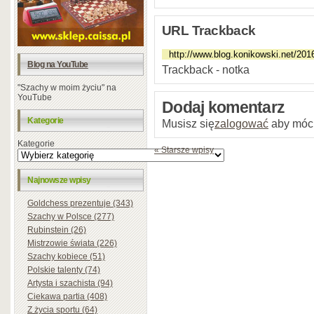
URL Trackback
Blog na YouTube
Trackback - notka
"Szachy w moim życiu" na
YouTube
Dodaj komentarz
Kategorie
Musisz się
zalogować
aby móc
Kategorie
« Starsze wpisy
Najnowsze wpisy
Goldchess prezentuje (343)
Szachy w Polsce (277)
Rubinstein (26)
Mistrzowie świata (226)
Szachy kobiece (51)
Polskie talenty (74)
Artysta i szachista (94)
Ciekawa partia (408)
Z życia sportu (64)