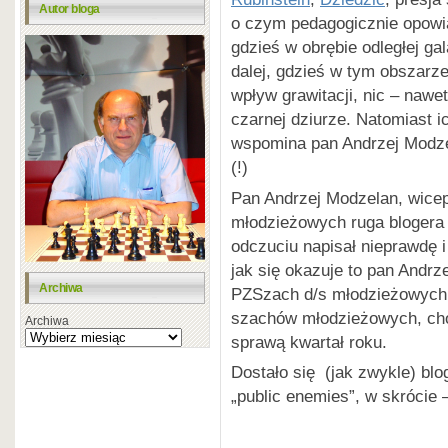
Autor bloga
o czym pedagogicznie opowia
gdzieś w obrębie odległej gal
dalej, gdzieś w tym obszarze
wpływ grawitacji, nic – nawet
czarnej dziurze. Natomiast i
wspomina pan Andrzej Modze
(!)
Pan Andrzej Modzelan, wice
młodzieżowych ruga blogera 
odczuciu napisał nieprawdę 
jak się okazuje to pan Andr
Archiwa
PZSzach d/s młodzieżowych ni
szachów młodzieżowych, cho
Archiwa
sprawą kwartał roku.
Dostało się (jak zwykle) bl
„public enemies”, w skrócie 