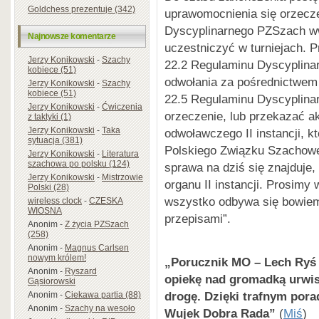
Goldchess prezentuje (342)
uprawomocnienia się orzecze
Dyscyplinarnego PZSzach ww
Najnowsze komentarze
uczestniczyć w turniejach. 
Jerzy Konikowski
-
Szachy
22.2 Regulaminu Dyscyplina
kobiece (51)
odwołania za pośrednictwem o
Jerzy Konikowski
-
Szachy
kobiece (51)
22.5 Regulaminu Dyscyplin
Jerzy Konikowski
-
Ćwiczenia
orzeczenie, lub przekazać ak
z taktyki (1)
Jerzy Konikowski
-
Taka
odwoławczego II instancji, 
sytuacja (381)
Polskiego Związku Szachowe
Jerzy Konikowski
-
Literatura
szachowa po polsku (124)
sprawa na dziś się znajduje, 
Jerzy Konikowski
-
Mistrzowie
organu II instancji. Prosimy
Polski (28)
wszystko odbywa się bowiem
wireless clock
-
CZESKA
WIOSNA
przepisami”.
Anonim
-
Z życia PZSzach
(258)
Anonim
-
Magnus Carlsen
nowym królem!
„Porucznik MO – Lech Ryś 
Anonim
-
Ryszard
opiekę nad gromadką urwis
Gąsiorowski
drogę. Dzięki trafnym por
Anonim
-
Ciekawa partia (88)
Anonim
-
Szachy na wesoło
Wujek Dobra Rada”
(
Miś
)