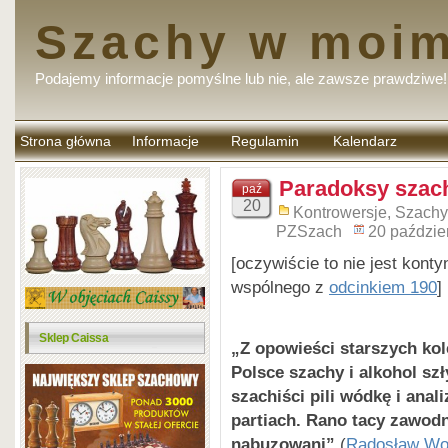
Szachy w moim
Podajemy informacje pomyślne lub nie, ale zawsze prawdziwe!
Strona główna
Informacje
Regulamin
Kalendarz
komentarzy
Paradoksy szac
paź
20
Kontrowersje
,
Szachy
PZSzach
20 paździe
[oczywiście to nie jest kont
wspólnego z
odcinkiem 190
]
Sklep Caissa
„Z opowieści starszych kol
Polsce szachy i alkohol szł
szachiści pili wódkę i anal
partiach. Rano tacy zawodn
nabuzowani”
(
Radosław Wo