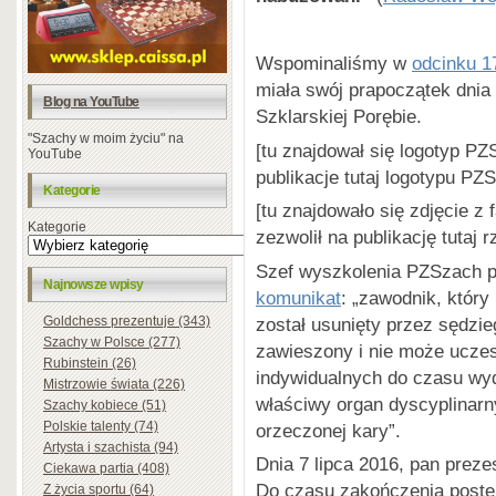
Wspominaliśmy w
odcinku 1
miała swój prapoczątek dnia
Blog na YouTube
Szklarskiej Porębie.
"Szachy w moim życiu" na
[tu znajdował się logotyp PZ
YouTube
publikacje tutaj logotypu PZ
Kategorie
[tu znajdowało się zdjęcie 
Kategorie
zezwolił na publikację tutaj
Szef wyszkolenia PZSzach p
Najnowsze wpisy
komunikat
: „zawodnik, który 
został usunięty przez sędzie
Goldchess prezentuje (343)
Szachy w Polsce (277)
zawieszony i nie może uczes
Rubinstein (26)
indywidualnych do czasu wy
Mistrzowie świata (226)
właściwy organ dyscyplinarn
Szachy kobiece (51)
Polskie talenty (74)
orzeczonej kary”.
Artysta i szachista (94)
Dnia 7 lipca 2016, pan pre
Ciekawa partia (408)
Do czasu zakończenia postę
Z życia sportu (64)