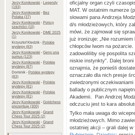
oficjalny organ czyli czaso
Jerzy Konikowski
-
Legendy
(193)
MAT. W ostatnim numerze (p
Jerzy Konikowski
-
Bez
słowami pana Andrzeja Modz
Polaka (37)
Jerzy Konikowski
-
Polscy
d/s młodzieżowych, który za
szachiści (10)
mówi, że zajmował się spraw
Jerzy Konikowski
-
DME 2025
(1)
już ironizuje: „Nie rozumiem l
Krzysztof Kledzik
-
Polskie
chłopców lwom na pożarcie.
występy (83)
zadowoliliby się pospolita s
Jerzy Konikowski
-
Gens una
sumus (123)
niskie instynkty”. Dalej bron
Jerzy Konikowski
-
Polskie
występy (87)
oznajmia, że ponieśli dostat
Dominik
-
Polskie występy
oznaczało dla nich presje śr
(83)
zwiedzonymi oczekiwaniami 
Jerzy Konikowski
-
Polskie
występy (81)
ballady o publicznym napięt
Jerzy Konikowski
-
Polskie
Akademii. Pan Andrzej Modz
występy (81)
Jerzy Konikowski
-
Goldchess
odczuciu jest to kara absolu
prezentuje (300)
Jerzy Konikowski
-
Grand
Tylko mała uwaga do wicepr
Chess Tour 2025 (2)
młodzieżowych. Mimo zawies
Jerzy Konikowski
-
Grand
Chess Tour 2025 (2)
ostatniej akcji – grali dalej w
Rubinstein
,
Dziedzic
; presja