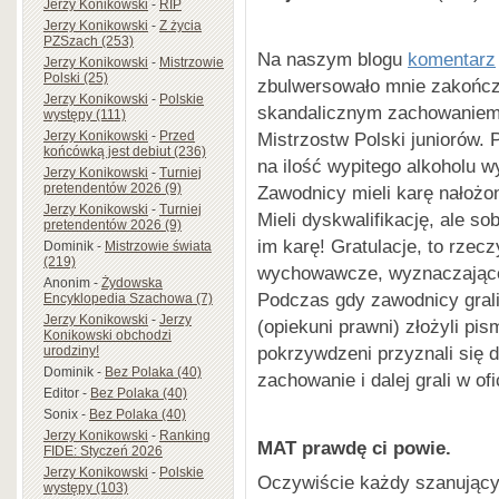
Jerzy Konikowski
-
RIP
Jerzy Konikowski
-
Z życia
PZSzach (253)
Na naszym blogu
komentarz
Jerzy Konikowski
-
Mistrzowie
Polski (25)
zbulwersowało mnie zakończ
Jerzy Konikowski
-
Polskie
skandalicznym zachowaniem
występy (111)
Jerzy Konikowski
-
Przed
Mistrzostw Polski juniorów. 
końcówką jest debiut (236)
na ilość wypitego alkoholu 
Jerzy Konikowski
-
Turniej
pretendentów 2026 (9)
Zawodnicy mieli karę nałożo
Jerzy Konikowski
-
Turniej
Mieli dyskwalifikację, ale so
pretendentów 2026 (9)
im karę! Gratulacje, to rzec
Dominik
-
Mistrzowie świata
(219)
wychowawcze, wyznaczające
Anonim
-
Żydowska
Podczas gdy zawodnicy grali 
Encyklopedia Szachowa (7)
Jerzy Konikowski
-
Jerzy
(opiekuni prawni) złożyli pis
Konikowski obchodzi
pokrzywdzeni przyznali się d
urodziny!
Dominik
-
Bez Polaka (40)
zachowanie i dalej grali w o
Editor
-
Bez Polaka (40)
Sonix
-
Bez Polaka (40)
Jerzy Konikowski
-
Ranking
MAT prawdę ci powie.
FIDE: Styczeń 2026
Jerzy Konikowski
-
Polskie
Oczywiście każdy szanujący
występy (103)