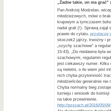
„Żadne takie, on ma grać”
Pan Andrzej Modzelan, wice
młodzieżowych, mówi o brak
krajowym a tymczasem bohater
nadal grali (!). Sprawą zajął
prawie do cytatu,
przytoczę 
skoczek2 jątrzy, trwożny i p
„szychy szachowe” a regulam
15:43). „Do niedawna była w
szachowymi, regulamin regul
jest ciekawszy numer. Kilku 
są nieletni, o ile wiem jest in
nich chyba przytomność traci
młodzieńców generalnie nie m
Chyba normalny bieg zostaje 
turnieju i wniosek do komisj
na takie przewinienie.
http://pzszach.pl/2016/05/09
Ale dyskwalifikacją dyskwali