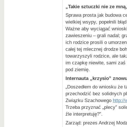
„
Takie sztuczki nie ze mną
Sprawa prosta jak budowa c
w
ielkiej wsypy
,
popełnili błą
Ważne aby wyciągać wnioski.
zawieszeniu – grali nadal; gr
ich rodzice prosili o umorz
całej tej mlecznej drodze boh
towarzyszyli rodzice, ale ta
im czapkę niewite, sami zaś
pod ziemię.
Internauta „krzysio” znow
„Doszedłem do wniosku że t
przechodzić bez solidnych p
Związku Szachowego
http:/
Trzeba przyznać „plecy” sol
źle interpretuję?”.
Zarząd: prezes Andrzej Mod