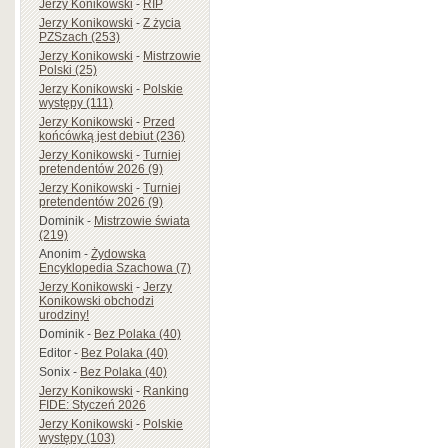
Jerzy Konikowski
-
RIP
Jerzy Konikowski
-
Z życia
PZSzach (253)
Jerzy Konikowski
-
Mistrzowie
Polski (25)
Jerzy Konikowski
-
Polskie
występy (111)
Jerzy Konikowski
-
Przed
końcówką jest debiut (236)
Jerzy Konikowski
-
Turniej
pretendentów 2026 (9)
Jerzy Konikowski
-
Turniej
pretendentów 2026 (9)
Dominik
-
Mistrzowie świata
(219)
Anonim
-
Żydowska
Encyklopedia Szachowa (7)
Jerzy Konikowski
-
Jerzy
Konikowski obchodzi
urodziny!
Dominik
-
Bez Polaka (40)
Editor
-
Bez Polaka (40)
Sonix
-
Bez Polaka (40)
Jerzy Konikowski
-
Ranking
FIDE: Styczeń 2026
Jerzy Konikowski
-
Polskie
występy (103)