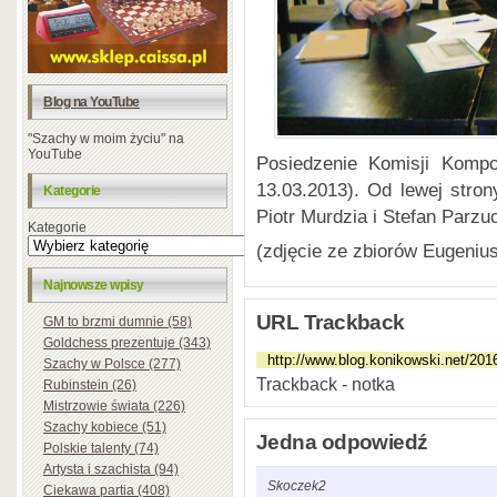
Blog na YouTube
"Szachy w moim życiu" na
YouTube
Posiedzenie Komisji Komp
13.03.2013). Od lewej stro
Kategorie
Piotr Murdzia i Stefan Parzu
Kategorie
(zdjęcie ze zbiorów Eugeniu
Najnowsze wpisy
URL Trackback
GM to brzmi dumnie (58)
Goldchess prezentuje (343)
Szachy w Polsce (277)
Trackback - notka
Rubinstein (26)
Mistrzowie świata (226)
Szachy kobiece (51)
Jedna odpowiedź
Polskie talenty (74)
Artysta i szachista (94)
Skoczek2
Ciekawa partia (408)