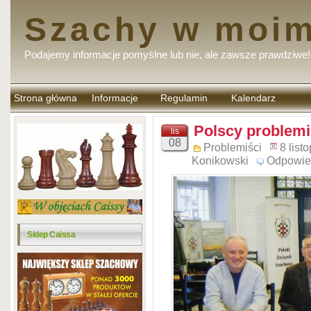
Szachy w moim
Podajemy informacje pomyślne lub nie, ale zawsze prawdziwe!
Strona główna
Informacje
Regulamin
Kalendarz
komentarzy
Polscy problemiś
lis
08
Problemiści
8 list
Konikowski
Odpowie
Sklep Caissa