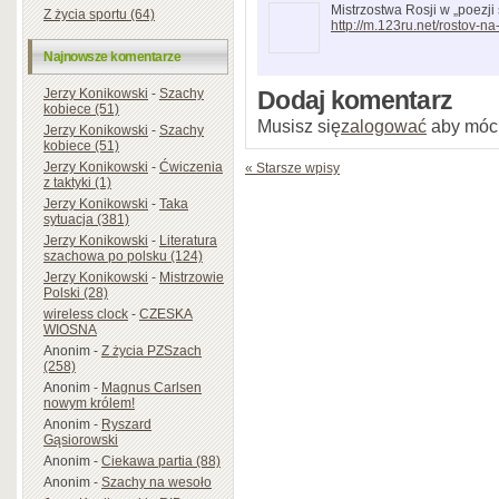
Mistrzostwa Rosji w „poezji
Z życia sportu (64)
http://m.123ru.net/rostov-
Najnowsze komentarze
Jerzy Konikowski
-
Szachy
Dodaj komentarz
kobiece (51)
Musisz się
zalogować
aby móc
Jerzy Konikowski
-
Szachy
kobiece (51)
Jerzy Konikowski
-
Ćwiczenia
« Starsze wpisy
z taktyki (1)
Jerzy Konikowski
-
Taka
sytuacja (381)
Jerzy Konikowski
-
Literatura
szachowa po polsku (124)
Jerzy Konikowski
-
Mistrzowie
Polski (28)
wireless clock
-
CZESKA
WIOSNA
Anonim
-
Z życia PZSzach
(258)
Anonim
-
Magnus Carlsen
nowym królem!
Anonim
-
Ryszard
Gąsiorowski
Anonim
-
Ciekawa partia (88)
Anonim
-
Szachy na wesoło