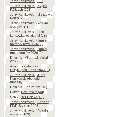
Jerzy Konikowski
-
RIP
Jerzy Konikowski
-
Z życia
PZSzach (253)
Jerzy Konikowski
-
Mistrzowie
Polski (25)
Jerzy Konikowski
-
Polskie
występy (111)
Jerzy Konikowski
-
Przed
końcówką jest debiut (236)
Jerzy Konikowski
-
Turniej
pretendentów 2026 (9)
Jerzy Konikowski
-
Turniej
pretendentów 2026 (9)
Dominik
-
Mistrzowie świata
(219)
Anonim
-
Żydowska
Encyklopedia Szachowa (7)
Jerzy Konikowski
-
Jerzy
Konikowski obchodzi
urodziny!
Dominik
-
Bez Polaka (40)
Editor
-
Bez Polaka (40)
Sonix
-
Bez Polaka (40)
Jerzy Konikowski
-
Ranking
FIDE: Styczeń 2026
Jerzy Konikowski
-
Polskie
występy (103)