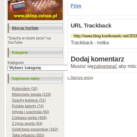
Film
URL Trackback
Blog na YouTube
"Szachy w moim życiu" na
Trackback - notka
YouTube
Kategorie
Dodaj komentarz
Kategorie
Musisz się
zalogować
aby móc
« Starsze wpisy
Najnowsze wpisy
Rubinstein (26)
Mistrzowie świata (226)
Szachy kobiece (51)
Polskie talenty (74)
Artysta i szachista (94)
Ciekawa partia (408)
Z życia sportu (64)
Goldchess prezentuje (342)
Taka sytuacja (383)