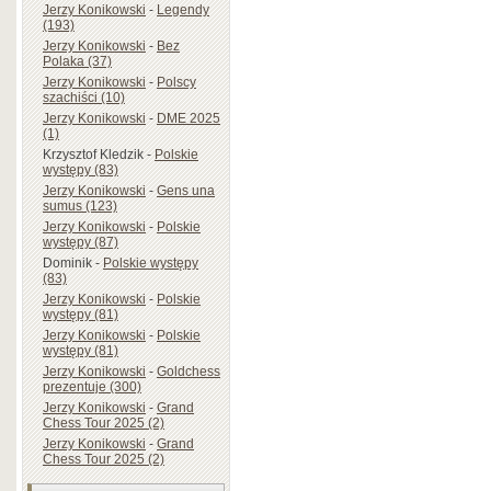
Jerzy Konikowski
-
Legendy
(193)
Jerzy Konikowski
-
Bez
Polaka (37)
Jerzy Konikowski
-
Polscy
szachiści (10)
Jerzy Konikowski
-
DME 2025
(1)
Krzysztof Kledzik
-
Polskie
występy (83)
Jerzy Konikowski
-
Gens una
sumus (123)
Jerzy Konikowski
-
Polskie
występy (87)
Dominik
-
Polskie występy
(83)
Jerzy Konikowski
-
Polskie
występy (81)
Jerzy Konikowski
-
Polskie
występy (81)
Jerzy Konikowski
-
Goldchess
prezentuje (300)
Jerzy Konikowski
-
Grand
Chess Tour 2025 (2)
Jerzy Konikowski
-
Grand
Chess Tour 2025 (2)