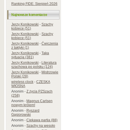
Ranking FIDE: Sierpień 2026
Najnowsze komentarze
Jerzy Konikowski
-
Szachy
kobiece (51)
Jerzy Konikowski
-
Szachy
kobiece (51)
Jerzy Konikowski
-
Ćwiczenia
z taktyki (1)
Jerzy Konikowski
-
Taka
sytuacja (381)
Jerzy Konikowski
-
Literatura
szachowa po polsku (124)
Jerzy Konikowski
-
Mistrzowie
Polski (28)
wireless clock
-
CZESKA
WIOSNA
Anonim
-
Z życia PZSzach
(258)
Anonim
-
Magnus Carlsen
nowym królem!
Anonim
-
Ryszard
Gąsiorowski
Anonim
-
Ciekawa partia (88)
Anonim
-
Szachy na wesoło