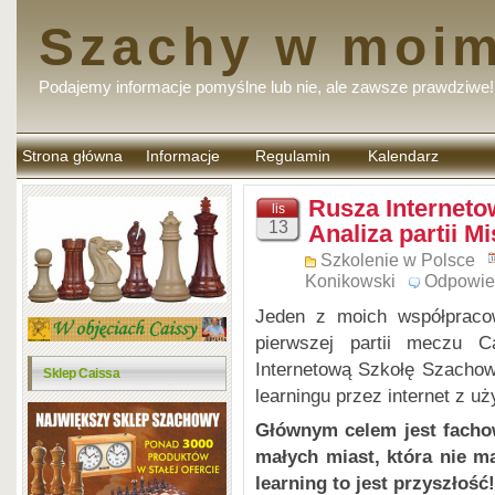
Szachy w moim
Podajemy informacje pomyślne lub nie, ale zawsze prawdziwe!
Strona główna
Informacje
Regulamin
Kalendarz
komentarzy
Rusza Internet
lis
13
Analiza partii M
Szkolenie w Polsce
Konikowski
Odpowie
Jeden z moich współpraco
pierwszej partii meczu C
Internetową Szkołę Szachow
Sklep Caissa
learningu przez internet z u
Głównym celem jest facho
małych miast, która nie m
learning to jest przyszłość!