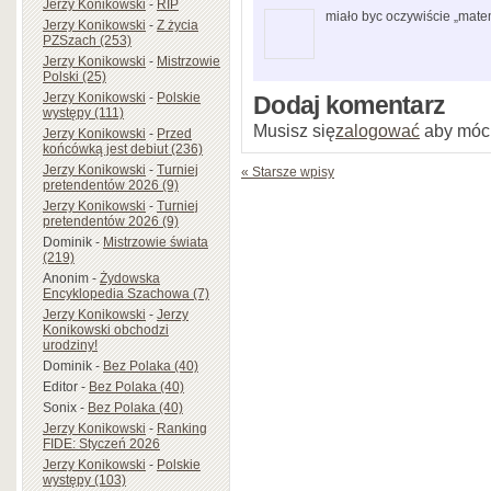
Jerzy Konikowski
-
RIP
miało byc oczywiście „mat
Jerzy Konikowski
-
Z życia
PZSzach (253)
Jerzy Konikowski
-
Mistrzowie
Polski (25)
Jerzy Konikowski
-
Polskie
Dodaj komentarz
występy (111)
Musisz się
zalogować
aby móc
Jerzy Konikowski
-
Przed
końcówką jest debiut (236)
Jerzy Konikowski
-
Turniej
« Starsze wpisy
pretendentów 2026 (9)
Jerzy Konikowski
-
Turniej
pretendentów 2026 (9)
Dominik
-
Mistrzowie świata
(219)
Anonim
-
Żydowska
Encyklopedia Szachowa (7)
Jerzy Konikowski
-
Jerzy
Konikowski obchodzi
urodziny!
Dominik
-
Bez Polaka (40)
Editor
-
Bez Polaka (40)
Sonix
-
Bez Polaka (40)
Jerzy Konikowski
-
Ranking
FIDE: Styczeń 2026
Jerzy Konikowski
-
Polskie
występy (103)