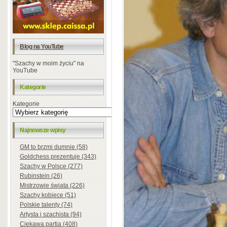
Blog na YouTube
"Szachy w moim życiu" na
YouTube
Kategorie
Kategorie
Najnowsze wpisy
GM to brzmi dumnie (58)
Goldchess prezentuje (343)
Szachy w Polsce (277)
Rubinstein (26)
Mistrzowie świata (226)
Szachy kobiece (51)
Polskie talenty (74)
Artysta i szachista (94)
Ciekawa partia (408)