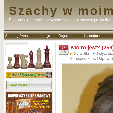
Szachy w moim
Podajemy informacje pomyślne lub nie, ale zawsze prawdziwe!
Strona główna
Informacje
Regulamin
Kalendarz
komentarzy
Kto to jest? (259
sty
03
Sylwetki
3 styczni
Konikowski
Odpowie
Sklep Caissa