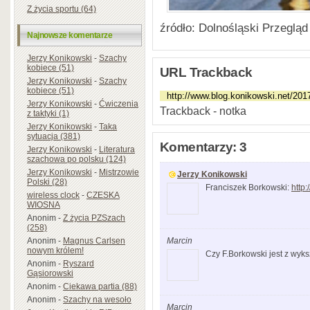
Z życia sportu (64)
źródło: Dolnośląski Przeglą
Najnowsze komentarze
Jerzy Konikowski
-
Szachy
kobiece (51)
URL Trackback
Jerzy Konikowski
-
Szachy
kobiece (51)
Jerzy Konikowski
-
Ćwiczenia
Trackback - notka
z taktyki (1)
Jerzy Konikowski
-
Taka
sytuacja (381)
Komentarzy: 3
Jerzy Konikowski
-
Literatura
szachowa po polsku (124)
Jerzy Konikowski
-
Mistrzowie
Jerzy Konikowski
Polski (28)
Franciszek Borkowski:
http
wireless clock
-
CZESKA
WIOSNA
Anonim
-
Z życia PZSzach
(258)
Anonim
-
Magnus Carlsen
Marcin
nowym królem!
Czy F.Borkowski jest z wyk
Anonim
-
Ryszard
Gąsiorowski
Anonim
-
Ciekawa partia (88)
Anonim
-
Szachy na wesoło
Marcin