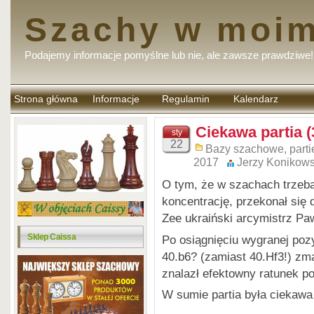
Szachy w moim
Podajemy informacje pomyślne lub nie, ale zawsze prawdziwe!
Strona główna
Informacje
Regulamin
Kalendarz
komentarzy
Ciekawa partia (
sty
22
Bazy szachowe, parti
2017
Jerzy Konikows
O tym, że w szachach trzeb
koncentrację, przekonał się d
Zee ukraiński arcymistrz Pa
Sklep Caissa
Po osiągnięciu wygranej poz
40.b6? (zamiast 40.Hf3!) zm
znalazł efektowny ratunek 
W sumie partia była ciekawa 