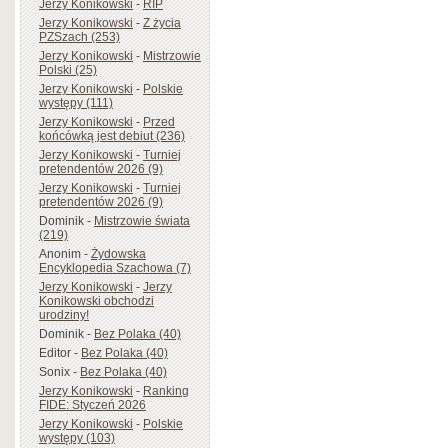
Jerzy Konikowski
-
RIP
Jerzy Konikowski
-
Z życia
PZSzach (253)
Jerzy Konikowski
-
Mistrzowie
Polski (25)
Jerzy Konikowski
-
Polskie
występy (111)
Jerzy Konikowski
-
Przed
końcówką jest debiut (236)
Jerzy Konikowski
-
Turniej
pretendentów 2026 (9)
Jerzy Konikowski
-
Turniej
pretendentów 2026 (9)
Dominik
-
Mistrzowie świata
(219)
Anonim
-
Żydowska
Encyklopedia Szachowa (7)
Jerzy Konikowski
-
Jerzy
Konikowski obchodzi
urodziny!
Dominik
-
Bez Polaka (40)
Editor
-
Bez Polaka (40)
Sonix
-
Bez Polaka (40)
Jerzy Konikowski
-
Ranking
FIDE: Styczeń 2026
Jerzy Konikowski
-
Polskie
występy (103)