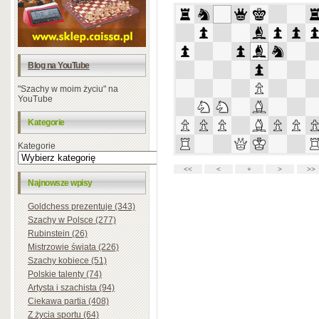
Blog na YouTube
"Szachy w moim życiu" na
YouTube
Kategorie
Kategorie
Najnowsze wpisy
Goldchess prezentuje (343)
Szachy w Polsce (277)
Rubinstein (26)
Mistrzowie świata (226)
Szachy kobiece (51)
Polskie talenty (74)
Artysta i szachista (94)
Ciekawa partia (408)
Z życia sportu (64)