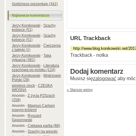
Goldchess prezentuje (342)
Najnowsze komentarze
Jerzy Konikowski
-
Szachy
kobiece (51)
Jerzy Konikowski
-
Szachy
URL Trackback
kobiece (51)
Jerzy Konikowski
-
Ćwiczenia
z taktyki (1)
Trackback - notka
Jerzy Konikowski
-
Taka
sytuacja (381)
Jerzy Konikowski
-
Literatura
szachowa po polsku (124)
Dodaj komentarz
Jerzy Konikowski
-
Mistrzowie
Musisz się
zalogować
aby móc
Polski (28)
wireless clock
-
CZESKA
WIOSNA
« Starsze wpisy
Anonim
-
Z życia PZSzach
(258)
Anonim
-
Magnus Carlsen
nowym królem!
Anonim
-
Ryszard
Gąsiorowski
Anonim
-
Ciekawa partia (88)
Anonim
-
Szachy na wesoło