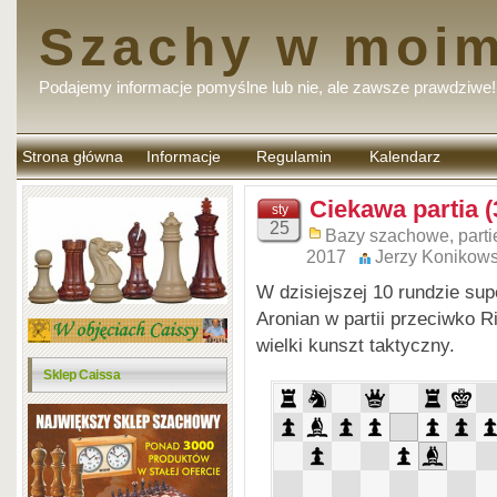
Szachy w moim
Podajemy informacje pomyślne lub nie, ale zawsze prawdziwe!
Strona główna
Informacje
Regulamin
Kalendarz
komentarzy
Ciekawa partia (
sty
25
Bazy szachowe, parti
2017
Jerzy Konikows
W dzisiejszej 10 rundzie sup
Aronian w partii przeciwko 
wielki kunszt taktyczny.
Sklep Caissa