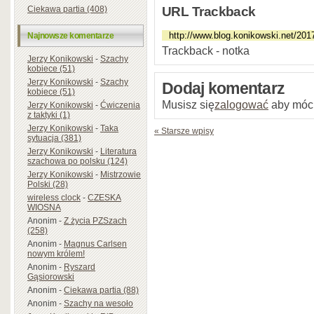
Ciekawa partia (408)
URL Trackback
Najnowsze komentarze
Trackback - notka
Jerzy Konikowski
-
Szachy
kobiece (51)
Jerzy Konikowski
-
Szachy
Dodaj komentarz
kobiece (51)
Musisz się
zalogować
aby móc
Jerzy Konikowski
-
Ćwiczenia
z taktyki (1)
Jerzy Konikowski
-
Taka
« Starsze wpisy
sytuacja (381)
Jerzy Konikowski
-
Literatura
szachowa po polsku (124)
Jerzy Konikowski
-
Mistrzowie
Polski (28)
wireless clock
-
CZESKA
WIOSNA
Anonim
-
Z życia PZSzach
(258)
Anonim
-
Magnus Carlsen
nowym królem!
Anonim
-
Ryszard
Gąsiorowski
Anonim
-
Ciekawa partia (88)
Anonim
-
Szachy na wesoło