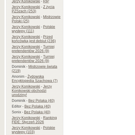
Jerzy Konikowski
-
RIP
Jerzy Konikowski
-
Z życia
PZSzach (253)
Jerzy Konikowski
-
Mistrzowie
Polski (25)
Jerzy Konikowski
-
Polskie
występy (111)
Jerzy Konikowski
-
Przed
końcówką jest debiut (236)
Jerzy Konikowski
-
Turniej
pretendentów 2026 (9)
Jerzy Konikowski
-
Turniej
pretendentów 2026 (9)
Dominik
-
Mistrzowie świata
(219)
Anonim
-
Żydowska
Encyklopedia Szachowa (7)
Jerzy Konikowski
-
Jerzy
Konikowski obchodzi
urodziny!
Dominik
-
Bez Polaka (40)
Editor
-
Bez Polaka (40)
Sonix
-
Bez Polaka (40)
Jerzy Konikowski
-
Ranking
FIDE: Styczeń 2026
Jerzy Konikowski
-
Polskie
występy (103)