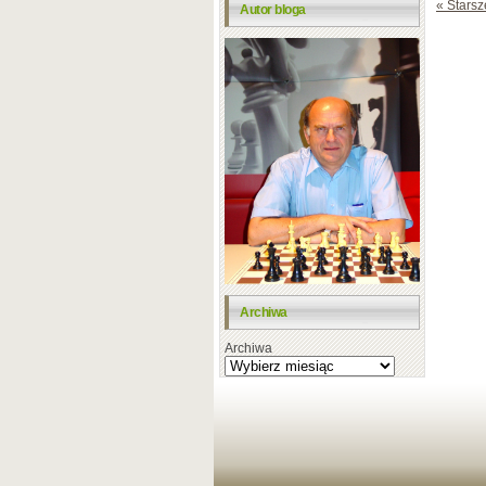
« Starsz
Autor bloga
Archiwa
Archiwa