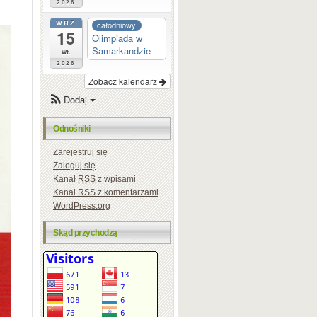
2026
WRZ
całodniowy
15
Olimpiada w
Samarkandzie
wt.
2026
Zobacz kalendarz
Dodaj
Odnośniki
Zarejestruj się
Zaloguj się
Kanał
RSS
z wpisami
Kanał
RSS
z komentarzami
WordPress.org
Skąd przychodzą