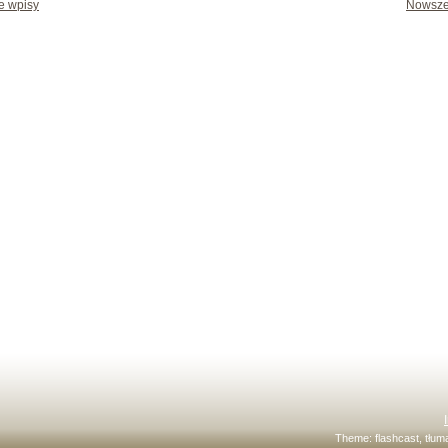
e wpisy
Nowsze
Theme:
flashcast
, tłu