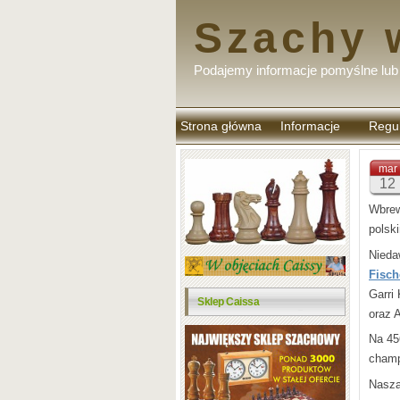
Szachy 
Podajemy informacje pomyślne lub 
Strona główna
Informacje
Regu
komen
mar
12
Wbrew
polsk
Nieda
Fisch
Garri
Sklep Caissa
oraz 
Na 45
champ
Nasza