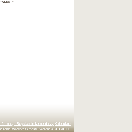
 wpisy »
Informacje
Regulamin komentarzy
Kalendarz
maczenie:
Wordpress theme
. Walidacja
XHTML 1.0
.