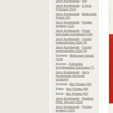
Jerzy Konikowski
-
RIP
Jerzy Konikowski
-
Z życia
PZSzach (253)
Jerzy Konikowski
-
Mistrzowie
Polski (25)
Jerzy Konikowski
-
Polskie
występy (111)
Jerzy Konikowski
-
Przed
końcówką jest debiut (236)
Jerzy Konikowski
-
Turniej
pretendentów 2026 (9)
Jerzy Konikowski
-
Turniej
pretendentów 2026 (9)
Dominik
-
Mistrzowie świata
(219)
Anonim
-
Żydowska
Encyklopedia Szachowa (7)
Jerzy Konikowski
-
Jerzy
Konikowski obchodzi
urodziny!
Dominik
-
Bez Polaka (40)
Editor
-
Bez Polaka (40)
Sonix
-
Bez Polaka (40)
Jerzy Konikowski
-
Ranking
FIDE: Styczeń 2026
Jerzy Konikowski
-
Polskie
występy (103)