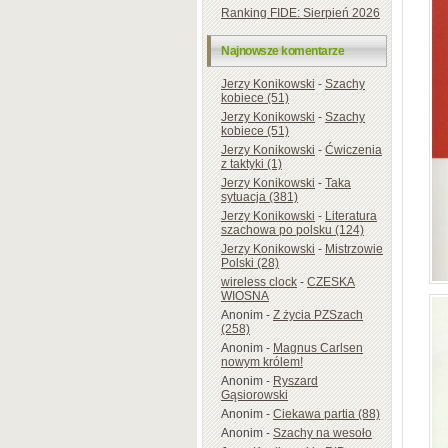
Ranking FIDE: Sierpień 2026
Najnowsze komentarze
Jerzy Konikowski
-
Szachy
kobiece (51)
Jerzy Konikowski
-
Szachy
kobiece (51)
Jerzy Konikowski
-
Ćwiczenia
z taktyki (1)
Jerzy Konikowski
-
Taka
sytuacja (381)
Jerzy Konikowski
-
Literatura
szachowa po polsku (124)
Jerzy Konikowski
-
Mistrzowie
Polski (28)
wireless clock
-
CZESKA
WIOSNA
Anonim
-
Z życia PZSzach
(258)
Anonim
-
Magnus Carlsen
nowym królem!
Anonim
-
Ryszard
Gąsiorowski
Anonim
-
Ciekawa partia (88)
Anonim
-
Szachy na wesoło