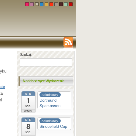
Szukaj:
zyku
Nadchodzące Wydarzenia
cie
ta
SIE
całodniowy
1
Dortmund
ki
Sparkassen
sob.
2026
SIE
całodniowy
8
Sinquefield Cup
sob.