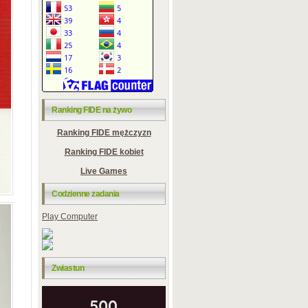
Ranking FIDE na żywo
Ranking FIDE mężczyzn
Ranking FIDE kobiet
Live Games
Codzienne zadania
Play Computer
Zwiastun