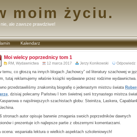
w moim życiu.
nie, ale zawsze prawdziwe!
lamin
Kalendarz
tarzy
Moi wielcy poprzednicy tom 1
RM
,
Wydawnictwa
12 marca 2017
Jerzy Konikowski
Odpowiedz
 temu, co głoszą na innych blogach „fachowcy” od literatury szachowej w ję
im, tutaj reklamujemy właśnie książki wydawane przez rodzime wydawnictwa.
wno przedstawiliśmy znakomitą biografię o jedenastym mistrzu świata
Rober
erze
, dzisiaj polecamy Państwu I tom świetnej serii trzynastego mistrza świa
 Kasparowa o najsilniejszych szachistach globu: Steinitza, Laskera, Capablan
Alechina.
6 stronach autor opisuje barwnie zmagania swoich poprzedników dawnych
ionów i prezentuje ich najlepsze partie z obszernymi komentarzami.
 ocena: wspaniała lektura o wielkich aspektach szkoleniowych!