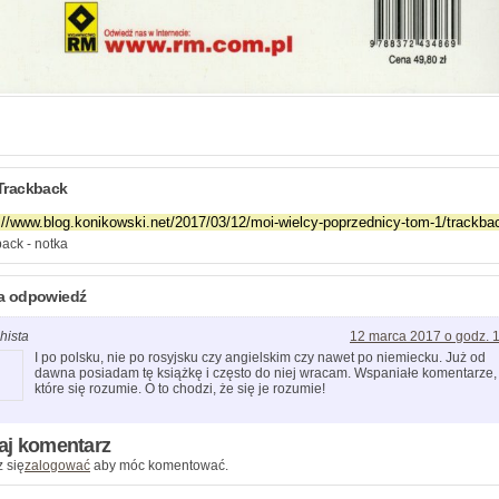
Trackback
ack - notka
a odpowiedź
hista
12 marca 2017 o godz. 
I po polsku, nie po rosyjsku czy angielskim czy nawet po niemiecku. Już od
dawna posiadam tę książkę i często do niej wracam. Wspaniałe komentarze,
które się rozumie. O to chodzi, że się je rozumie!
aj komentarz
 się
zalogować
aby móc komentować.