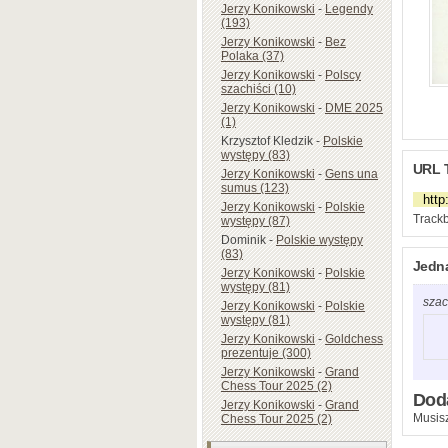
Jerzy Konikowski
-
Legendy
(193)
Jerzy Konikowski
-
Bez
Polaka (37)
Jerzy Konikowski
-
Polscy
szachiści (10)
Jerzy Konikowski
-
DME 2025
(1)
Krzysztof Kledzik
-
Polskie
występy (83)
URL 
Jerzy Konikowski
-
Gens una
sumus (123)
Jerzy Konikowski
-
Polskie
Trackb
występy (87)
Dominik
-
Polskie występy
(83)
Jedn
Jerzy Konikowski
-
Polskie
występy (81)
szac
Jerzy Konikowski
-
Polskie
występy (81)
Jerzy Konikowski
-
Goldchess
prezentuje (300)
Jerzy Konikowski
-
Grand
Chess Tour 2025 (2)
Dod
Jerzy Konikowski
-
Grand
Musisz
Chess Tour 2025 (2)