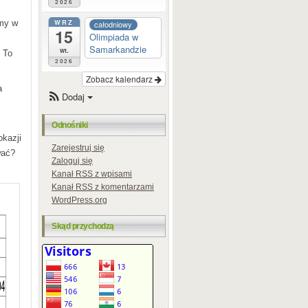
2026
WRZ
śmy w
całodniowy
15
Olimpiada w
Samarkandzie
wt.
. To
2026
Zobacz kalendarz
a
Dodaj
Odnośniki
okazji
Zarejestruj się
wać?
Zaloguj się
Kanał
RSS
z wpisami
Kanał
RSS
z komentarzami
WordPress.org
Skąd przychodzą