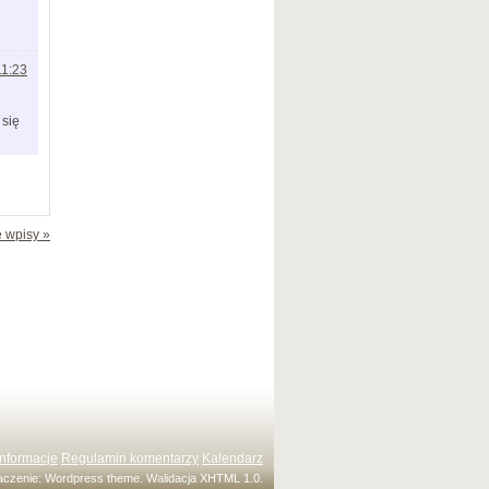
11:23
 się
 wpisy »
Informacje
Regulamin komentarzy
Kalendarz
maczenie:
Wordpress theme
. Walidacja
XHTML 1.0
.