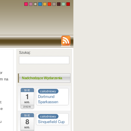
Szukaj:
or
Nadchodzące Wydarzenia
em na
SIE
całodniowy
1
Dortmund
Sparkassen
sob.
t
2026
ce
SIE
całodniowy
8
Sinquefield Cup
gu
sob.