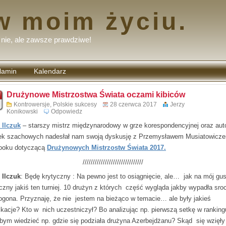
w moim życiu.
nie, ale zawsze prawdziwe!
lamin
Kalendarz
tarzy
Drużynowe Mistrzostwa Świata oczami kibiców
Kontrowersje
,
Polskie sukcesy
28 czerwca 2017
Jerzy
Konikowski
Odpowiedz
 Ilczuk
– starszy mistrz międzynarodowy w grze korespondencyjnej oraz aut
ek szachowych nadesłał nam swoją dyskusję z Przemysławem Musiatowicz
ooku dotyczącą
Drużynowych Mistrzostw Świata 2017.
//////////////////////////////
 Ilczuk
: Będę krytyczny : Na pewno jest to osiągnięcie, ale… jak na mój gus
czny jakiś ten turniej. 10 drużyn z których część wygląda jakby wypadła sro
ogona. Przyznaję, że nie jestem na bieżąco w temacie… ale były jakieś
fikacje? Kto w nich uczestniczył? Bo analizując np. pierwszą setkę w rankin
łbym wiedzieć np. gdzie się podziała drużyna Azerbejdżanu? Skąd się wzięły