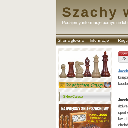
Szachy 
Podajemy informacje pomyślne lub 
Strona główna
Informacje
Regu
komen
cze
28
Jacek
książ
faceb
Sklep Caissa
Jacek
dziwa
spod 
kwali
chcia