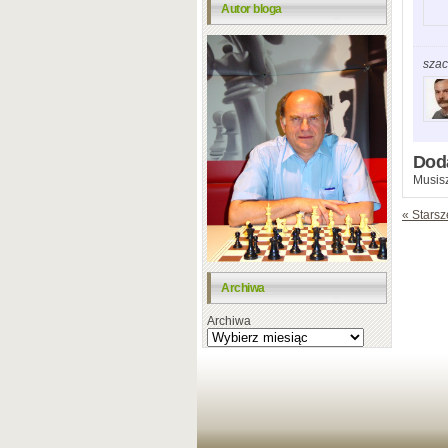
Autor bloga
szac
Dod
Musisz
« Starsz
Archiwa
Archiwa