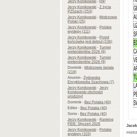
Jerzy Konikowski
-
RIP
Jerzy Konikowski
-
Z życia
PZSzach (253)
Jerzy Konikowski
-
Mistrzowie
Polski (25)
Jerzy Konikowski
-
Polskie
występy (111)
Jerzy Konikowski
-
Przed
końcówką jest debiut (236)
Jerzy Konikowski
-
Turniej
pretendentów 2026 (9)
Jerzy Konikowski
-
Turniej
pretendentów 2026 (9)
Dominik
-
Mistrzowie świata
(219)
Anonim
-
Żydowska
Encyklopedia Szachowa (7)
Jerzy Konikowski
-
Jerzy
Konikowski obchodzi
urodziny!
Dominik
-
Bez Polaka (40)
Editor
-
Bez Polaka (40)
Sonix
-
Bez Polaka (40)
Jerzy Konikowski
-
Ranking
FIDE: Styczeń 2026
Jacek
Jerzy Konikowski
-
Polskie
mistr
występy (103)