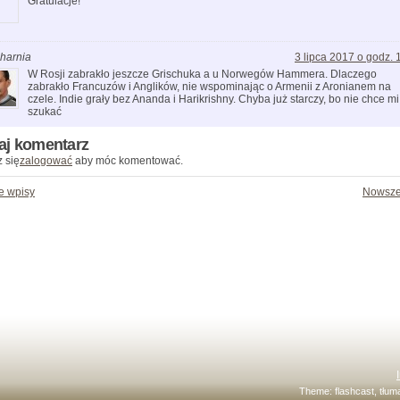
Gratulacje!
harnia
3 lipca 2017 o godz. 
W Rosji zabrakło jeszcze Grischuka a u Norwegów Hammera. Dlaczego
zabrakło Francuzów i Anglików, nie wspominając o Armenii z Aronianem na
czele. Indie grały bez Ananda i Harikrishny. Chyba już starczy, bo nie chce mi
szukać
aj komentarz
 się
zalogować
aby móc komentować.
e wpisy
Nowsze
Theme:
flashcast
, tłu