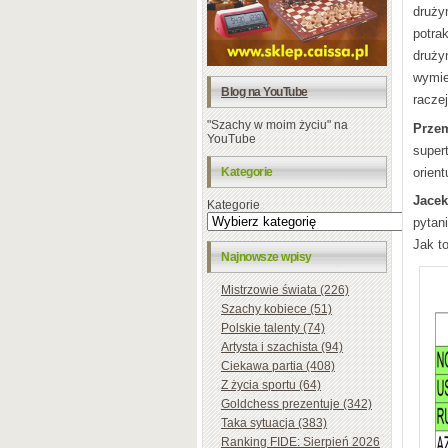
drużyn
potra
druży
wymie
Blog na YouTube
racze
"Szachy w moim życiu" na
Prze
YouTube
super
orient
Kategorie
Jacek
Kategorie
pytan
Jak t
Najnowsze wpisy
Mistrzowie świata (226)
Szachy kobiece (51)
Polskie talenty (74)
Artysta i szachista (94)
Ciekawa partia (408)
Z życia sportu (64)
Goldchess prezentuje (342)
Taka sytuacja (383)
Ranking FIDE: Sierpień 2026