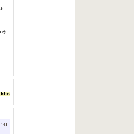
stu
i 🙂
17:41