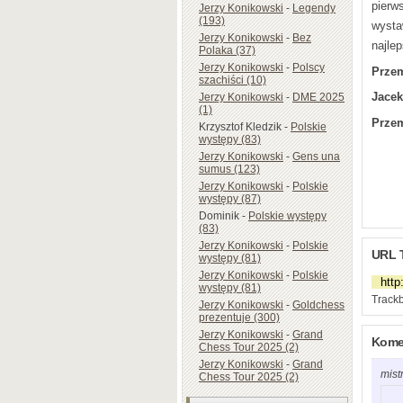
pierw
Jerzy Konikowski
-
Legendy
(193)
wystaw
Jerzy Konikowski
-
Bez
najle
Polaka (37)
Jerzy Konikowski
-
Polscy
Przem
szachiści (10)
Jacek
Jerzy Konikowski
-
DME 2025
(1)
Przem
Krzysztof Kledzik
-
Polskie
występy (83)
Jerzy Konikowski
-
Gens una
sumus (123)
Jerzy Konikowski
-
Polskie
występy (87)
Dominik
-
Polskie występy
(83)
Jerzy Konikowski
-
Polskie
URL 
występy (81)
Jerzy Konikowski
-
Polskie
występy (81)
Trackb
Jerzy Konikowski
-
Goldchess
prezentuje (300)
Jerzy Konikowski
-
Grand
Komen
Chess Tour 2025 (2)
Jerzy Konikowski
-
Grand
mist
Chess Tour 2025 (2)