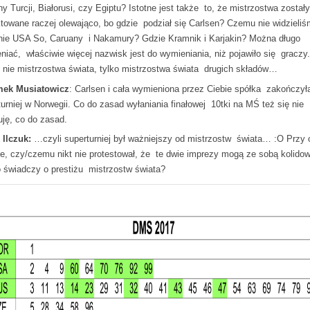
y Turcji, Białorusi, czy Egiptu? Istotne jest także to, że mistrzostwa zostały
ktowane raczej olewająco, bo gdzie podział się Carlsen? Czemu nie widzieli
nie USA So, Caruany i Nakamury? Gdzie Kramnik i Karjakin? Można długo
niać, właściwie więcej nazwisk jest do wymieniania, niż pojawiło się graczy
j nie mistrzostwa świata, tylko mistrzostwa świata drugich składów…
mek Musiatowicz
: Carlsen i cała wymieniona przez Ciebie spółka zakończył
turniej w Norwegii. Co do zasad wyłaniania finałowej 10tki na MŚ też się nie
uję, co do zasad.
 Ilczuk:
…czyli superturniej był ważniejszy od mistrzostw świata… :O Przy 
ie, czy/czemu nikt nie protestował, że te dwie imprezy mogą ze sobą kolido
o świadczy o prestiżu mistrzostw świata?