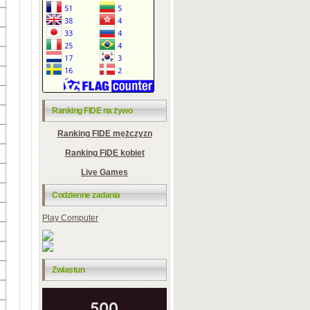
Ranking FIDE na żywo
Ranking FIDE mężczyzn
Ranking FIDE kobiet
Live Games
Codzienne zadania
Play Computer
Zwiastun