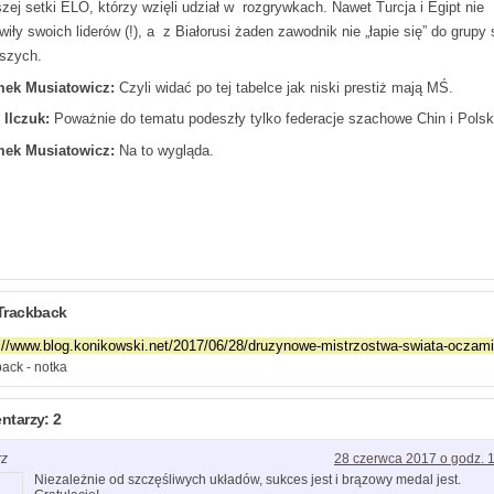
szej setki ELO, którzy wzięli udział w rozgrywkach. Nawet Turcja i Egipt nie
iły swoich liderów (!), a z Białorusi żaden zawodnik nie „łapie się” do grupy 
pszych.
ek Musiatowicz:
Czyli widać po tej tabelce jak niski prestiż mają MŚ.
 Ilczuk:
Poważnie do tematu podeszły tylko federacje szachowe Chin i Polsk
ek Musiatowicz:
Na to wygląda.
Trackback
ack - notka
tarzy: 2
rz
28 czerwca 2017 o godz. 
Niezależnie od szczęśliwych układów, sukces jest i brązowy medal jest.