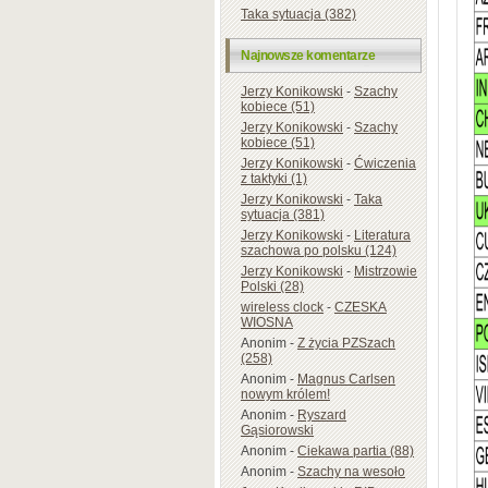
Taka sytuacja (382)
Najnowsze komentarze
Jerzy Konikowski
-
Szachy
kobiece (51)
Jerzy Konikowski
-
Szachy
kobiece (51)
Jerzy Konikowski
-
Ćwiczenia
z taktyki (1)
Jerzy Konikowski
-
Taka
sytuacja (381)
Jerzy Konikowski
-
Literatura
szachowa po polsku (124)
Jerzy Konikowski
-
Mistrzowie
Polski (28)
wireless clock
-
CZESKA
WIOSNA
Anonim
-
Z życia PZSzach
(258)
Anonim
-
Magnus Carlsen
nowym królem!
Anonim
-
Ryszard
Gąsiorowski
Anonim
-
Ciekawa partia (88)
Anonim
-
Szachy na wesoło