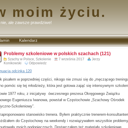
w moim życiu.
nie, ale zawsze prawdziwe!
lamin
Kalendarz
tarzy
Problemy szkoleniowe w polskich szachach (121)
Szachy w Polsce
,
Szkolenie
7 września 2017
Jerzy
Konikowski
Odpowiedz
nuacja odcinka 120
ak pisałem w poprzedniej części, nikogo nie zmusi się do „męczącego treningu
no pomóc się tej młodzieży, która jest gotowa zająć się intensywnym szkole
owie 1977 roku, z inicjatywy ówczesnego prezesa Okręgowego Związku
owego Eugeniusza Iwanowa, powstał w Częstochowie „Szachowy Ośrodek
yczno-Szkoleniowy”.
zaproponowano stanowisko trenera. Byłem praktycznie trenerem-konsultante
eżdżałem do Częstochowy na weekendy i rozwiązywałem wszystkie problemy
 nurtowały moich podopiecznych. Dostarczałem też materiały szkoleniowe,