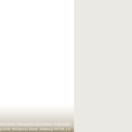
Informacje
Regulamin komentarzy
Kalendarz
maczenie:
Wordpress theme
. Walidacja
XHTML 1.0
.