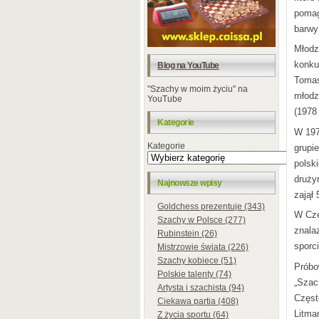
pomag
barwy
Młodz
konkur
Blog na YouTube
Tomas
"Szachy w moim życiu" na
młodz
YouTube
(1978
Kategorie
W 197
Kategorie
grupie
polsk
druży
Najnowsze wpisy
zajął 
Goldchess prezentuje (343)
W Czę
Szachy w Polsce (277)
znala
Rubinstein (26)
sporci
Mistrzowie świata (226)
Szachy kobiece (51)
Próbo
Polskie talenty (74)
„Szac
Artysta i szachista (94)
Częst
Ciekawa partia (408)
Litma
Z życia sportu (64)