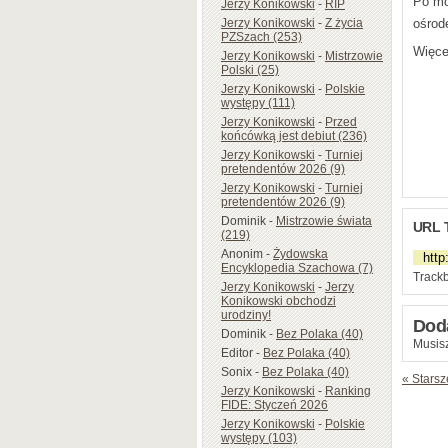
Po mo
Jerzy Konikowski
-
RIP
ośrod
Jerzy Konikowski
-
Z życia
PZSzach (253)
Więce
Jerzy Konikowski
-
Mistrzowie
Polski (25)
Jerzy Konikowski
-
Polskie
występy (111)
Jerzy Konikowski
-
Przed
końcówką jest debiut (236)
Jerzy Konikowski
-
Turniej
pretendentów 2026 (9)
Jerzy Konikowski
-
Turniej
pretendentów 2026 (9)
Dominik
-
Mistrzowie świata
URL 
(219)
Anonim
-
Żydowska
Encyklopedia Szachowa (7)
Trackb
Jerzy Konikowski
-
Jerzy
Konikowski obchodzi
urodziny!
Dod
Dominik
-
Bez Polaka (40)
Musisz
Editor
-
Bez Polaka (40)
Sonix
-
Bez Polaka (40)
« Starsz
Jerzy Konikowski
-
Ranking
FIDE: Styczeń 2026
Jerzy Konikowski
-
Polskie
występy (103)