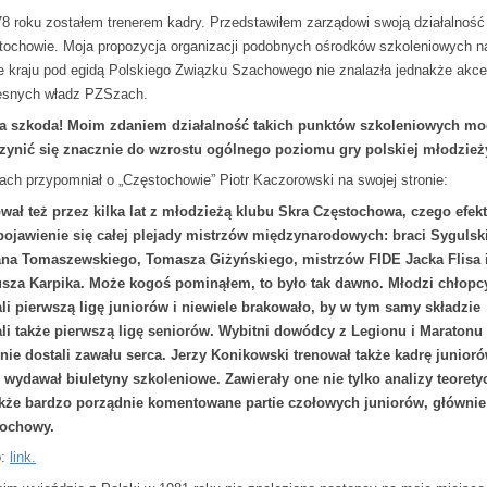
8 roku zostałem trenerem kadry. Przedstawiłem zarządowi swoją działalność
ochowie. Moja propozycja organizacji podobnych ośrodków szkoleniowych n
ie kraju pod egidą Polskiego Związku Szachowego nie znalazła jednakże akce
snych władz PZSzach.
a szkoda! Moim zdaniem działalność takich punktów szkoleniowych mo
zynić się znacznie do wzrostu ogólnego poziomu gry polskiej młodzież
tach przypomniał o „Częstochowie” Piotr Kaczorowski na swojej stronie:
wał też przez kilka lat z młodzieżą klubu Skra Częstochowa, czego efek
pojawienie się całej plejady mistrzów międzynarodowych: braci Sygulsk
a Tomaszewskiego, Tomasza Giżyńskiego, mistrzów FIDE Jacka Flisa 
sza Karpika. Może kogoś pominąłem, to było tak dawno. Młodzi chłopc
li pierwszą ligę juniorów i niewiele brakowało, by w tym samy składzie
li także pierwszą ligę seniorów. Wybitni dowódcy z Legionu i Maratonu
nie dostali zawału serca. Jerzy Konikowski trenował także kadrę junioró
j wydawał biuletyny szkoleniowe. Zawierały one nie tylko analizy teorety
akże bardzo porządnie komentowane partie czołowych juniorów, głównie
tochowy.
o:
link.