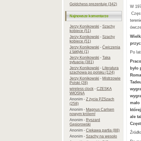
Goldchess prezentuje (342)
W 197
Częst
Najnowsze komentarze
teren
Jerzy Konikowski
-
Szachy
ówcze
kobiece (51)
Wielk
Jerzy Konikowski
-
Szachy
kobiece (51)
przyc
Jerzy Konikowski
-
Ćwiczenia
z taktyki (1)
Po la
Jerzy Konikowski
-
Taka
Praco
sytuacja (381)
było 
Jerzy Konikowski
-
Literatura
szachowa po polsku (124)
Roman
Jerzy Konikowski
-
Mistrzowie
Tadeu
Polski (28)
wygra
wireless clock
-
CZESKA
WIOSNA
wygra
Anonim
-
Z życia PZSzach
mało 
(258)
które
Anonim
-
Magnus Carlsen
nowym królem!
ale t
Anonim
-
Ryszard
Częs
Gąsiorowski
Anonim
-
Ciekawa partia (88)
Źródł
Anonim
-
Szachy na wesoło