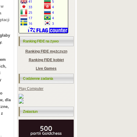
 w
a
ptacji
głaby
Ranking FIDE na żywo
y.
Ranking FIDE mężczyzn
tem
Ranking FIDE kobiet
ich,
Live Games
i
Codzienne zadania
y
Play Computer
 o
w, dla
czne,
Zwiastun
 z