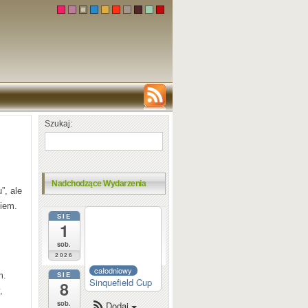
Szukaj:
Nadchodzące Wydarzenia
”, ale
niem.
SIE
całodniowy
1
Dortmund
Sparkassen
sob.
2026
całodniowy
SIE
m.
Sinquefield Cup
8
,
sob.
Dodaj