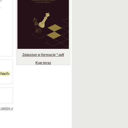
i
.
Zwiastun w formacie *.pdf
Kup teraz
 wpisy »