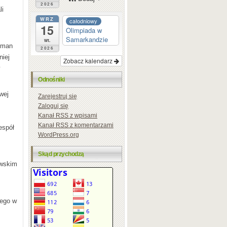
2026
li
WRZ
całodniowy
15
Olimpiada w
Samarkandzie
wt.
Roman
2026
niej
Zobacz kalendarz
Odnośniki
wej
Zarejestruj się
Zaloguj się
Kanał
RSS
z wpisami
Kanał
RSS
z komentarzami
espół
WordPress.org
Skąd przychodzą
owskim
wego w