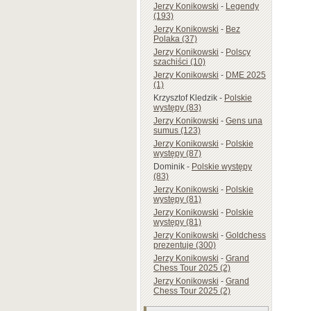
Jerzy Konikowski
-
Legendy
(193)
Jerzy Konikowski
-
Bez
Polaka (37)
Jerzy Konikowski
-
Polscy
szachiści (10)
Jerzy Konikowski
-
DME 2025
(1)
Krzysztof Kledzik
-
Polskie
występy (83)
Jerzy Konikowski
-
Gens una
sumus (123)
Jerzy Konikowski
-
Polskie
występy (87)
Dominik
-
Polskie występy
(83)
Jerzy Konikowski
-
Polskie
występy (81)
Jerzy Konikowski
-
Polskie
występy (81)
Jerzy Konikowski
-
Goldchess
prezentuje (300)
Jerzy Konikowski
-
Grand
Chess Tour 2025 (2)
Jerzy Konikowski
-
Grand
Chess Tour 2025 (2)