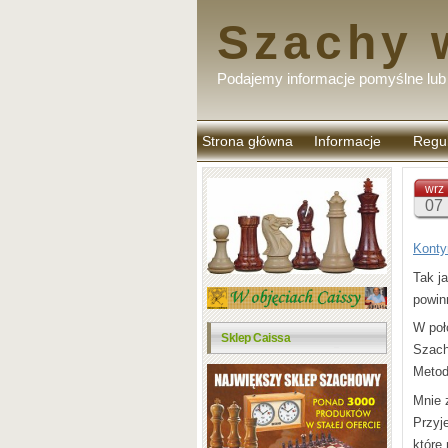
Szachy 
Podajemy informacje pomyślne lub 
Strona główna
Informacje
Regu
komen
wrz
07
Konty
Tak j
powin
W poł
Sklep Caissa
Szach
Metod
Mnie 
Przyj
które