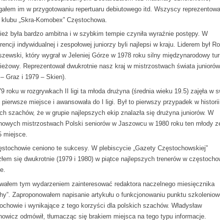
ałem im w przygotowaniu repertuaru debiutowego itd. Wszyscy reprezentowa
 klubu „Skra-Komobex” Częstochowa.
ież była bardzo ambitna i w szybkim tempie czyniła wyraźnie postępy. W
encji indywidualnej i zespołowej juniorzy byli najlepsi w kraju. Liderem był 
zewski, który wygrał w Jeleniej Górze w 1978 roku silny międzynarodowy tur
ieżowy. Reprezentował dwukrotnie nasz kraj w mistrzostwach świata juniorów
 – Graz i 1979 – Skien).
9 roku w rozgrywkach II ligi ta młoda drużyna (średnia wieku 19.5) zajęła w s
 pierwsze miejsce i awansowała do I ligi. Był to pierwszy przypadek w historii
ich szachów, że w grupie najlepszych ekip znalazła się drużyna juniorów. W
nowych mistrzostwach Polski seniorów w Jaszowcu w 1980 roku ten młody z
5 miejsce.
stochowie ceniono te sukcesy. W plebiscycie „Gazety Częstochowskiej”
złem się dwukrotnie (1979 i 1980) w piątce najlepszych trenerów w częstoch
e.
wałem tym wydarzeniem zainteresować redaktora naczelnego miesięcznika
hy”. Zaproponowałem napisanie artykułu o funkcjonowaniu punktu szkolenio
ochowie i wynikające z tego korzyści dla polskich szachów. Władysław
nowicz odmówił, tłumacząc się brakiem miejsca na tego typu informacje.