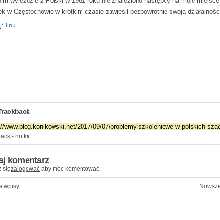
im wyjeździe z Polski w 1981 roku nie znaleziono następcy na moje miejsce 
ek w Częstochowie w krótkim czasie zawiesił bezpowrotnie swoją działalność
j:
link.
Trackback
ack - notka
aj komentarz
 się
zalogować
aby móc komentować.
e wpisy
Nowsze